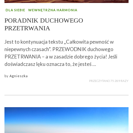
DLA SIEBIE
WEWNĘTRZNA HARMONIA
PORADNIK DUCHOWEGO
PRZETRWANIA
Jest to kontynuacja tekstu „Całkowita pewność w
niepewnych czasach”. PRZEWODNIK duchowego
PRZETRWANIA – a w zasadzie dobrego życia! Jeśli
doświadczasz lęku oznacza to, że jesteś …
by
Agnieszka
PRZECZYTANO 75 289 RAZY