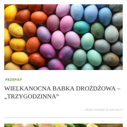
PRZEPISY
WIELKANOCNA BABKA DROŻDŻOWA –
„TRZYGODZINNA”
PRZECZYTANO 76 495 RAZY