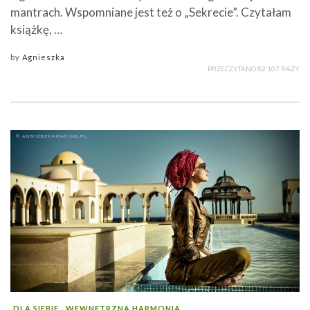
mantrach. Wspomniane jest też o „Sekrecie”. Czytałam
książkę, …
by
Agnieszka
PRZECZYTANO 82 107 RAZY
DLA SIEBIE
WEWNĘTRZNA HARMONIA