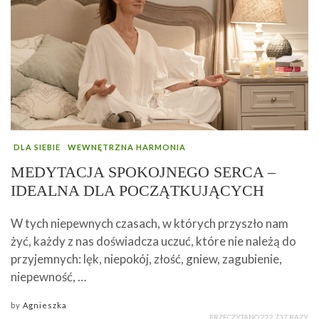
DLA SIEBIE
WEWNĘTRZNA HARMONIA
MEDYTACJA SPOKOJNEGO SERCA –
IDEALNA DLA POCZĄTKUJĄCYCH
W tych niepewnych czasach, w których przyszło nam
żyć, każdy z nas doświadcza uczuć, które nie należą do
przyjemnych: lęk, niepokój, złość, gniew, zagubienie,
niepewność, …
by
Agnieszka
PRZECZYTANO 222 737 RAZY