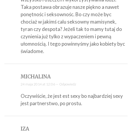
Taka postawa obrazuje nasze piękno a nawet
ponętnośc i seksownośc. Bo czy może byc
chociaż w jakimś calu seksowny mamisynek,
tyran czy despota? Jeżeli tak to mamy tutaj do
czynienia już tylko z wypaczeniem i pewną
ułomnością. I tego powinnyśmy jako kobiety byc
świadome.
MICHALINA
24 maja 2014 at 12:06 —
Odpowiedz
Oczywiście, że jest est sexy bo najbardziej sexy
jest partnerstwo, po prostu.
IZA