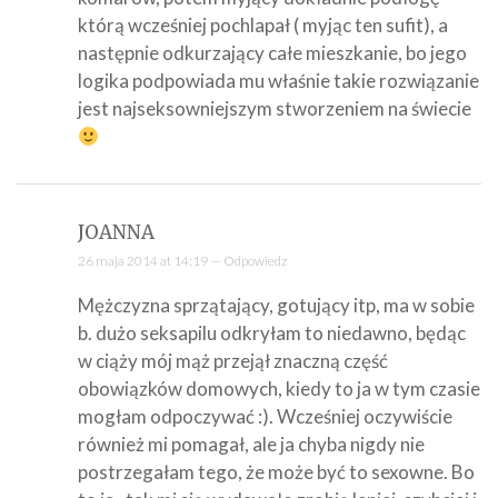
którą wcześniej pochlapał ( myjąc ten sufit), a
następnie odkurzający całe mieszkanie, bo jego
logika podpowiada mu właśnie takie rozwiązanie
jest najseksowniejszym stworzeniem na świecie
JOANNA
26 maja 2014 at 14:19 —
Odpowiedz
Mężczyzna sprzątający, gotujący itp, ma w sobie
b. dużo seksapilu odkryłam to niedawno, będąc
w ciąży mój mąż przejął znaczną część
obowiązków domowych, kiedy to ja w tym czasie
mogłam odpoczywać :). Wcześniej oczywiście
również mi pomagał, ale ja chyba nigdy nie
postrzegałam tego, że może być to sexowne. Bo