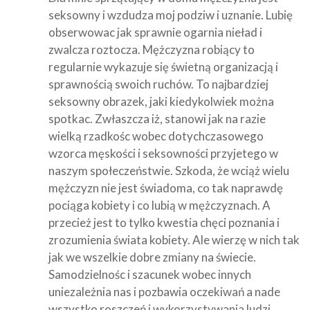
seksowny i wzdudza moj podziw i uznanie. Lubię
obserwowac jak sprawnie ogarnia nieład i
zwalcza roztocza. Mężczyzna robiący to
regularnie wykazuje się świetną organizacją i
sprawnością swoich ruchów. To najbardziej
seksowny obrazek, jaki kiedykolwiek można
spotkac. Zwłaszcza iż, stanowi jak na razie
wielką rzadkośc wobec dotychczasowego
wzorca męskości i seksowności przyjetego w
naszym społeczeństwie. Szkoda, że wciąż wielu
mężczyzn nie jest świadoma, co tak naprawdę
pociąga kobiety i co lubią w mężczyznach. A
przecież jest to tylko kwestia chęci poznania i
zrozumienia świata kobiety. Ale wierzę w nich tak
jak we wszelkie dobre zmiany na świecie.
Samodzielnośc i szacunek wobec innych
uniezależnia nas i pozbawia oczekiwań a nade
wszystko roszczeń i wykorzystywania ludzi.