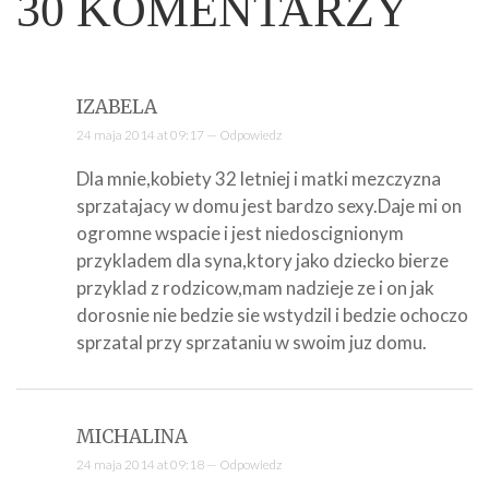
30
KOMENTARZY
IZABELA
24 maja 2014 at 09:17 —
Odpowiedz
Dla mnie,kobiety 32 letniej i matki mezczyzna
sprzatajacy w domu jest bardzo sexy.Daje mi on
ogromne wspacie i jest niedoscignionym
przykladem dla syna,ktory jako dziecko bierze
przyklad z rodzicow,mam nadzieje ze i on jak
dorosnie nie bedzie sie wstydzil i bedzie ochoczo
sprzatal przy sprzataniu w swoim juz domu.
MICHALINA
24 maja 2014 at 09:18 —
Odpowiedz