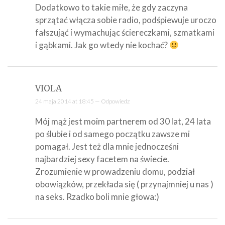
Dodatkowo to takie miłe, że gdy zaczyna
sprzątać włącza sobie radio, podśpiewuje uroczo
fałszująć i wymachując ściereczkami, szmatkami
i gąbkami. Jak go wtedy nie kochać?
VIOLA
24 maja 2014 at 18:45 —
Odpowiedz
Mój mąż jest moim partnerem od 30 lat, 24 lata
po ślubie i od samego początku zawsze mi
pomagał. Jest też dla mnie jednocześni
najbardziej sexy facetem na świecie.
Zrozumienie w prowadzeniu domu, podział
obowiązków, przekłada się ( przynajmniej u nas )
na seks. Rzadko boli mnie głowa:)