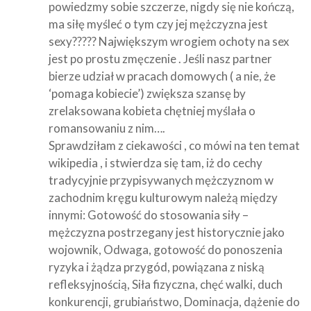
powiedzmy sobie szczerze, nigdy się nie kończą,
ma siłę myśleć o tym czy jej mężczyzna jest
sexy????? Największym wrogiem ochoty na sex
jest po prostu zmęczenie . Jeśli nasz partner
bierze udział w pracach domowych ( a nie, że
‘pomaga kobiecie’) zwiększa szansę by
zrelaksowana kobieta chętniej myślała o
romansowaniu z nim….
Sprawdziłam z ciekawości , co mówi na ten temat
wikipedia , i stwierdza się tam, iż do cechy
tradycyjnie przypisywanych mężczyznom w
zachodnim kręgu kulturowym należą między
innymi: Gotowość do stosowania siły –
mężczyzna postrzegany jest historycznie jako
wojownik, Odwaga, gotowość do ponoszenia
ryzyka i żądza przygód, powiązana z niską
refleksyjnością, Siła fizyczna, chęć walki, duch
konkurencji, grubiaństwo, Dominacja, dążenie do