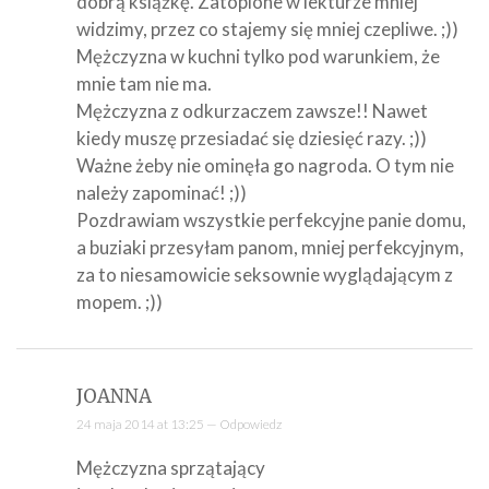
dobrą książkę. Zatopione w lekturze mniej
widzimy, przez co stajemy się mniej czepliwe. ;))
Mężczyzna w kuchni tylko pod warunkiem, że
mnie tam nie ma.
Mężczyzna z odkurzaczem zawsze!! Nawet
kiedy muszę przesiadać się dziesięć razy. ;))
Ważne żeby nie ominęła go nagroda. O tym nie
należy zapominać! ;))
Pozdrawiam wszystkie perfekcyjne panie domu,
a buziaki przesyłam panom, mniej perfekcyjnym,
za to niesamowicie seksownie wyglądającym z
mopem. ;))
JOANNA
24 maja 2014 at 13:25 —
Odpowiedz
Mężczyzna sprzątający