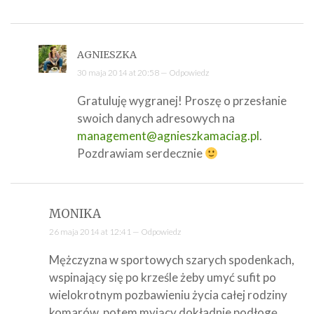
AGNIESZKA
30 maja 2014 at 20:58 —
Odpowiedz
Gratuluję wygranej! Proszę o przesłanie
swoich danych adresowych na
management@agnieszkamaciag.pl
.
Pozdrawiam serdecznie
MONIKA
26 maja 2014 at 12:41 —
Odpowiedz
Mężczyzna w sportowych szarych spodenkach,
wspinający się po krześle żeby umyć sufit po
wielokrotnym pozbawieniu życia całej rodziny
komarów, potem myjący dokładnie podłogę