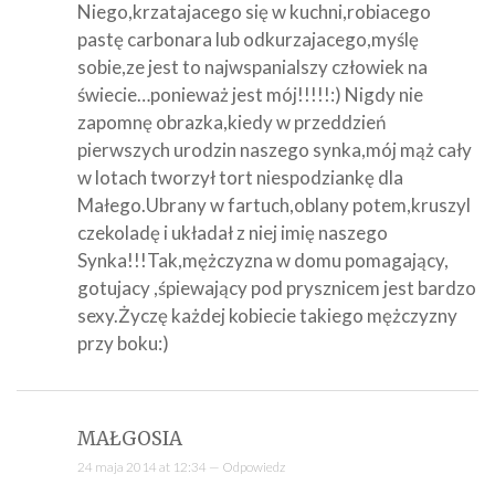
Niego,krzatajacego się w kuchni,robiacego
pastę carbonara lub odkurzajacego,myślę
sobie,ze jest to najwspanialszy człowiek na
świecie…ponieważ jest mój!!!!!:) Nigdy nie
zapomnę obrazka,kiedy w przeddzień
pierwszych urodzin naszego synka,mój mąż cały
w lotach tworzył tort niespodziankę dla
Małego.Ubrany w fartuch,oblany potem,kruszyl
czekoladę i układał z niej imię naszego
Synka!!!Tak,mężczyzna w domu pomagający,
gotujacy ,śpiewający pod prysznicem jest bardzo
sexy.Życzę każdej kobiecie takiego mężczyzny
przy boku:)
MAŁGOSIA
24 maja 2014 at 12:34 —
Odpowiedz