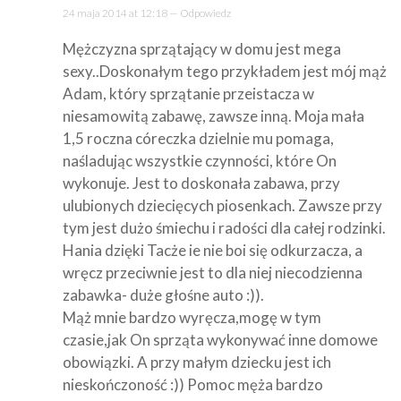
24 maja 2014 at 12:18 —
Odpowiedz
Mężczyzna sprzątający w domu jest mega
sexy..Doskonałym tego przykładem jest mój mąż
Adam, który sprzątanie przeistacza w
niesamowitą zabawę, zawsze inną. Moja mała
1,5 roczna córeczka dzielnie mu pomaga,
naśladując wszystkie czynności, które On
wykonuje. Jest to doskonała zabawa, przy
ulubionych dziecięcych piosenkach. Zawsze przy
tym jest dużo śmiechu i radości dla całej rodzinki.
Hania dzięki Tacże ie nie boi się odkurzacza, a
wręcz przeciwnie jest to dla niej niecodzienna
zabawka- duże głośne auto :)).
Mąż mnie bardzo wyręcza,mogę w tym
czasie,jak On sprząta wykonywać inne domowe
obowiązki. A przy małym dziecku jest ich
nieskończoność :)) Pomoc męża bardzo