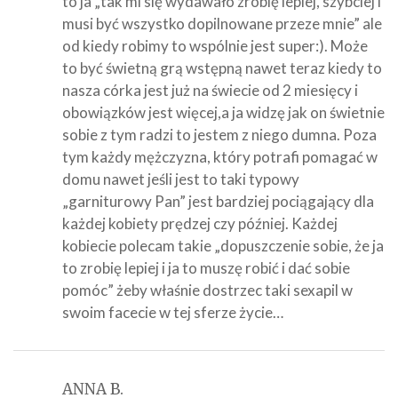
to ja „tak mi się wydawało zrobię lepiej, szybciej i
musi być wszystko dopilnowane przeze mnie” ale
od kiedy robimy to wspólnie jest super:). Może
to być świetną grą wstępną nawet teraz kiedy to
nasza córka jest już na świecie od 2 miesięcy i
obowiązków jest więcej,a ja widzę jak on świetnie
sobie z tym radzi to jestem z niego dumna. Poza
tym każdy mężczyzna, który potrafi pomagać w
domu nawet jeśli jest to taki typowy
„garniturowy Pan” jest bardziej pociągający dla
każdej kobiety prędzej czy później. Każdej
kobiecie polecam takie „dopuszczenie sobie, że ja
to zrobię lepiej i ja to muszę robić i dać sobie
pomóc” żeby właśnie dostrzec taki sexapil w
swoim facecie w tej sferze życie…
ANNA B.