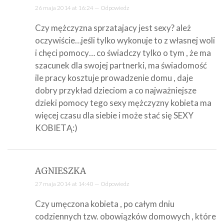
26 maja 2014 at 16:24 —
Odpowiedz
Czy mężczyzna sprzatajacy jest sexy? ależ
oczywiście…jeśli tylko wykonuje to z własnej woli
i chęci pomocy… co świadczy tylko o tym , że ma
szacunek dla swojej partnerki, ma świadomość
ile pracy kosztuje prowadzenie domu , daje
dobry przykład dzieciom a co najważniejsze
dzieki pomocy tego sexy mężczyzny kobieta ma
więcej czasu dla siebie i może stać się SEXY
KOBIETĄ:)
AGNIESZKA
27 maja 2014 at 14:40 —
Odpowiedz
Czy umęczona kobieta , po całym dniu
codziennych tzw. obowiązków domowych , które