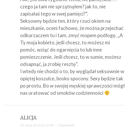
czego ja tam nie sprzątnąłem? jak to, nie
zapisałaś tego w swej pamięci?”.
Seksowny będzie ten, który rzuci okiem na
mieszkanie, oceni fachowo, że można przejechać
odkurzaczem tu i tam, zmyć mopem podłogę. „A
Ty moja kobieto, jeśli chcesz, to możesz mi
pomóc, wziąć do ogarnięcia to lub inne
pomieszczenie. Jeśli chcesz, to w sumie, możesz
odsapnąć, ja zrobię resztę”.
I wtedy nie chodzi o to, by wyglądał seksownie w
opiętej koszulce, bosko spocony. Sexy będzie tak
po prostu. Bo w swojej męskiej sprawczości mógł
nas uratować od smoków codzienności
ALICJA
24 maja 2014 at 22:40 —
Odpowiedz