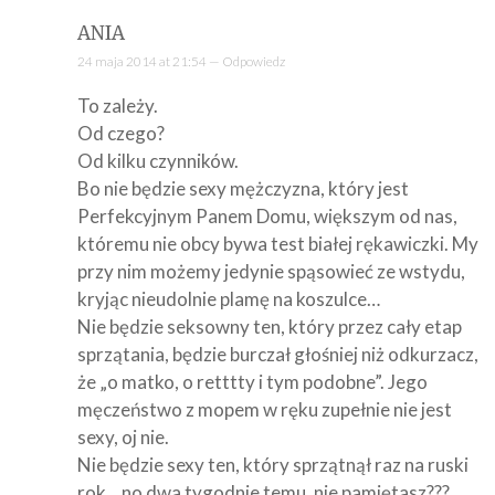
ANIA
24 maja 2014 at 21:54 —
Odpowiedz
To zależy.
Od czego?
Od kilku czynników.
Bo nie będzie sexy mężczyzna, który jest
Perfekcyjnym Panem Domu, większym od nas,
któremu nie obcy bywa test białej rękawiczki. My
przy nim możemy jedynie spąsowieć ze wstydu,
kryjąc nieudolnie plamę na koszulce…
Nie będzie seksowny ten, który przez cały etap
sprzątania, będzie burczał głośniej niż odkurzacz,
że „o matko, o retttty i tym podobne”. Jego
męczeństwo z mopem w ręku zupełnie nie jest
sexy, oj nie.
Nie będzie sexy ten, który sprzątnął raz na ruski
rok, „no dwa tygodnie temu, nie pamiętasz???