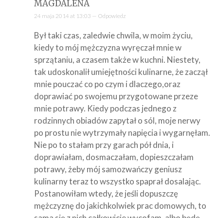
MAGDALENA
24 maja 2014 at 13:03 —
Odpowiedz
Był taki czas, zaledwie chwila, w moim życiu,
kiedy to mój mężczyzna wyręczał mnie w
sprzątaniu, a czasem także w kuchni. Niestety,
tak udoskonalił umiejętności kulinarne, że zaczął
mnie pouczać co po czym i dlaczego,oraz
doprawiać po swojemu przygotowane przeze
mnie potrawy. Kiedy podczas jednego z
rodzinnych obiadów zapytał o sól, moje nerwy
po prostu nie wytrzymały napięcia i wygarnęłam.
Nie po to stałam przy garach pół dnia, i
doprawiałam, dosmaczałam, dopieszczałam
potrawy, żeby mój samozwańczy geniusz
kulinarny teraz to wszystko spaprał dosalając.
Postanowiłam wtedy, że jeśli dopuszczę
mężczyznę do jakichkolwiek prac domowych, to
sama się z nich całkowicie wycofam, albo będę