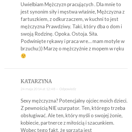
Uwielbiam Mężczyzn pracujących . Dla mnie to
jest synonim siły i męstwa właśnie, Mężczyzna z
fartuszkiem, z odkurzaczem, w kuchni to jest
mężczyzna Prawdziwy. Taki, który dba o dom i
swoją Rodzinę. Opoka. Ostoja. Siła.
Podwinięte rękawy i praca wre… mam motyle w
brzuchu:)) Marzę o mężczyźnie z mopem w ręku
KATARZYNA
24 maja 2014 at 12:48 —
Odpowiedz
Sexy mężczyzna? Potencjalny ojciec moich dzieci.
Z pewnością NIE uzurpator. Ten, którego trzeba
obsługiwać. Ale ten, który myśli o swojej żonie,
kobiecie, partnerce z miłością i szacunkiem.
Wobec tego fakt, że sprząta jest