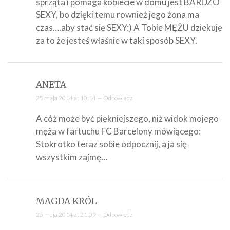
sprząta i pomaga kobiecie w domu jest BARDZO
SEXY, bo dzięki temu rownież jego żona ma
czas….aby stać się SEXY:) A Tobie MĘŻU dziekuję
za to że jesteś właśnie w taki sposób SEXY.
ANETA
25 maja 2014 at 10:14 —
Odpowiedz
A cóż może być piękniejszego, niż widok mojego
męża w fartuchu FC Barcelony mówiącego:
Stokrotko teraz sobie odpocznij, a ja się
wszystkim zajmę…
MAGDA KRÓL
25 maja 2014 at 21:09 —
Odpowiedz