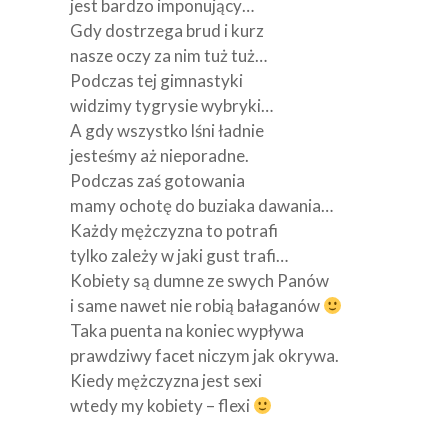
jest bardzo imponujący…
Gdy dostrzega brud i kurz
nasze oczy za nim tuż tuż…
Podczas tej gimnastyki
widzimy tygrysie wybryki…
A gdy wszystko lśni ładnie
jesteśmy aż nieporadne.
Podczas zaś gotowania
mamy ochotę do buziaka dawania…
Każdy mężczyzna to potrafi
tylko zależy w jaki gust trafi…
Kobiety są dumne ze swych Panów
i same nawet nie robią bałaganów
Taka puenta na koniec wypływa
prawdziwy facet niczym jak okrywa.
Kiedy mężczyzna jest sexi
wtedy my kobiety – flexi