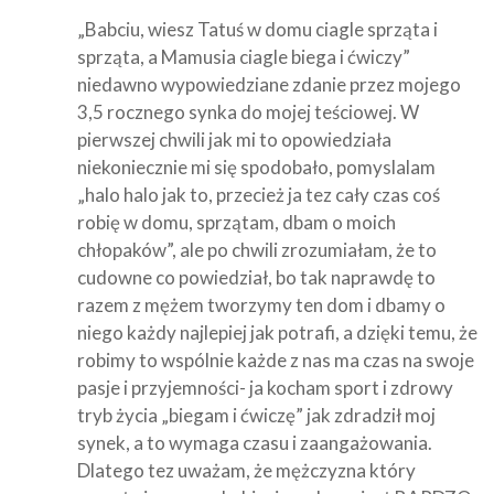
„Babciu, wiesz Tatuś w domu ciagle sprząta i
sprząta, a Mamusia ciagle biega i ćwiczy”
niedawno wypowiedziane zdanie przez mojego
3,5 rocznego synka do mojej teściowej. W
pierwszej chwili jak mi to opowiedziała
niekoniecznie mi się spodobało, pomyslalam
„halo halo jak to, przecież ja tez cały czas coś
robię w domu, sprzątam, dbam o moich
chłopaków”, ale po chwili zrozumiałam, że to
cudowne co powiedział, bo tak naprawdę to
razem z mężem tworzymy ten dom i dbamy o
niego każdy najlepiej jak potrafi, a dzięki temu, że
robimy to wspólnie każde z nas ma czas na swoje
pasje i przyjemności- ja kocham sport i zdrowy
tryb życia „biegam i ćwiczę” jak zdradził moj
synek, a to wymaga czasu i zaangażowania.
Dlatego tez uważam, że mężczyzna który