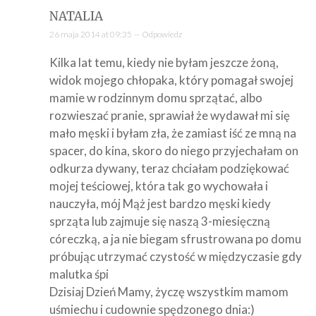
NATALIA
26 maja 2014 at 09:35 —
Odpowiedz
Kilka lat temu, kiedy nie byłam jeszcze żoną,
widok mojego chłopaka, który pomagał swojej
mamie w rodzinnym domu sprzątać, albo
rozwieszać pranie, sprawiał że wydawał mi się
mało męski i byłam zła, że zamiast iść ze mną na
spacer, do kina, skoro do niego przyjechałam on
odkurza dywany, teraz chciałam podziękować
mojej teściowej, która tak go wychowała i
nauczyła, mój Mąż jest bardzo męski kiedy
sprząta lub zajmuje się naszą 3-miesięczną
córeczką, a ja nie biegam sfrustrowana po domu
próbując utrzymać czystość w międzyczasie gdy
malutka śpi
Dzisiaj Dzień Mamy, życzę wszystkim mamom
uśmiechu i cudownie spędzonego dnia:)