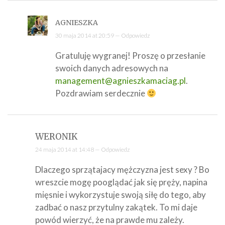
AGNIESZKA
30 maja 2014 at 20:59 —
Odpowiedz
Gratuluję wygranej! Proszę o przesłanie
swoich danych adresowych na
management@agnieszkamaciag.pl
.
Pozdrawiam serdecznie
WERONIK
24 maja 2014 at 14:48 —
Odpowiedz
Dlaczego sprzątajacy mężczyzna jest sexy ? Bo
wreszcie mogę pooglądać jak się pręży, napina
mięsnie i wykorzystuje swoją siłę do tego, aby
zadbać o nasz przytulny zakątek. To mi daje
powód wierzyć, że na prawde mu zależy.