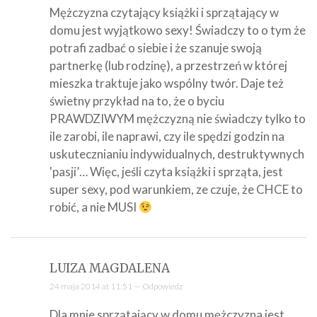
Mężczyzna czytający książki i sprzątający w
domu jest wyjątkowo sexy! Świadczy to o tym że
potrafi zadbać o siebie i że szanuje swoją
partnerkę (lub rodzinę), a przestrzeń w której
mieszka traktuje jako wspólny twór. Daje też
świetny przykład na to, że o byciu
PRAWDZIWYM mężczyzną nie świadczy tylko to
ile zarobi, ile naprawi, czy ile spędzi godzin na
uskutecznianiu indywidualnych, destruktywnych
'pasji’… Więc, jeśli czyta książki i sprząta, jest
super sexy, pod warunkiem, ze czuje, że CHCE to
robić, a nie MUSI
LUIZA MAGDALENA
24 maja 2014 at 11:51 —
Odpowiedz
Dla mnie sprzątający w domu mężczyzna jest