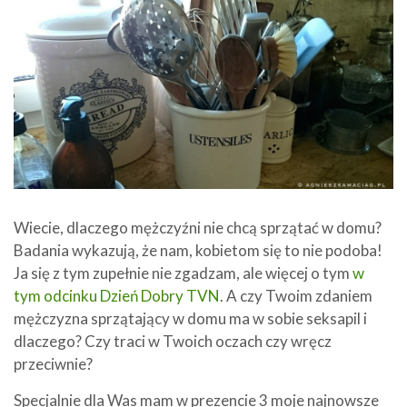
Wiecie, dlaczego mężczyźni nie chcą sprzątać w domu?
Badania wykazują, że nam, kobietom się to nie podoba!
Ja się z tym zupełnie nie zgadzam, ale więcej o tym
w
tym odcinku Dzień Dobry TVN
. A czy Twoim zdaniem
mężczyzna sprzątający w domu ma w sobie seksapil i
dlaczego? Czy traci w Twoich oczach czy wręcz
przeciwnie?
Specjalnie dla Was mam w prezencie 3 moje najnowsze