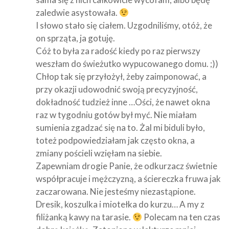
zaledwie asystowała.
I słowo stało się ciałem. Uzgodniliśmy, otóż, że
on sprząta, ja gotuję.
Cóż to była za radość kiedy po raz pierwszy
weszłam do świeżutko wypucowanego domu. ;))
Chłop tak się przyłożył, żeby zaimponować, a
przy okazji udowodnić swoją precyzyjność,
dokładność tudzież inne …Ości, że nawet okna
raz w tygodniu gotów był myć. Nie miałam
sumienia zgadzać się na to. Żal mi biduli było,
toteż podpowiedziałam jak często okna, a
zmiany pościeli wzięłam na siebie.
Zapewniam drogie Panie, że odkurzacz świetnie
współpracuje i mężczyzną, a ściereczka fruwa jak
zaczarowana. Nie jesteśmy niezastąpione.
Dresik, koszulka i miotełka do kurzu… A my z
filiżanką kawy na tarasie.
Polecam na ten czas