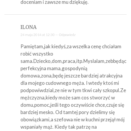
doceniam i zawsze mu dziękuję.
ILONA
24 maja 2014 at 12:30 —
Odpowiedz
Pamiętam,jak kiedyś,za wszelka cenę chciałam
robić wszystko
sama.Dziecko,dom,praca,itp.Myslalam,zebbędąc
perfekcyjna mama,gospodynią
domowa,zona,będę jeszcze bardziej atrakcyjna
dla mojego cudownego męża. I wtedy ktoś mi
podpowiwdzial,ze nie w tym tkwi cały szkopul.Ze
mężczyzna,kiedy może sam cos stworzyć w
domu,pomoc,jeśli tego oczywiście chce,czuje się
bardziej mesko. Od tamtej pory dzielimy się
obowiązkami,a szefowa nie w kuchni przejął mój
wspaniały mąż. Kiedy tak patrzę na