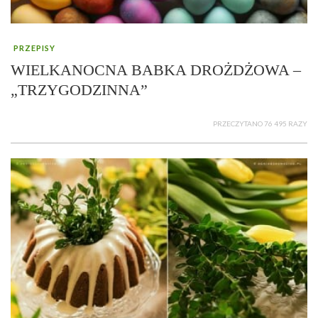
PRZEPISY
WIELKANOCNA BABKA DROŻDŻOWA –
„TRZYGODZINNA”
PRZECZYTANO 76 495 RAZY