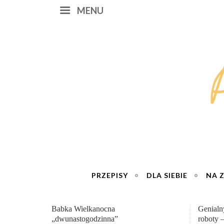
MENU
PRZEPISY
DLA SIEBIE
NA 
Genialny zakwas z buraków domowej
„Przemia
roboty – wzmacnia krew i odporność