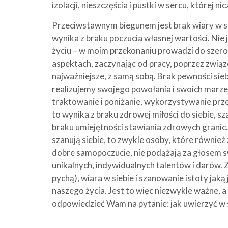
izolacji, nieszczęścia i pustki w sercu, której 
Przeciwstawnym biegunem jest brak wiary w sie
wynika z braku poczucia własnej wartości. Nie 
życiu – w moim przekonaniu prowadzi do szero
aspektach, zaczynając od pracy, poprzez związe
najważniejsze, z samą sobą. Brak pewności siebi
realizujemy swojego powołania i swoich marze
traktowanie i poniżanie, wykorzystywanie przez
to wynika z braku zdrowej miłości do siebie, sza
braku umiejętności stawiania zdrowych granic. O
szanują siebie, to zwykle osoby, które również 
dobre samopoczucie, nie podążają za głosem swo
unikalnych, indywidualnych talentów i darów. Z
pychą), wiara w siebie i szanowanie istoty jaką
naszego życia. Jest to więc niezwykle ważne, 
odpowiedzieć Wam na pytanie: jak uwierzyć w s