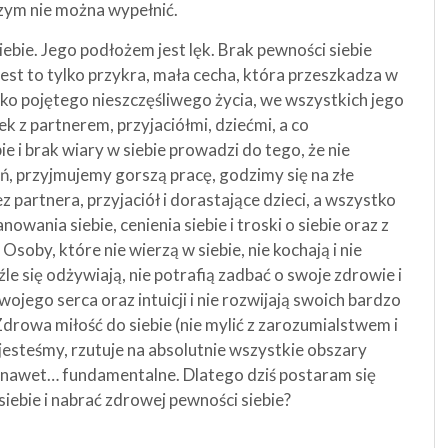
niczym nie można wypełnić.
bie. Jego podłożem jest lęk. Brak pewności siebie
jest to tylko przykra, mała cecha, która przeszkadza w
ko pojętego nieszczęśliwego życia, we wszystkich jego
k z partnerem, przyjaciółmi, dziećmi, a co
e i brak wiary w siebie prowadzi do tego, że nie
ń, przyjmujemy gorszą pracę, godzimy się na złe
 partnera, przyjaciół i dorastające dzieci, a wszystko
nowania siebie, cenienia siebie i troski o siebie oraz z
soby, które nie wierzą w siebie, nie kochają i nie
źle się odżywiają, nie potrafią zadbać o swoje zdrowie i
jego serca oraz intuicji i nie rozwijają swoich bardzo
drowa miłość do siebie (nie mylić z zarozumialstwem i
 jesteśmy, rzutuje na absolutnie wszystkie obszary
a nawet… fundamentalne. Dlatego dziś postaram się
iebie i nabrać zdrowej pewności siebie?