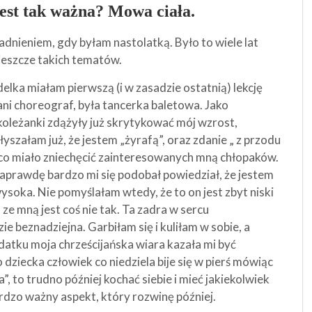
est tak ważna? Mowa ciała.
dnieniem, gdy byłam nastolatką. Było to wiele lat
jeszcze takich tematów.
lka miałam pierwszą (i w zasadzie ostatnią) lekcję
Pani choreograf, była tancerka baletowa. Jako
oleżanki zdążyły już skrytykować mój wzrost,
łyszałam już, że jestem „żyrafą”, oraz zdanie „ z przodu
 – co miało zniechęcić zainteresowanych mną chłopaków.
naprawdę bardzo mi się podobał powiedział, że jestem
soka. Nie pomyślałam wtedy, że to on jest zbyt niski
 ze mną jest coś nie tak. Ta zadra w sercu
e beznadziejna. Garbiłam się i kuliłam w sobie, a
datku moja chrześcijańska wiara kazała mi być
o dziecka człowiek co niedziela bije się w pierś mówiąc
, to trudno później kochać siebie i mieć jakiekolwiek
rdzo ważny aspekt, który rozwinę później.