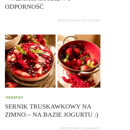
ODPORNOŚĆ
PRZECZYTANO 2 237 723 RAZY
PRZEPISY
SERNIK TRUSKAWKOWY NA
ZIMNO – NA BAZIE JOGURTU :)
PRZECZYTANO 153 868 RAZY