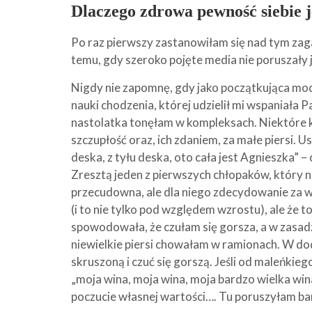
Dlaczego zdrowa pewność siebie j
Po raz pierwszy zastanowiłam się nad tym zaga
temu, gdy szeroko pojęte media nie poruszały 
Nigdy nie zapomnę, gdy jako początkująca mode
nauki chodzenia, której udzielił mi wspaniała 
nastolatka tonęłam w kompleksach. Niektóre k
szczupłość oraz, ich zdaniem, za małe piersi. Us
deska, z tyłu deska, oto cała jest Agnieszka”
Zresztą jeden z pierwszych chłopaków, który 
przecudowna, ale dla niego zdecydowanie za wy
(i to nie tylko pod względem wzrostu), ale że to
spowodowała, że czułam się gorsza, a w zasadzi
niewielkie piersi chowałam w ramionach. W do
skruszoną i czuć się gorszą. Jeśli od maleńkieg
„moja wina, moja wina, moja bardzo wielka wina”
poczucie własnej wartości…. Tu poruszyłam ba