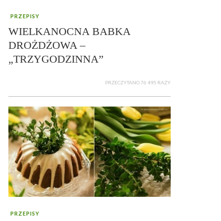
PRZEPISY
WIELKANOCNA BABKA
DROŻDŻOWA –
„TRZYGODZINNA”
PRZECZYTANO 76 495 RAZY
PRZEPISY