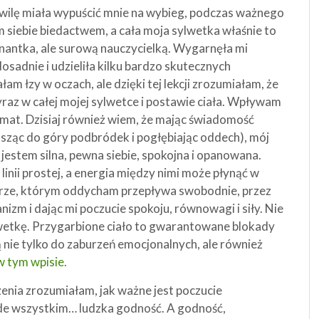
wilę miała wypuścić mnie na wybieg, podczas ważnego
siebie biedactwem, a cała moja sylwetka właśnie to
rnantka, ale surową nauczycielką. Wygarnęła mi
sadnie i udzieliła kilku bardzo skutecznych
am łzy w oczach, ale dzięki tej lekcji zrozumiałam, że
yraz w całej mojej sylwetce i postawie ciała. Wpływam
temat. Dzisiaj również wiem, że mając świadomość
nosząc do góry podbródek i pogłębiając oddech), mój
estem silna, pewna siebie, spokojna i opanowana.
linii prostej, a energia między nimi może płynąć w
etrze, którym oddycham przepływa swobodnie, przez
nizm i dając mi poczucie spokoju, równowagi i siły. Nie
lwetkę. Przygarbione ciało to gwarantowane blokady
nie tylko do zaburzeń emocjonalnych, ale również
w tym wpisie.
zenia zrozumiałam, jak ważne jest poczucie
zede wszystkim… ludzka godność. A godność,