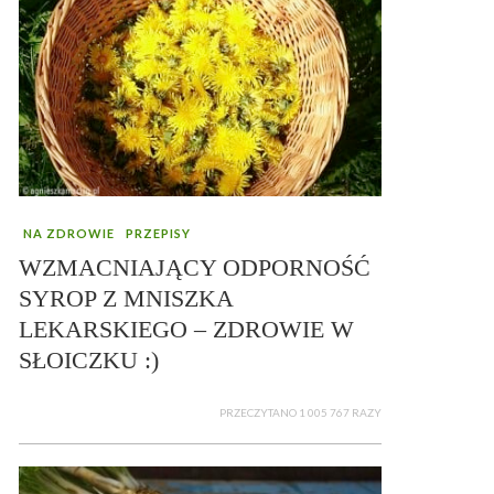
NA ZDROWIE
PRZEPISY
WZMACNIAJĄCY ODPORNOŚĆ
SYROP Z MNISZKA
LEKARSKIEGO – ZDROWIE W
SŁOICZKU :)
PRZECZYTANO 1 005 767 RAZY