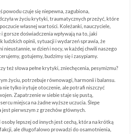
oś powodu czuje się niepewna, zagubiona,
czyła w życiu krytyki, traumatycznych przeżyć, które
 poczucie własnej wartości. Koleżanki, nauczyciele,
 i gorsze doświadczenia wpływają na to, jaki
 ludzkich opinii, sytuacji i wydarzeń sprawia, że
i nieustannie, w dzień i nocy, w każdej chwili naszego
erujemy, gotujemy, budzimy się i zasypiamy.
 czy też słowa pełne krytyki, zniechęcenia, pesymizmu?
zym życiu, potrzebuje równowagi, harmonii i balansu.
nie tylko irytuje otoczenie, ale potrafi niszczyć
wojen. Zapatrzenie w siebie staje się pustą,
 sercu miejsca na żadne wyższe uczucia. Ślepe
óra jest pierwszym z grzechów głównych.
 osoby lepszej od innych jest cechą, która na krótką
fakcji, ale długofalowo prowadzi do osamotnienia,