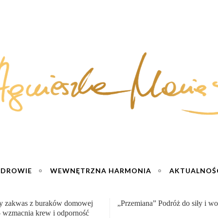
ZDROWIE
WEWNĘTRZNA HARMONIA
AKTUALNOŚ
na” Podróż do siły i wolności :)
Sernik truskawkowy na zimno – 
jogurtu :)