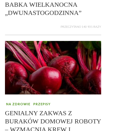
BABKA WIELKANOCNA
„DWUNASTOGODZINNA”
PRZECZYTANO 140 931 RAZY
NA ZDROWIE
PRZEPISY
GENIALNY ZAKWAS Z
BURAKÓW DOMOWEJ ROBOTY
– WZMACNIA KREW I