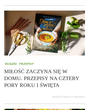
KSIĄŻKI
PRZEPISY
MIŁOŚĆ ZACZYNA SIĘ W
DOMU. PRZEPISY NA CZTERY
PORY ROKU I ŚWIĘTA
PRZECZYTANO 33 918 RAZY