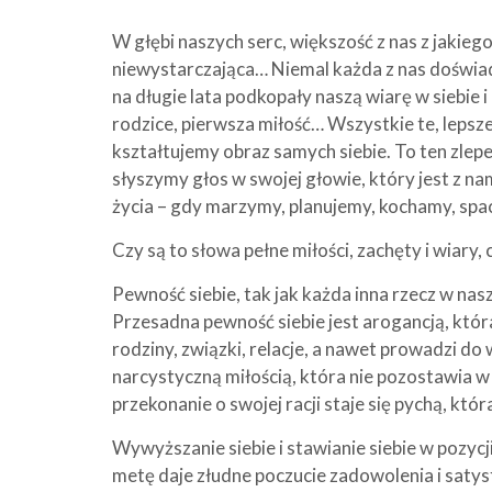
W głębi naszych serc, większość z nas z jakieg
niewystarczająca… Niemal każda z nas doświad
na długie lata podkopały naszą wiarę w siebie i
rodzice, pierwsza miłość… Wszystkie te, lepsze
kształtujemy obraz samych siebie. To ten zlepek
słyszymy głos w swojej głowie, który jest z nam
życia – gdy marzymy, planujemy, kochamy, spac
Czy są to słowa pełne miłości, zachęty i wiary,
Pewność siebie, tak jak każda inna rzecz w nas
Przesadna pewność siebie jest arogancją, która 
rodziny, związki, relacje, a nawet prowadzi do 
narcystyczną miłością, która nie pozostawia w
przekonanie o swojej racji staje się pychą, kt
Wywyższanie siebie i stawianie siebie w pozycji
metę daje złudne poczucie zadowolenia i satys