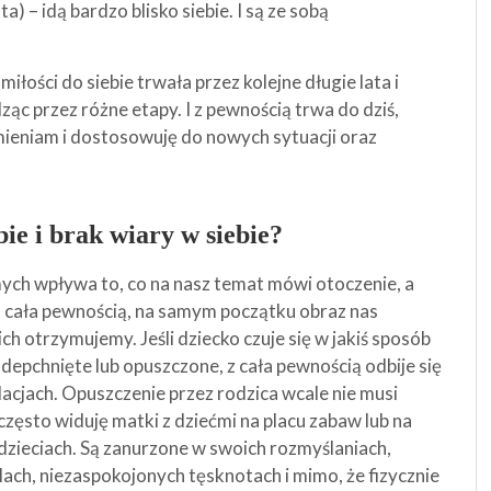
ta) – idą bardzo blisko siebie. I są ze sobą
łości do siebie trwała przez kolejne długie lata i
ąc przez różne etapy. I z pewnością trwa do dziś,
mieniam i dostosowuję do nowych sytuacji oraz
bie i brak wiary w siebie?
mych wpływa to, co na nasz temat mówi otoczenie, a
Z cała pewnością, na samym początku obraz nas
ich otrzymujemy. Jeśli dziecko czuje się w jakiś sposób
depchnięte lub opuszczone, z cała pewnością odbije się
elacjach. Opuszczenie przez rodzica wcale nie musi
często widuję matki z dziećmi na placu zabaw lub na
 dzieciach. Są zanurzone w swoich rozmyślaniach,
alach, niezaspokojonych tęsknotach i mimo, że fizycznie