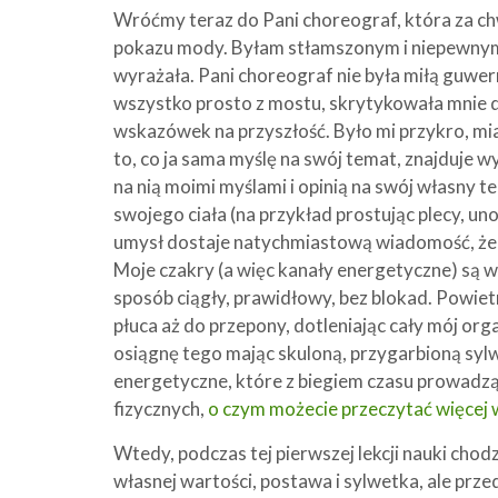
Wróćmy teraz do Pani choreograf, która za ch
pokazu mody. Byłam stłamszonym i niepewnym 
wyrażała. Pani choreograf nie była miłą guwe
wszystko prosto z mostu, skrytykowała mnie do
wskazówek na przyszłość. Było mi przykro, miał
to, co ja sama myślę na swój temat, znajduje w
na nią moimi myślami i opinią na swój własny 
swojego ciała (na przykład prostując plecy, u
umysł dostaje natychmiastową wiadomość, że j
Moje czakry (a więc kanały energetyczne) są w 
sposób ciągły, prawidłowy, bez blokad. Powi
płuca aż do przepony, dotleniając cały mój orga
osiągnę tego mając skuloną, przygarbioną sy
energetyczne, które z biegiem czasu prowadzą 
fizycznych,
o czym możecie przeczytać więcej 
Wtedy, podczas tej pierwszej lekcji nauki chod
własnej wartości, postawa i sylwetka, ale pr