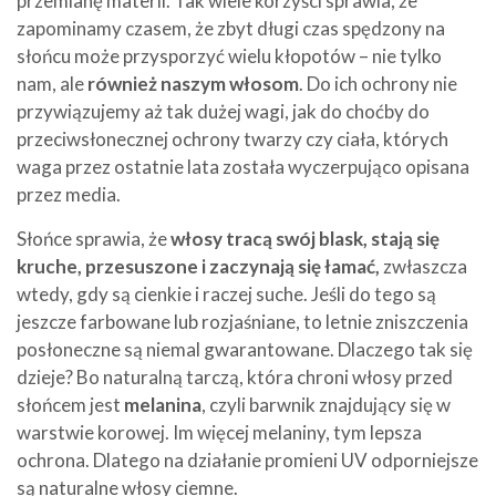
przemianę materii. Tak wiele korzyści sprawia, że
zapominamy czasem, że zbyt długi czas spędzony na
słońcu może przysporzyć wielu kłopotów – nie tylko
nam, ale
również naszym włosom
. Do ich ochrony nie
przywiązujemy aż tak dużej wagi, jak do choćby do
przeciwsłonecznej ochrony twarzy czy ciała, których
waga przez ostatnie lata została wyczerpująco opisana
przez media.
Słońce sprawia, że
włosy tracą swój blask, stają się
kruche, przesuszone i zaczynają się łamać,
zwłaszcza
wtedy, gdy są cienkie i raczej suche. Jeśli do tego są
jeszcze farbowane lub rozjaśniane, to letnie zniszczenia
posłoneczne są niemal gwarantowane. Dlaczego tak się
dzieje? Bo naturalną tarczą, która chroni włosy przed
słońcem jest
melanina
, czyli barwnik znajdujący się w
warstwie korowej. Im więcej melaniny, tym lepsza
ochrona. Dlatego na działanie promieni UV odporniejsze
są naturalne włosy ciemne.