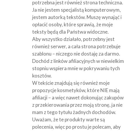
potrzebna jest również strona techniczna.
Ja nie jestem specjalistą komputerowym,
jestem autorką tekstów. Muszę wynająć i
opłacić osoby, które sprawią, że moje
teksty będą dla Państwa widoczne.
Aby wszystko działało, potrzebny jest
również serwer, a cała strona potrzebuje
szablonu – niczego nie dostaję za darmo.
Dochód z linków afiliacyjnych w niewielkim
stopniu wspiera mnie w pokrywaniu tych
kosztów.
W tekście znajdują się również moje
propozycje kosmetyków, które NIE mają
afiliacji – a więc nawet dokonując zakupów
z przekierowania przez moją stronę, ja nie
mam z tego tytułu żadnych dochodów.
Uważam, że te produkty warte są
polecenia, więc po prostu je polecam, aby