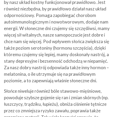
by nasz układ kostny funkcjonował prawidłowo. Jest
również niezbędna, by prawidłowo działał nasz układ
odpornościowy. Pomaga zapobiegać chorobom
autoimmunologicznym i nowotworowym, dodaje nam
energii. W słoneczne dni czujemy się szczęśliwsi, mamy
więcej sił witalnych, nasze samopoczucie jest dobre i
chce nam się więcej. Pod wpływem słońca zwiększa się
także poziom serotoniny (hormonu szczęścia), dzięki
któremu czujemy się lepiej, mamy doskonały nastrój, a
stany depresyjne i bezsenność odchodzą w niepamięć.
Za nasz dobry nastrój odpowiada także inny hormon –
melatonina, o ile utrzymuje się na prawidłowym
poziomie, a to zapewniają właśnie słoneczne dni.
Słońce niweluje również bóle stawowo-mięśniowe,
powoduje szybsze gojenie się ran i zmian skórnych (np.
łuszczycy, trądziku, łupieżu), obniża ciśnienie tętnicze
przez co zmniejsza ryzyko zawału, poprawia także