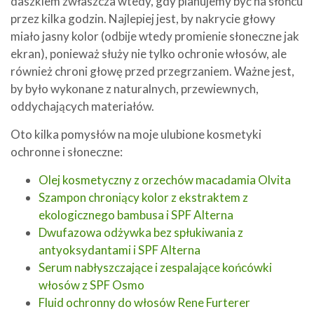
daszkiem zwłaszcza wtedy, gdy planujemy być na słońcu
przez kilka godzin. Najlepiej jest, by nakrycie głowy
miało jasny kolor (odbije wtedy promienie słoneczne jak
ekran), ponieważ służy nie tylko ochronie włosów, ale
również chroni głowę przed przegrzaniem. Ważne jest,
by było wykonane z naturalnych, przewiewnych,
oddychających materiałów.
Oto kilka pomysłów na moje ulubione kosmetyki
ochronne i słoneczne:
Olej kosmetyczny z orzechów macadamia Olvita
Szampon chroniący kolor z ekstraktem z
ekologicznego bambusa i SPF Alterna
Dwufazowa odżywka bez spłukiwania z
antyoksydantami i SPF Alterna
Serum nabłyszczające i zespalające końcówki
włosów z SPF Osmo
Fluid ochronny do włosów Rene Furterer