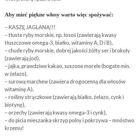
Aby mieć piękne włosy warto więc spożywać:
– KASZĘ JAGLANĄ!!!
– tłuste ryby morskie, np. łosoś (zawierają kwasy
tłuszczowe omega-3, białko, witaminy A, D i B),
– chude ryby morskie, dobrej jakości żółty ser i brokuły
(zawierają jod),
– jajka, prawdziwe kakao, suszone morele (bogate min.
w żelazo),
– surową marchew (zawiera drogocenną dla włosów
witaminę A),
– rośliny strączkowe (zawierają białko, żelazo, cynk i
biotynę),
– orzechy (zawierają kwasy omega-3 i cynk),
– do picia mieszanka skrzyp polny i pokrzywa – mnóstwo
krzemu!