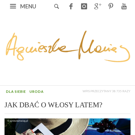
MENU
WPIS PRZECZYTANY 38 735 RAZY
DLA SIEBIE
URODA
JAK DBAĆ O WŁOSY LATEM?