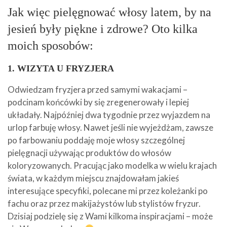
Jak więc pielęgnować włosy latem, by na
jesień były piękne i zdrowe? Oto kilka
moich sposobów:
1.
WIZYTA U FRYZJERA
Odwiedzam fryzjera przed samymi wakacjami –
podcinam końcówki by się zregenerowały i lepiej
układały. Najpóźniej dwa tygodnie przez wyjazdem na
urlop farbuję włosy. Nawet jeśli nie wyjeżdżam, zawsze
po farbowaniu poddaję moje włosy szczególnej
pielęgnacji używając produktów do włosów
koloryzowanych. Pracując jako modelka w wielu krajach
świata, w każdym miejscu znajdowałam jakieś
interesujące specyfiki, polecane mi przez koleżanki po
fachu oraz przez makijażystów lub stylistów fryzur.
Dzisiaj podzielę się z Wami kilkoma inspiracjami – może