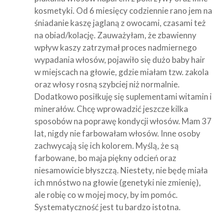
kosmetyki. Od 6 miesięcy codziennie rano jem na
śniadanie kaszę jaglaną z owocami, czasami też
na obiad/kolację. Zauważyłam, że zbawienny
wpływ kaszy zatrzymał proces nadmiernego
wypadania włosów, pojawiło się dużo baby hair
w miejscach na głowie, gdzie miałam tzw. zakola
oraz włosy rosną szybciej niż normalnie.
Dodatkowo posiłkuję się suplementami witamin i
minerałów. Chcę wprowadzić jeszcze kilka
sposobów na poprawę kondycji włosów. Mam 37
lat, nigdy nie farbowałam włosów. Inne osoby
zachwycają się ich kolorem. Myślą, że są
farbowane, bo maja piękny odcień oraz
niesamowicie błyszczą. Niestety, nie będę miała
ich mnóstwo na głowie (genetyki nie zmienię),
ale robię co w mojej mocy, by im pomóc.
Systematyczność jest tu bardzo istotna.