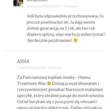
AGNIESZKA
18 września 2015 at 17:27 —
Odpowiedz
Jeśli była odpowiednio przechowywana, to
jeszcze powinna być ok. Ja daję swoim
ziołom gwarancję na 1 rok, ale ten rok
dopiero upłyną, więc warto ją wykorzystać!
:Serdecznie pozdrawiam!
ANNA
11 lipca 2015 at 12:23 —
Odpowiedz
Za Pani namową kupiłam maskę – Henna
Treatment Wax
Dzisiaj ją wypróbowałam i
rzeczywiście jest genialna! Nareszcie znalazłam
specyfik, który idealnie pasuje do moich włosów.
Od lat borykam się z puszącymi się włosami i
włosy się bardzo elektryzują. Żadne odżywki w