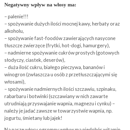
Negatywny wpływ na włosy ma:
– palenie!!!
– spożywanie dużych ilości mocnej kawy, herbaty oraz
alkoholu,
– spożywanie fast-foodów zawierających nasycone
tłuszcze zwierzęce (frytki, hot-dogi, hamurgery),
– nadmierne spożywanie cukrów prostych (gotowych
słodyczy, ciastek, deserów),
– duża ilość cukru, białego pieczywa, bananów i
winogron (zwłaszcza u osób z przetłuszczającymi się
włosami),
– spożywanie nadmiernych ilości szczawiu, szpinaku,
rabarbaru i botwinki (szczawiany w nich zawarte
utrudniają przyswajanie wapnia, magnezu i cynku) –
należy je jadać zawsze w towarzystwie wapnia, np.
jogurtu, śmietany lub jajek!
Na nasze włosy ogromny wpływ ma niedobór witamin,