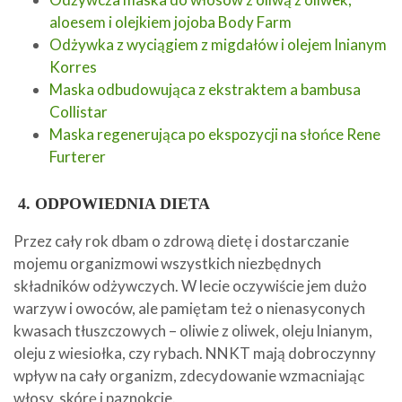
aloesem i olejkiem jojoba Body Farm
Odżywka z wyciągiem z migdałów i olejem lnianym
Korres
Maska odbudowująca z ekstraktem a bambusa
Collistar
Maska regenerująca po ekspozycji na słońce Rene
Furterer
4.
ODPOWIEDNIA DIETA
Przez cały rok dbam o zdrową dietę i dostarczanie
mojemu organizmowi wszystkich niezbędnych
składników odżywczych. W lecie oczywiście jem dużo
warzyw i owoców, ale pamiętam też o nienasyconych
kwasach tłuszczowych – oliwie z oliwek, oleju lnianym,
oleju z wiesiołka, czy rybach. NNKT mają dobroczynny
wpływ na cały organizm, zdecydowanie wzmacniając
włosy, skórę i paznokcie.