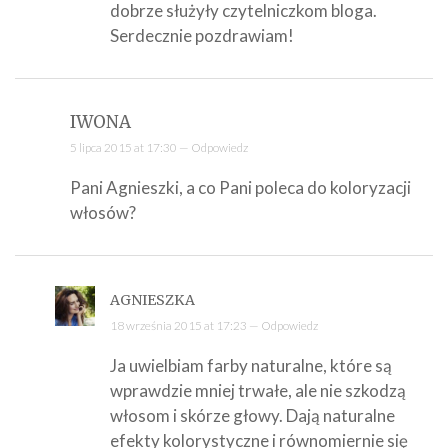
dobrze służyły czytelniczkom bloga.
Serdecznie pozdrawiam!
IWONA
5 lipca 2015 at 17:30 —
Odpowiedz
Pani Agnieszki, a co Pani poleca do koloryzacji
włosów?
AGNIESZKA
18 września 2015 at 17:23 —
Odpowiedz
Ja uwielbiam farby naturalne, które są
wprawdzie mniej trwałe, ale nie szkodzą
włosom i skórze głowy. Dają naturalne
efekty kolorystyczne i równomiernie się