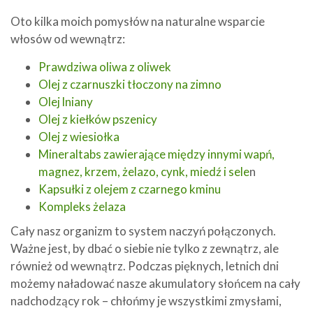
Oto kilka moich pomysłów na naturalne wsparcie
włosów od wewnątrz:
Prawdziwa oliwa z oliwek
Olej z czarnuszki tłoczony na zimno
Olej lniany
Olej z kiełków pszenicy
Olej z wiesiołka
Mineraltabs zawierające między innymi wapń,
magnez, krzem, żelazo, cynk, miedź i sele
n
Kapsułki z olejem z czarnego kminu
Kompleks żelaza
Cały nasz organizm to system naczyń połączonych.
Ważne jest, by dbać o siebie nie tylko z zewnątrz, ale
również od wewnątrz. Podczas pięknych, letnich dni
możemy naładować nasze akumulatory słońcem na cały
nadchodzący rok – chłońmy je wszystkimi zmysłami,