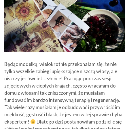
Będąc modelką, wielokrotnie przekonałam się, że nie
tylko wszelkie zabiegi upiększające niszczą włosy, ale
niszczy je również… słońce! Pracując podczas sesji
zdjęciowych w ciepłych krajach, często wracałam do
domu z włosami tak zniszczonymi, że musiałam
fundować im bardzo intensywną terapię i regenerację.
Tak wiele razy musiałam je odbudować i przywrócić im
miękkość, gęstość i blask, że jestem w tej sprawie chyba
ekspertem!
Dlatego dziś postanowiłam podzielić się
z Wami moimi sposobami na to, jak dbać o włosy latem.