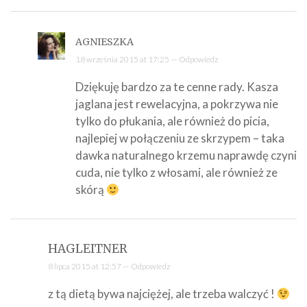
AGNIESZKA
18 września 2015 at 17:25 —
Odpowiedz
Dziękuję bardzo za te cenne rady. Kasza
jaglana jest rewelacyjna, a pokrzywa nie
tylko do płukania, ale również do picia,
najlepiej w połączeniu ze skrzypem – taka
dawka naturalnego krzemu naprawdę czyni
cuda, nie tylko z włosami, ale również ze
skórą
HAGLEITNER
8 lipca 2015 at 12:57 —
Odpowiedz
z tą dietą bywa najciężej, ale trzeba walczyć !