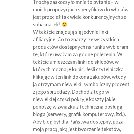
Trochę zaskoczyło mnie to pytanie – w
moich propozycjach specyfików do włosów
jest przecież tak wiele konkurencyjnych ze
sobą marek!
W tekście znajdują się jedynie linki
afiliacyjne. Co to znaczy: ze wszystkich
produktów dostępnych na runku wybieram
te, które uważam za godne polecenia. W
tekście umieszczam linki do sklepów, w
których można je kupić. Jeśli czytelniczka
klikając w ten link dokona zakupów, wtedy
ja otrzymam niewielki, symboliczny procent
z jego sprzedaży. Dochód z tego w
niewielkiej części pokryje koszty jakie
ponoszę w związku z techniczną obsługą
bloga (serwery, grafik komputerowy, itd.).
Aby blog był dla Państwa dostępny, poza
moją pracą jaką jest tworzenie tekstów,