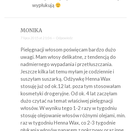
wypłukują
MONIKA
7 lipca 2015 at 21:06 —
Odpowiedz
Pielęgnacji włosom poświęcam bardzo dużo
uwagi. Mam włosy delikatne, z tendencją do
nadmiernego wypadania i przetłuszczania.
Jeszcze kilka lat temu myłam je codziennie i
suszyłam suszarką. Odżywkę Henna Wax
stosuję już od ok.12 lat. poza tym stosowałam
kosmetyki drogeryjne. Od ok. 4 lat zaczęłam
dużo czytać na temat właściwej pielęgnacji
włosów. W wyniku tego 1-2 razy w tygodniu
stosuję olejowanie włosów różnymi olejami, min.
raz w tygodniu Henna Wax, co 2-3 tygodnie
płukania włosów naparem z pokrzywy oraz inne