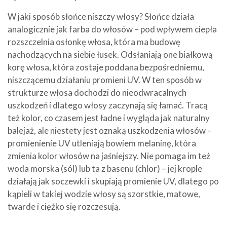
W jaki sposób słońce niszczy włosy? Słońce działa
analogicznie jak farba do włosów – pod wpływem ciepła
rozszczelnia osłonkę włosa, która ma budowę
nachodzących na siebie łusek. Odsłaniają one białkową
korę włosa, która zostaje poddana bezpośredniemu,
niszczącemu działaniu promieni UV. W ten sposób w
strukturze włosa dochodzi do nieodwracalnych
uszkodzeń i dlatego włosy zaczynają się łamać. Tracą
też kolor, co czasem jest ładne i wygląda jak naturalny
balejaż, ale niestety jest oznaką uszkodzenia włosów –
promienienie UV utleniają bowiem melaninę, która
zmienia kolor włosów na jaśniejszy. Nie pomaga im też
woda morska (sól) lub ta z basenu (chlor) – jej krople
działają jak soczewki i skupiają promienie UV, dlatego po
kąpieli w takiej wodzie włosy są szorstkie, matowe,
twarde i ciężko się rozczesują.