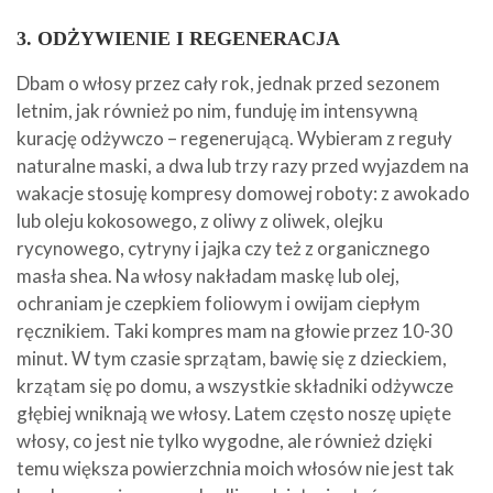
3. ODŻYWIENIE I REGENERACJA
Dbam o włosy przez cały rok, jednak przed sezonem
letnim, jak również po nim, funduję im intensywną
kurację odżywczo – regenerującą. Wybieram z reguły
naturalne maski, a dwa lub trzy razy przed wyjazdem na
wakacje stosuję kompresy domowej roboty: z awokado
lub oleju kokosowego, z oliwy z oliwek, olejku
rycynowego, cytryny i jajka czy też z organicznego
masła shea. Na włosy nakładam maskę lub olej,
ochraniam je czepkiem foliowym i owijam ciepłym
ręcznikiem. Taki kompres mam na głowie przez 10-30
minut. W tym czasie sprzątam, bawię się z dzieckiem,
krzątam się po domu, a wszystkie składniki odżywcze
głębiej wniknają we włosy. Latem często noszę upięte
włosy, co jest nie tylko wygodne, ale również dzięki
temu większa powierzchnia moich włosów nie jest tak