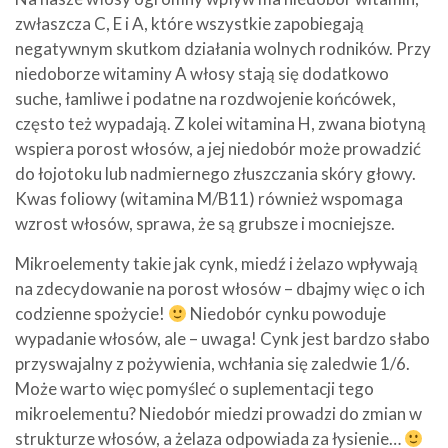
zwłaszcza C, E i A, które wszystkie zapobiegają
negatywnym skutkom działania wolnych rodników. Przy
niedoborze witaminy A włosy stają się dodatkowo
suche, łamliwe i podatne na rozdwojenie końcówek,
często też wypadają. Z kolei witamina H, zwana biotyną
wspiera porost włosów, a jej niedobór może prowadzić
do łojotoku lub nadmiernego złuszczania skóry głowy.
Kwas foliowy (witamina M/B11) również wspomaga
wzrost włosów, sprawa, że są grubsze i mocniejsze.
Mikroelementy takie jak cynk, miedź i żelazo wpływają
na zdecydowanie na porost włosów – dbajmy więc o ich
codzienne spożycie!
Niedobór cynku powoduje
wypadanie włosów, ale – uwaga! Cynk jest bardzo słabo
przyswajalny z pożywienia, wchłania się zaledwie 1/6.
Może warto więc pomyśleć o suplementacji tego
mikroelementu? Niedobór miedzi prowadzi do zmian w
strukturze włosów, a żelaza odpowiada za łysienie…