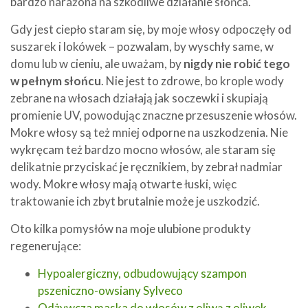
bardzo narażona na szkodliwe działanie słońca.
Gdy jest ciepło staram się, by moje włosy odpoczęły od
suszarek i lokówek – pozwalam, by wyschły same, w
domu lub w cieniu, ale uważam, by
nigdy nie robić tego
w pełnym słońcu
. Nie jest to zdrowe, bo krople wody
zebrane na włosach działają jak soczewki i skupiają
promienie UV, powodując znaczne przesuszenie włosów.
Mokre włosy są też mniej odporne na uszkodzenia. Nie
wykręcam też bardzo mocno włosów, ale staram się
delikatnie przyciskać je ręcznikiem, by zebrał nadmiar
wody. Mokre włosy mają otwarte łuski, więc
traktowanie ich zbyt brutalnie może je uszkodzić.
Oto kilka pomysłów na moje ulubione produkty
regenerujące:
Hypoalergiczny, odbudowujący szampon
pszeniczno-owsiany Sylveco
Odżywcza maska do włosów z oliwą z oliwek,