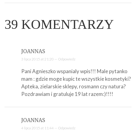
39
KOMENTARZY
JOANNAS
3 lipca 2015 at 21:20 —
Odpowiedz
Pani Agnieszko wspanialy wpis!!! Male pytanko
mam : gdzie moge kupic te wszystkie kosmetyki?
Apteka, zielarskie sklepy, rosmann czy natura?
Pozdrawiam i gratuluje 19 lat razem:)!!!!
JOANNAS
4 lipca 2015 at 11:44 —
Odpowiedz