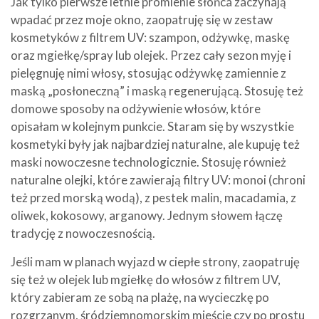
Jak tylko pierwsze letnie promienie słońca zaczynają
wpadać przez moje okno, zaopatruję się w zestaw
kosmetyków z filtrem UV: szampon, odżywkę, maskę
oraz mgiełkę/spray lub olejek. Przez cały sezon myję i
pielęgnuję nimi włosy, stosując odżywkę zamiennie z
maską „posłoneczną” i maską regenerującą. Stosuję też
domowe sposoby na odżywienie włosów, które
opisałam w kolejnym punkcie. Staram się by wszystkie
kosmetyki były jak najbardziej naturalne, ale kupuję też
maski nowoczesne technologicznie. Stosuję również
naturalne olejki, które zawierają filtry UV: monoi (chroni
też przed morską wodą), z pestek malin, macadamia, z
oliwek, kokosowy, arganowy. Jednym słowem łączę
tradycję z nowoczesnością.
Jeśli mam w planach wyjazd w ciepłe strony, zaopatruję
się też w olejek lub mgiełkę do włosów z filtrem UV,
który zabieram ze sobą na plażę, na wycieczkę po
rozgrzanym, śródziemnomorskim mieście czy po prostu