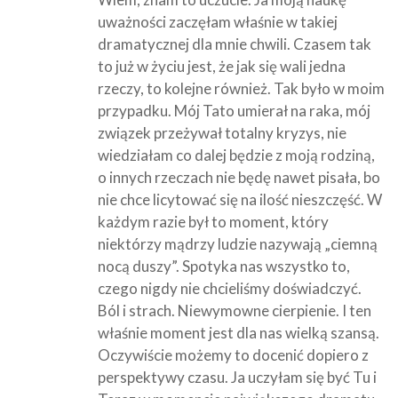
uważności zaczęłam właśnie w takiej
dramatycznej dla mnie chwili. Czasem tak
to już w życiu jest, że jak się wali jedna
rzeczy, to kolejne również. Tak było w moim
przypadku. Mój Tato umierał na raka, mój
związek przeżywał totalny kryzys, nie
wiedziałam co dalej będzie z moją rodziną,
o innych rzeczach nie będę nawet pisała, bo
nie chce licytować się na ilość nieszczęść. W
każdym razie był to moment, który
niektórzy mądrzy ludzie nazywają „ciemną
nocą duszy”. Spotyka nas wszystko to,
czego nigdy nie chcieliśmy doświadczyć.
Ból i strach. Niewymowne cierpienie. I ten
właśnie moment jest dla nas wielką szansą.
Oczywiście możemy to docenić dopiero z
perspektywy czasu. Ja uczyłam się być Tu i