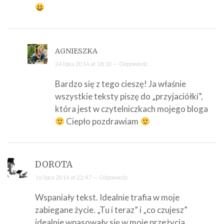
AGNIESZKA
24 lipca 2014 at 18:10 —
Odpowiedz
Bardzo się z tego cieszę! Ja właśnie
wszystkie teksty piszę do „przyjaciółki”,
która jest w czytelniczkach mojego bloga
Ciepło pozdrawiam
DOROTA
16 lipca 2014 at 22:47 —
Odpowiedz
Wspaniały tekst. Idealnie trafia w moje
zabiegane życie. „Tu i teraz” i „co czujesz”
idealnie wpasowały się w moje przeżycia