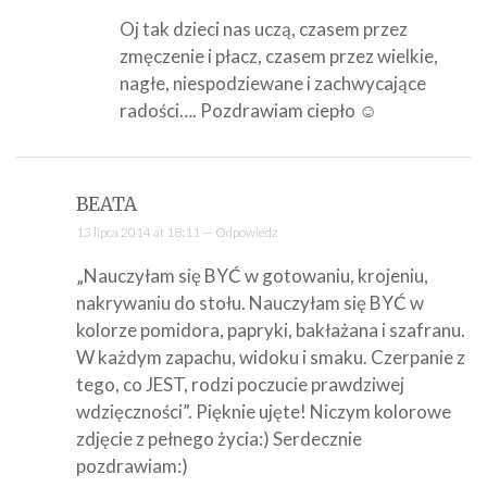
Oj tak dzieci nas uczą, czasem przez
zmęczenie i płacz, czasem przez wielkie,
nagłe, niespodziewane i zachwycające
radości…. Pozdrawiam ciepło ☺
BEATA
13 lipca 2014 at 18:11 —
Odpowiedz
„Nauczyłam się BYĆ w gotowaniu, krojeniu,
nakrywaniu do stołu. Nauczyłam się BYĆ w
kolorze pomidora, papryki, bakłażana i szafranu.
W każdym zapachu, widoku i smaku. Czerpanie z
tego, co JEST, rodzi poczucie prawdziwej
wdzięczności”. Pięknie ujęte! Niczym kolorowe
zdjęcie z pełnego życia:) Serdecznie
pozdrawiam:)