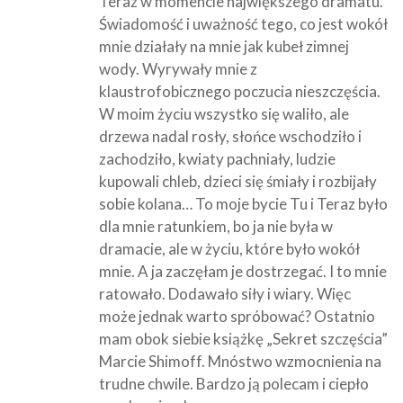
Teraz w momencie największego dramatu.
Świadomość i uważność tego, co jest wokół
mnie działały na mnie jak kubeł zimnej
wody. Wyrywały mnie z
klaustrofobicznego poczucia nieszczęścia.
W moim życiu wszystko się waliło, ale
drzewa nadal rosły, słońce wschodziło i
zachodziło, kwiaty pachniały, ludzie
kupowali chleb, dzieci się śmiały i rozbijały
sobie kolana… To moje bycie Tu i Teraz było
dla mnie ratunkiem, bo ja nie była w
dramacie, ale w życiu, które było wokół
mnie. A ja zaczęłam je dostrzegać. I to mnie
ratowało. Dodawało siły i wiary. Więc
może jednak warto spróbować? Ostatnio
mam obok siebie książkę „Sekret szczęścia”
Marcie Shimoff. Mnóstwo wzmocnienia na
trudne chwile. Bardzo ją polecam i ciepło