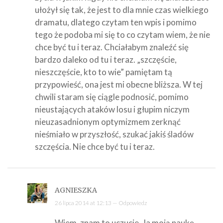
ułożył się tak, że jest to dla mnie czas wielkiego
dramatu, dlatego czytam ten wpis i pomimo
tego że podoba mi się to co czytam wiem, że nie
chce być tu i teraz. Chciałabym znaleźć się
bardzo daleko od tu i teraz. „szczęście,
nieszczęście, kto to wie” pamiętam tą
przypowieść, ona jest mi obecne bliższa. W tej
chwili staram się ciągle podnosić, pomimo
nieustających ataków losu i głupim niczym
nieuzasadnionym optymizmem zerknąć
nieśmiało w przyszłość, szukać jakiś śladów
szczęścia. Nie chce być tu i teraz.
AGNIESZKA
26 lipca 2014 at 12:13 —
Odpowiedz
Wiem, znam to uczucie. Ja moją naukę