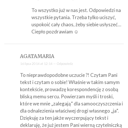
To wszystko już w nas jest. Odpowiedzi na
wszystkie pytania. Trzeba tylko uciszyć,
uspokoić cały chaos, żeby siebie usłyszeć…
Ciepło pozdrawiam ☺
AGATAMARIA
16 lipca 2014 at 12:14 —
Odpowiedz
To nieprawdopodobne uczucie ?! Czytam Pani
tekst i czytam o sobie! Właśnie w takim samym
kontekście, prowadzę korespondencję z osobą
bliską memu sercu. Powierzam myśli i troski,
które we mnie „zalegają” dla samooczyszczenia i
dla odnalezienia właściwej drogi własnego „ja”.
Dziękuję za ten jakże wyczerpujący tekst i
deklaruję, że już jestem Pani wierną czytelniczką