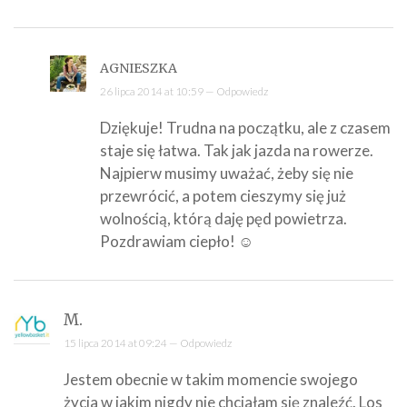
AGNIESZKA
26 lipca 2014 at 10:59 —
Odpowiedz
Dziękuje! Trudna na początku, ale z czasem
staje się łatwa. Tak jak jazda na rowerze.
Najpierw musimy uważać, żeby się nie
przewrócić, a potem cieszymy się już
wolnością, którą daję pęd powietrza.
Pozdrawiam ciepło! ☺
M.
15 lipca 2014 at 09:24 —
Odpowiedz
Jestem obecnie w takim momencie swojego
życia w jakim nigdy nie chciałam się znaleźć. Los