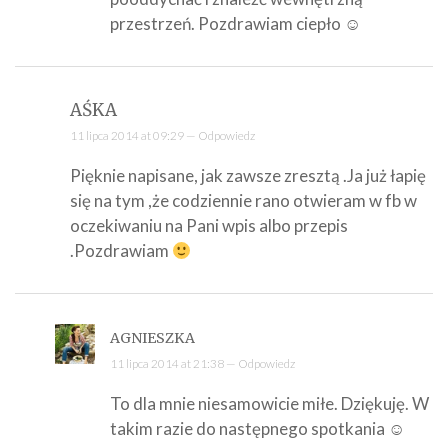
przestrzeń. Pozdrawiam ciepło ☺
AŚKA
11 lipca 2014 at 09:29 —
Odpowiedz
Pięknie napisane, jak zawsze zresztą .Ja już łapię
się na tym ,że codziennie rano otwieram w fb w
oczekiwaniu na Pani wpis albo przepis
.Pozdrawiam
AGNIESZKA
11 lipca 2014 at 21:38 —
Odpowiedz
To dla mnie niesamowicie miłe. Dziękuję. W
takim razie do następnego spotkania ☺