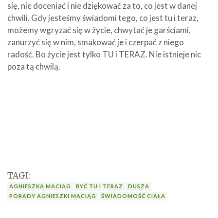
się, nie doceniać i nie dziękować za to, co jest w danej
chwili. Gdy jesteśmy świadomi tego, co jest tu i teraz,
możemy wgryzać się w życie, chwytać je garściami,
zanurzyć się w nim, smakować je i czerpać z niego
radość. Bo życie jest tylko TU i TERAZ. Nie istnieje nic
poza tą chwilą.
TAGI:
AGNIESZKA MACIĄG
BYĆ TU I TERAZ
DUSZA
PORADY AGNIESZKI MACIĄG
ŚWIADOMOŚĆ CIAŁA