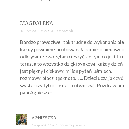
MAGDALENA
12 lipca 2014 at 22:43 —
Odpowiedz
Bardzo prawdziwe i tak trudne do wykonania ale
każdy powinien spróbować. Ja dopiero niedawno
odkryłam że zaczęłam cieszyć się tym co jest tu i
teraz, a to wszystko dzięki synkowi, każdy dzień
jest piękny i ciekawy, milion pytań, uśmiech,
rozmowy, płacz, tęsknota……. Dzieci uczą jak żyć
wystarczy tylko się na to otworzyć. Pozdrawiam
pani Agnieszko
AGNIESZKA
16 lipca 2014 at 15:22 —
Odpowiedz