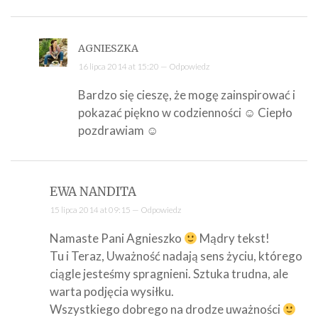
AGNIESZKA
16 lipca 2014 at 15:20 —
Odpowiedz
Bardzo się cieszę, że mogę zainspirować i
pokazać piękno w codzienności ☺ Ciepło
pozdrawiam ☺
EWA NANDITA
15 lipca 2014 at 09:15 —
Odpowiedz
Namaste Pani Agnieszko
Mądry tekst!
Tu i Teraz, Uważność nadają sens życiu, którego
ciągle jesteśmy spragnieni. Sztuka trudna, ale
warta podjęcia wysiłku.
Wszystkiego dobrego na drodze uważności