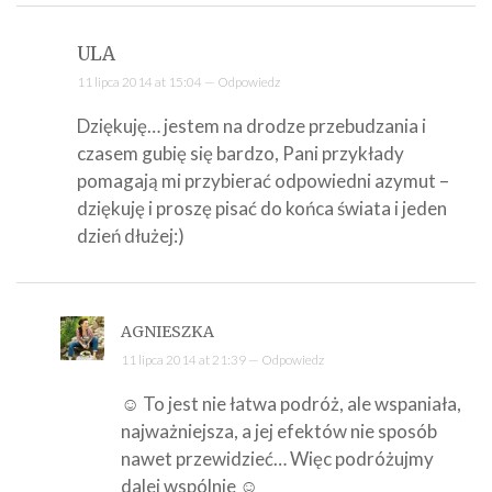
ULA
11 lipca 2014 at 15:04 —
Odpowiedz
Dziękuję… jestem na drodze przebudzania i
czasem gubię się bardzo, Pani przykłady
pomagają mi przybierać odpowiedni azymut –
dziękuję i proszę pisać do końca świata i jeden
dzień dłużej:)
AGNIESZKA
11 lipca 2014 at 21:39 —
Odpowiedz
☺ To jest nie łatwa podróż, ale wspaniała,
najważniejsza, a jej efektów nie sposób
nawet przewidzieć… Więc podróżujmy
dalej wspólnie ☺