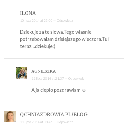
ILONA
10 lipca 2014 at 23:00 —
Odpowiedz
Dziekuje za te slowa.Tego wlasnie
potrzebowalam dzisiejszego wieczora.Tu i
teraz…dziekuje:)
AGNIESZKA
11 lipca 2014 at 21:37 —
Odpowiedz
A ja ciepło pozdrawiam ☺
QCHNIAZDROWIA.PL/BLOG
11 lipca 2014 at 08:45 —
Odpowiedz