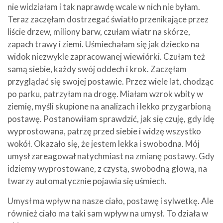
nie widziałam i tak naprawdę wcale w nich nie byłam.
Teraz zaczęłam dostrzegać światło przenikające przez
liście drzew, miliony barw, czułam wiatr na skórze,
zapach trawy i ziemi. Uśmiechałam się jak dziecko na
widok niezwykle zapracowanej wiewiórki. Czułam też
samą siebie, każdy swój oddech i krok. Zaczęłam
przyglądać się swojej postawie. Przez wiele lat, chodząc
po parku, patrzyłam na drogę. Miałam wzrok wbity w
ziemię, myśli skupione na analizach i lekko przygarbioną
postawę. Postanowiłam sprawdzić, jak się czuję, gdy idę
wyprostowana, patrzę przed siebie i widzę wszystko
wokół. Okazało się, że jestem lekka i swobodna. Mój
umysł zareagował natychmiast na zmianę postawy. Gdy
idziemy wyprostowane, z czystą, swobodną głową, na
twarzy automatycznie pojawia się uśmiech.
Umysł ma wpływ na nasze ciało, postawę i sylwetkę. Ale
również ciało ma taki sam wpływ na umysł. To działa w