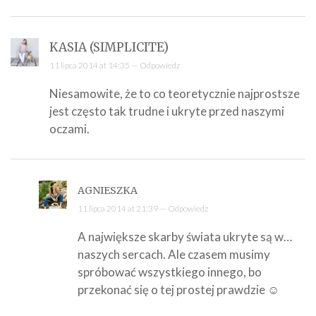
KASIA (SIMPLICITE)
11 lipca 2014 at 14:35 —
Odpowiedz
Niesamowite, że to co teoretycznie najprostsze
jest często tak trudne i ukryte przed naszymi
oczami.
AGNIESZKA
11 lipca 2014 at 21:39 —
Odpowiedz
A największe skarby świata ukryte są w…
naszych sercach. Ale czasem musimy
spróbować wszystkiego innego, bo
przekonać się o tej prostej prawdzie ☺