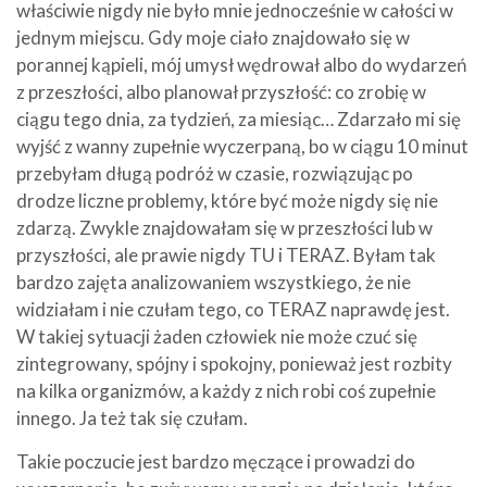
właściwie nigdy nie było mnie jednocześnie w całości w
jednym miejscu. Gdy moje ciało znajdowało się w
porannej kąpieli, mój umysł wędrował albo do wydarzeń
z przeszłości, albo planował przyszłość: co zrobię w
ciągu tego dnia, za tydzień, za miesiąc… Zdarzało mi się
wyjść z wanny zupełnie wyczerpaną, bo w ciągu 10 minut
przebyłam długą podróż w czasie, rozwiązując po
drodze liczne problemy, które być może nigdy się nie
zdarzą. Zwykle znajdowałam się w przeszłości lub w
przyszłości, ale prawie nigdy TU i TERAZ. Byłam tak
bardzo zajęta analizowaniem wszystkiego, że nie
widziałam i nie czułam tego, co TERAZ naprawdę jest.
W takiej sytuacji żaden człowiek nie może czuć się
zintegrowany, spójny i spokojny, ponieważ jest rozbity
na kilka organizmów, a każdy z nich robi coś zupełnie
innego. Ja też tak się czułam.
Takie poczucie jest bardzo męczące i prowadzi do