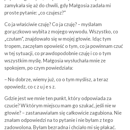
zamykała się aż do chwili, gdy Małgosia zadała mi
proste pytanie: „co czujesz?”
Co ja właściwie czuję? Co ja czuję? – myślałam
gorączkowo wybita z mojego wywodu. Wszystko, co
„czułam”, znajdowało się w mojej głowie. Idąc tym
tropem, zaczęłam opowieść o tym, co ja powinnam czuć
w tej sytuacji, co prawdopodobnie czuję i co o tym
wszystkim myślę. Małgosia wysłuchała mnie ze
spokojem, po czym powiedziała:
– No dobrze, wiemy już, co o tym myślisz, a teraz
opowiedz, co c z u j e s z.
Gdzie jest we mnie ten punkt, który odpowiada za
czucie? W którym miejscu mam go szukać, jeśli nie w
głowie? – zastanawiałam się całkowicie zagubiona. Nie
znałam odpowiedzi na to pytanie i nie byłam z tego
zadowolona. Byłam bezradna i chciało mi się płakać.