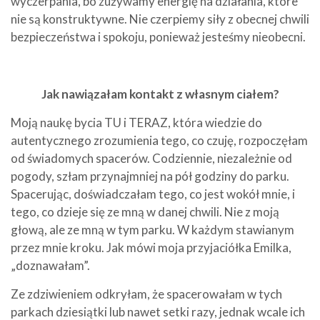
wyczerpania, bo zużywamy energię na działania, które
nie są konstruktywne. Nie czerpiemy siły z obecnej chwili
bezpieczeństwa i spokoju, ponieważ jesteśmy nieobecni.
Jak nawiązałam kontakt z własnym ciałem?
Moją naukę bycia TU i TERAZ, która wiedzie do
autentycznego zrozumienia tego, co czuję, rozpoczęłam
od świadomych spacerów. Codziennie, niezależnie od
pogody, szłam przynajmniej na pół godziny do parku.
Spacerując, doświadczałam tego, co jest wokół mnie, i
tego, co dzieje się ze mną w danej chwili. Nie z moją
głową, ale ze mną w tym parku. W każdym stawianym
przez mnie kroku. Jak mówi moja przyjaciółka Emilka,
„doznawałam”.
Ze zdziwieniem odkryłam, że spacerowałam w tych
parkach dziesiątki lub nawet setki razy, jednak wcale ich