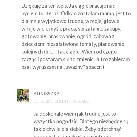
Dziękuję za ten wpis. Ja ciągle pracuje nad
byciem tu i teraz. Odkąd zostałam mamą, jest to
dla mnie wyjątkowo trudne, w mojej głowie
wiruje wiele myśli, praca, sprzątanie, zakupy,
gotowanie, prasowanie, ogród, zabawa z
dzieckiem, niezałatwione tematy, planowanie
kolejnych dni… i tak ciągle. Wiem od czego
zacząć i postaram się to zmienić. Jutro zabieram
psa i wyruszam na „uważny” spacer:)
AGNIESZKA
11 lipca 2014 at 21:38 —
Odpowiedz
Ja doskonale wiem jak trudno jest to
wszystko pogodzić. Dlatego niezbędne są
takie chwile dla siebie. Żeby odetchnąć,
pooddychać i znaleźć wewnętrzną