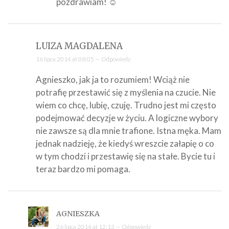
pozdrawiam! ☺
LUIZA MAGDALENA
16 lipca 2014 at 08:05 —
Odpowiedz
Agnieszko, jak ja to rozumiem! Wciąż nie
potrafię przestawić się z myślenia na czucie. Nie
wiem co chcę, lubię, czuję. Trudno jest mi często
podejmować decyzje w życiu. A logiczne wybory
nie zawsze są dla mnie trafione. Istna męka. Mam
jednak nadzieję, że kiedyś wreszcie załapię o co
w tym chodzi i przestawię się na stałe. Bycie tu i
teraz bardzo mi pomaga.
AGNIESZKA
26 lipca 2014 at 12:13 —
Odpowiedz