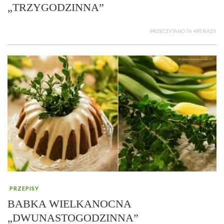
„TRZYGODZINNA”
PRZECZYTANO 76 495 RAZY
PRZEPISY
BABKA WIELKANOCNA
„DWUNASTOGODZINNA”