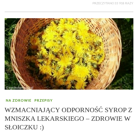
PRZECZYTANO 33 918 RAZY
NA ZDROWIE
PRZEPISY
WZMACNIAJĄCY ODPORNOŚĆ SYROP Z
MNISZKA LEKARSKIEGO – ZDROWIE W
SŁOICZKU :)