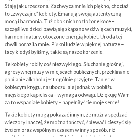
Staję jak urzeczona. Zachwyca mnie ich piękno, chociaż
to „zwyczajne” kobiety. Emanują swoją autentyczną
mocą i harmonią. Tuż obok nich rozłożone koce –
szczęśliwe dzieci bawią się skąpane w dźwiękach muzyki,
harmonii natury, otoczone energią kobiet. Uroda tej
chwili poraziła mnie. Piękni ludzie w pięknej naturze –
tacy kiedyś byliśmy, takie są nasze korzenie.
Te kobiety robiły coś niezwykłego. Słuchanie głośnej,
agresywnej muzy w miejscach publicznych, przeklinanie,
popijanie alkoholu jest ogólnie przyjęte. Taniec w
kobiecym kręgu, na uboczu, ale jednak w pobliżu
miejskiego kąpieliska – wymaga odwagi. Dziękuję Wam
za to wspaniałe kobiety – napełniłyście moje serce!
Takie kobiety mogą pokazać innym, że można spędzać
wieczory inaczej, że można tańczyć, śpiewać i cieszyć się
życiem oraz wspólnym czasem w inny sposób, niż