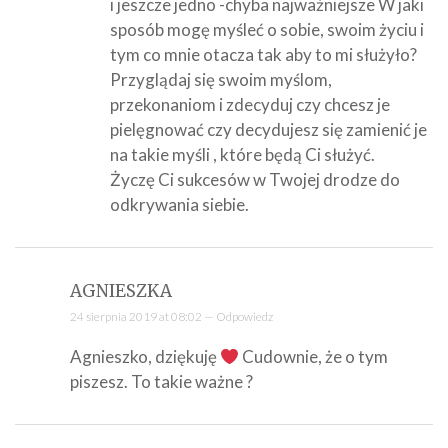
i jeszcze jedno -chyba najważniejsze W jaki
sposób mogę myśleć o sobie, swoim życiu i
tym co mnie otacza tak aby to mi służyło?
Przyglądaj się swoim myślom,
przekonaniom i zdecyduj czy chcesz je
pielęgnować czy decydujesz się zamienić je
na takie myśli , które będą Ci służyć.
Życzę Ci sukcesów w Twojej drodze do
odkrywania siebie.
AGNIESZKA
24 sierpnia 2019 at 08:02 —
Odpowiedz
Agnieszko, dziękuję
Cudownie, że o tym
piszesz. To takie ważne ?