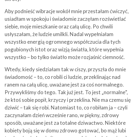
Aby podnieść wibracje wokół mnie przestałam ćwiczyć,
usiadłam w spokoju i świadomie zaczęłam rozświetlać
siebie, moje mieszkanie oraz całą ulicę. Po chwili
usłyszałam, że ludzie umilkli. Nadal wypełniałam
wszystko energią ogromnego współczucia dla tych
pogubionych istot oraz wizją światła, które wypełnia
wszystko – bo tylko światło może rozjaśnić ciemność.
Wtedy, kiedy siedziałam tak w ciszy, przyszła do mnie
świadomość – to, co robili ci ludzie, przeklinając nad
ranem na całą ulicę, uważane jest za coś normalnego.
Przywykliśmy do tego. Tak już jest. To jest „normalne”,
że ktoś sobie popił, krzyczy i przeklina. Nie ma czemu się
dziwić – tak się robi. Natomiast to, co robiłam ja – czyli
zaczynałam dzień wcześnie rano, w piękny, zdrowy
sposób, uważane jest za totalne dziwactwo. Niektóre
kobiety boją się w domu zdrowo gotować, bo mąż lubi