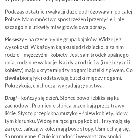
Podczas ostatnich wakacji dużo podróżowałam po całej
Polsce. Mam mnóstwo spostrzeżeń i przemyśleń, ale
szczególnie utkwiły mi w głowie dwa obrazy.
Pierwszy
– na rzece płynie grupa kajaków. Widzę je z
wysokości. W każdym kajaku siedzi dziecko, a za nim
rodzic – mężczyźni i kobiety. Jest sam środek upalnego
dnia, rodzinne wakacje. Każdy z rodziców (i mężczyźni i
kobiety) mają ukryte między nogami butelki z piwem. Co
chwila biorą łyk i odstawiają butelki między nogami.
Pokrzykują, chichoczą, wygadują głupstwa.
Drugi
– kończy się dzień. Słońce powoli zbliża się ku
zachodowi. Promienie słońca przenikają przez trawy i
liście. Słyszę przepiękną muzykę – śpiew kobiety. Idę w
tym kierunku. Widzę na łące grupę kobiet. Trzymają się
za ręce, tańczą w kole, mają bose stopy. Uśmiechają się.
Są promienne. Czuję ich radość i wewnętrzny spokój.