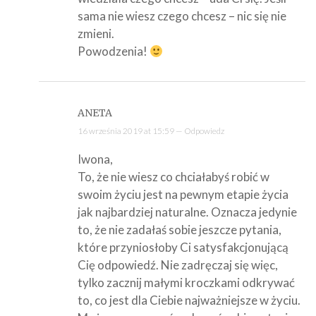
sama nie wiesz czego chcesz – nic się nie
zmieni.
Powodzenia!
ANETA
16 września 2019 at 15:59 —
Odpowiedz
Iwona,
To, że nie wiesz co chciałabyś robić w
swoim życiu jest na pewnym etapie życia
jak najbardziej naturalne. Oznacza jedynie
to, że nie zadałaś sobie jeszcze pytania,
które przyniosłoby Ci satysfakcjonującą
Cię odpowiedź. Nie zadręczaj się więc,
tylko zacznij małymi kroczkami odkrywać
to, co jest dla Ciebie najważniejsze w życiu.