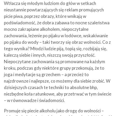
Wtłacza się młodym ludziom do głów w setkach
nieustannie powtarzających się reklam promujących
picie piwa, poprzez obrazy, które wnikają w
podświadomość, że dobra zabawa to nocne szaleństwa
mocno zakrapiane alkoholem, niepoczytalne
zachowania, leżenie po pijaku w lodówce, wskakiwanie
po pijaku do wody – taki tworzy się obraz wolności. Co z
tego wynika? Młodzi ludzie piją, topią się, rozbijają się,
kaleczą siebie i innych, niszczą swoją przyszłość.
Niepoczytane zachowania są promowane na każdym
kroku, podczas gdy niektóre grupy przekonują, że to
joga i medytacje są grzechem – a przecież to
najzdrowsze i najlepsze, co możemy dla siebie zrobić. W
dzisiejszych czasach te techniki to absolutne bhp,
niezbędne koła ratunkowe, aby przetrwać w tym świecie
– w równowadze i świadomości.
Promuje się piecie alkoholu jako drogę do wolności –