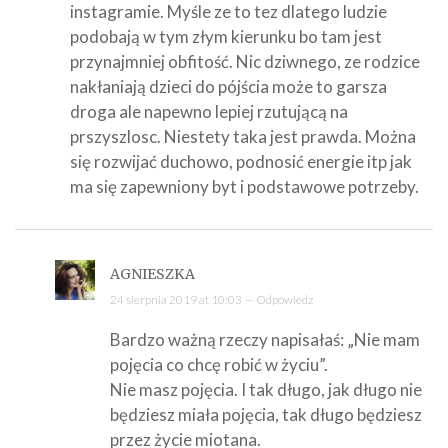
instagramie. Myśle ze to tez dlatego ludzie
podobają w tym złym kierunku bo tam jest
przynajmniej obfitość. Nic dziwnego, ze rodzice
nakłaniają dzieci do pójścia może to garsza
droga ale napewno lepiej rzutującą na
prszyszlosc. Niestety taka jest prawda. Można
się rozwijać duchowo, podnosić energie itp jak
ma się zapewniony byt i podstawowe potrzeby.
AGNIESZKA
24 sierpnia 2019 at 10:03 —
Odpowiedz
Bardzo ważną rzeczy napisałaś: „Nie mam
pojęcia co chcę robić w życiu”.
Nie masz pojęcia. I tak długo, jak długo nie
będziesz miała pojęcia, tak długo będziesz
przez życie miotana.