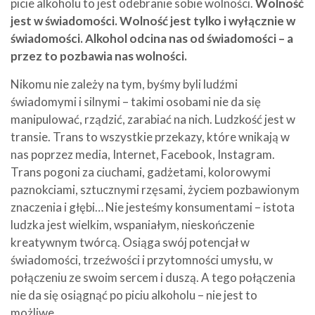
picie alkoholu to jest odebranie sobie wolności.
Wolność
jest w świadomości.
Wolność jest tylko i wyłącznie w
świadomości. Alkohol odcina nas od świadomości – a
przez to pozbawia nas wolności.
Nikomu nie zależy na tym, byśmy byli ludźmi
świadomymi i silnymi – takimi osobami nie da się
manipulować, rządzić, zarabiać na nich. Ludzkość jest w
transie. Trans to wszystkie przekazy, które wnikają w
nas poprzez media, Internet, Facebook, Instagram.
Trans pogoni za ciuchami, gadżetami, kolorowymi
paznokciami, sztucznymi rzęsami, życiem pozbawionym
znaczenia i głębi… Nie jesteśmy konsumentami – istota
ludzka jest wielkim, wspaniałym, nieskończenie
kreatywnym twórcą. Osiąga swój potencjał w
świadomości, trzeźwości i przytomności umysłu, w
połączeniu ze swoim sercem i duszą. A tego połączenia
nie da się osiągnąć po piciu alkoholu – nie jest to
możliwe.