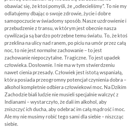
obawiać się, że ktoś pomyśli, że „odlecieliśmy”. To nie my
odlatujemy dbając o swoje zdrowie, życie i dobre
samopoczucie w świadomy sposób. Nasze uzdrowienie i
przebudzenie z transu, w którym jest obecnie nasza
cywilizacja są bardzo potrzebne temu światu. To, że ktoś
przeklina na ulicy nad ranem, po piciu na umór przez całą
noc, to nie jest
normalne
zachowanie – to jest
zachowanie niepoczytalne. Tragiczne. To jest upadek
człowieka. Dosłownie. I nie ma w tym stwierdzeniu
nawet cienia przesady. Człowiek jest istotą wspaniałą,
która posiada przeogromny potencjał czynienia dobra –
alkohol kompletnie odbiera człowiekowi moc. Na Dzikim
Zachodzie biali ludzie nie musieli specjalnie walczyć z
Indianami – wystarczyło, że dali im alkohol, aby
zniszczyć ich ducha, aby odebrać im całą mądrość i moc.
Ale my nie musimy robić tego sami dla siebie – niszcząc
siebie.