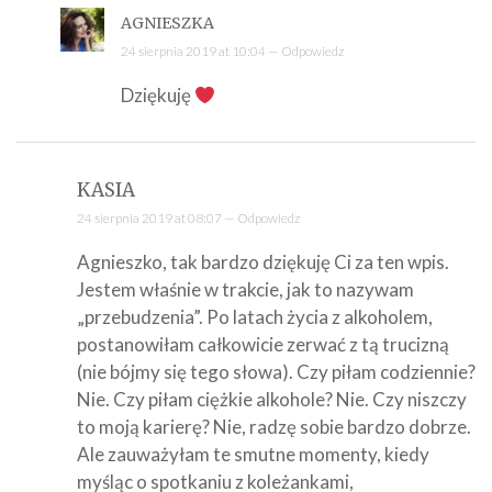
AGNIESZKA
24 sierpnia 2019 at 10:04 —
Odpowiedz
Dziękuję
KASIA
24 sierpnia 2019 at 08:07 —
Odpowiedz
Agnieszko, tak bardzo dziękuję Ci za ten wpis.
Jestem właśnie w trakcie, jak to nazywam
„przebudzenia”. Po latach życia z alkoholem,
postanowiłam całkowicie zerwać z tą trucizną
(nie bójmy się tego słowa). Czy piłam codziennie?
Nie. Czy piłam ciężkie alkohole? Nie. Czy niszczy
to moją karierę? Nie, radzę sobie bardzo dobrze.
Ale zauważyłam te smutne momenty, kiedy
myśląc o spotkaniu z koleżankami,