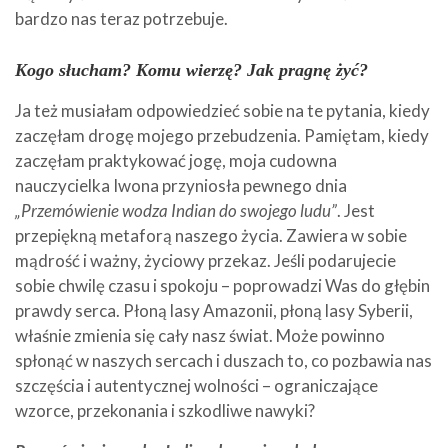
bardzo nas teraz potrzebuje.
Kogo słucham? Komu wierzę? Jak pragnę żyć?
Ja też musiałam odpowiedzieć sobie na te pytania, kiedy
zaczęłam drogę mojego przebudzenia. Pamiętam, kiedy
zaczęłam praktykować jogę, moja cudowna
nauczycielka Iwona przyniosła pewnego dnia
„Przemówienie wodza Indian do swojego ludu”
. Jest
przepiękną metaforą naszego życia. Zawiera w sobie
mądrość i ważny, życiowy przekaz. Jeśli podarujecie
sobie chwilę czasu i spokoju – poprowadzi Was do głębin
prawdy serca. Płoną lasy Amazonii, płoną lasy Syberii,
właśnie zmienia się cały nasz świat. Może powinno
spłonąć w naszych sercach i duszach to, co pozbawia nas
szczęścia i autentycznej wolności – ograniczające
wzorce, przekonania i szkodliwe nawyki?