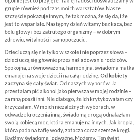
ogólnie jest to przyjęte. Takiej radości doświadczamy w
grupie również podczas moich warsztatów. Nasze
szczęście pokazuje innym, że tak można, że się da, i że
jest to wspaniałe. Następny dzień witamy bez kaca, bez
bólu głowy i bez zatrutego organizmy – w dobrym
zdrowiu, witalności i samopoczuciu.
Dzieci uczą się nie tylko w szkole i nie poprzez słowa –
dzieci uczą się głownie przez naśladowanie rodziców.
Spokojna, zrównoważona, harmonijna, świadoma matka
emanuje na swoje dzieci i na całą rodzinę.
Od kobiety
zaczyna się cały świat.
Od naszych wyborów. Ja
przestałam pić alkohol jako pierwsza w mojej rodzinie –
za mną poszli inni. Nie dlatego, że ich krytykowałam czy
krzyczałam. W moich niezależnych wyborach, w
odwadze kroczenia inną, świadomą drogą odnalazłam
swoją kobiecą moc, która emanuje na innych. Jak kropla,
która pada na taflę wody, zatacza coraz szersze kręgi.
Bądźmy świadome i odważne. Możemy. Ten świat