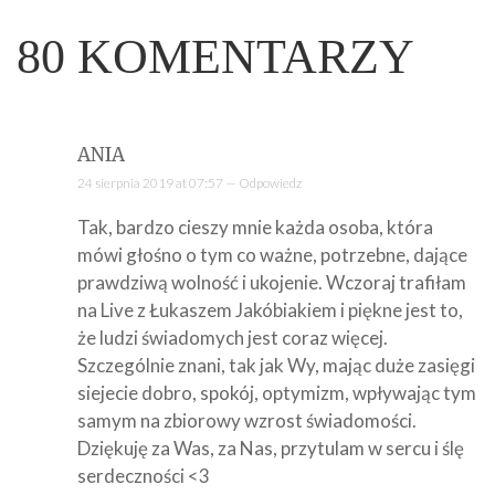
80
KOMENTARZY
ANIA
24 sierpnia 2019 at 07:57 —
Odpowiedz
Tak, bardzo cieszy mnie każda osoba, która
mówi głośno o tym co ważne, potrzebne, dające
prawdziwą wolność i ukojenie. Wczoraj trafiłam
na Live z Łukaszem Jakóbiakiem i piękne jest to,
że ludzi świadomych jest coraz więcej.
Szczególnie znani, tak jak Wy, mając duże zasięgi
siejecie dobro, spokój, optymizm, wpływając tym
samym na zbiorowy wzrost świadomości.
Dziękuję za Was, za Nas, przytulam w sercu i ślę
serdeczności <3