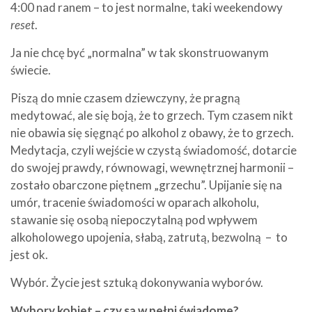
4:00 nad ranem – to jest normalne, taki weekendowy
reset
.
Ja nie chcę być „normalna” w tak skonstruowanym
świecie.
Piszą do mnie czasem dziewczyny, że pragną
medytować, ale się boją, że to grzech. Tym czasem nikt
nie obawia się sięgnąć po alkohol z obawy, że to grzech.
Medytacja, czyli wejście w czystą świadomość, dotarcie
do swojej prawdy, równowagi, wewnętrznej harmonii –
zostało obarczone piętnem „grzechu”. Upijanie się na
umór, tracenie świadomości w oparach alkoholu,
stawanie się osobą niepoczytalną pod wpływem
alkoholowego upojenia, słabą, zatrutą, bezwolną – to
jest ok.
Wybór. Życie jest sztuką dokonywania wyborów.
Wybory kobiet – czy są w pełni świadome?