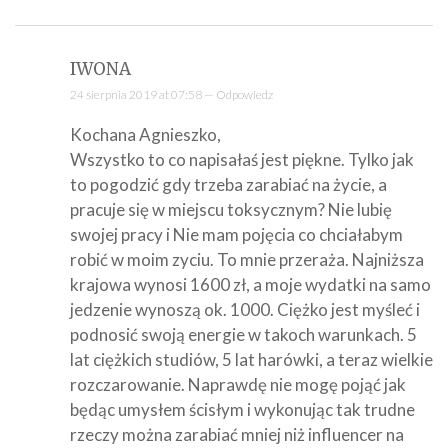
IWONA
24 sierpnia 2019 at 07:58 —
Odpowiedz
Kochana Agnieszko,
Wszystko to co napisałaś jest piękne. Tylko jak
to pogodzić gdy trzeba zarabiać na życie, a
pracuje się w miejscu toksycznym? Nie lubię
swojej pracy i Nie mam pojęcia co chciałabym
robić w moim zyciu. To mnie przeraża. Najniższa
krajowa wynosi 1600 zł, a moje wydatki na samo
jedzenie wynoszą ok. 1000. Ciężko jest myśleć i
podnosić swoją energie w takoch warunkach. 5
lat ciężkich studiów, 5 lat harówki, a teraz wielkie
rozczarowanie. Naprawdę nie mogę pojąć jak
będąc umysłem ścisłym i wykonując tak trudne
rzeczy można zarabiać mniej niż influencer na