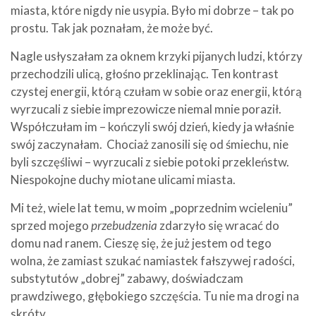
miasta, które nigdy nie usypia. Było mi dobrze – tak po
prostu. Tak jak poznałam, że może być.
Nagle usłyszałam za oknem krzyki pijanych ludzi, którzy
przechodzili ulicą, głośno przeklinając. Ten kontrast
czystej energii, którą czułam w sobie oraz energii, którą
wyrzucali z siebie imprezowicze niemal mnie poraził.
Współczułam im – kończyli swój dzień, kiedy ja właśnie
swój zaczynałam. Chociaż zanosili się od śmiechu, nie
byli szczęśliwi – wyrzucali z siebie potoki przekleństw.
Niespokojne duchy miotane ulicami miasta.
Mi też, wiele lat temu, w moim „poprzednim wcieleniu”
sprzed mojego
przebudzenia
zdarzyło się wracać do
domu nad ranem. Cieszę się, że już jestem od tego
wolna, że zamiast szukać namiastek fałszywej radości,
substytutów „dobrej” zabawy, doświadczam
prawdziwego, głębokiego szczęścia. Tu nie ma drogi na
skróty.