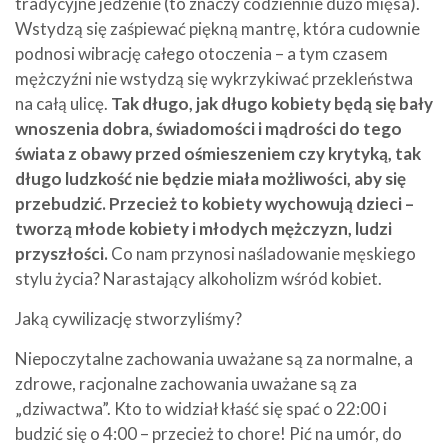
tradycyjne jedzenie (to znaczy codziennie dużo mięsa).
Wstydzą się zaśpiewać piękną mantrę, która cudownie
podnosi wibrację całego otoczenia – a tym czasem
mężczyźni nie wstydzą się wykrzykiwać przekleństwa
na całą ulicę.
Tak długo, jak długo kobiety będą się bały
wnoszenia dobra, świadomości i mądrości do tego
świata z obawy przed ośmieszeniem czy krytyką, tak
długo ludzkość nie będzie miała możliwości, aby się
przebudzić. Przecież to kobiety wychowują dzieci –
tworzą młode kobiety i młodych mężczyzn, ludzi
przyszłości.
Co nam przynosi naśladowanie męskiego
stylu życia? Narastający alkoholizm wśród kobiet.
Jaką cywilizację stworzyliśmy?
Niepoczytalne zachowania uważane są za normalne, a
zdrowe, racjonalne zachowania uważane są za
„dziwactwa”. Kto to widział kłaść się spać o 22:00 i
budzić się o 4:00 – przecież to chore! Pić na umór, do