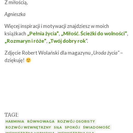
Z miłością,
Agnieszka
Więcej inspiracji i motywacji znajdziesz w moich
książkach
„Pełnia życia”
,
„Miłość. Ścieżki do wolności”
,
„Rozmaryn i róże”
,
„Twój dobry rok
”.
Zdjęcie Robert Wolański dla magazynu
„Uroda życia”
–
dziękuję!
TAGI:
HARMINIA
RÓWNOWAGA
ROZWÓJ OSOBISTY
ROZWÓJ WEWNĘTRZNY
SIŁA
SPOKÓJ
ŚWIADOMOŚĆ