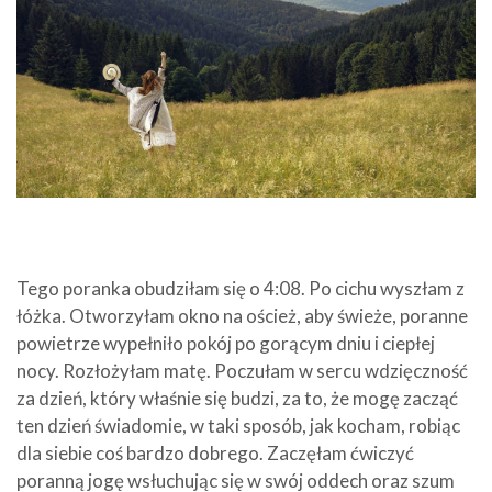
Tego poranka obudziłam się o 4:08. Po cichu wyszłam z
łóżka. Otworzyłam okno na oścież, aby świeże, poranne
powietrze wypełniło pokój po gorącym dniu i ciepłej
nocy. Rozłożyłam matę. Poczułam w sercu wdzięczność
za dzień, który właśnie się budzi, za to, że mogę zacząć
ten dzień świadomie, w taki sposób, jak kocham, robiąc
dla siebie coś bardzo dobrego. Zaczęłam ćwiczyć
poranną jogę wsłuchując się w swój oddech oraz szum