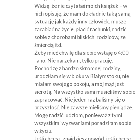
Widzę, że nie czytałaś moich książek – w
nich opisuję, że mam dokładnie taką samą
sytuację jak każdy inny człowiek, muszę
zarabiać na życie, płacić rachunki, radzić
sobie z chorobami bliskich, rodziców, ze
śmiercią itd.
Żeby mieć chwilę dla siebie wstaję o 4:00
rano. Nie narzekam, tylko pracuję.
Pochodzę z bardzo skromnej rodziny,
urodziłam się w bloku w Białymstoku, nie
miałam swojego pokoju, a mój mąż jest
sierotą. Na wszystko sami musieliśmy sobie
zapracować. Nie jeden raz baliśmy się o
przyszłość. Nie zawsze mieliśmy pieniądze.
Mogę radzić ludziom, ponieważ z tymi
wszystkimi wyzwaniami poradziłam sobie
w życiu.
Jeśli chcesz, znajdziesz powód, jeśli chcesz,