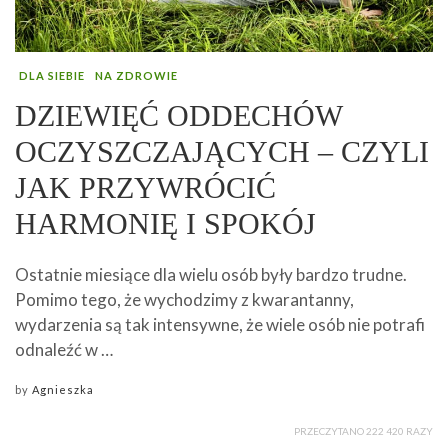
DLA SIEBIE
NA ZDROWIE
DZIEWIĘĆ ODDECHÓW
OCZYSZCZAJĄCYCH – CZYLI
JAK PRZYWRÓCIĆ
HARMONIĘ I SPOKÓJ
Ostatnie miesiące dla wielu osób były bardzo trudne.
Pomimo tego, że wychodzimy z kwarantanny,
wydarzenia są tak intensywne, że wiele osób nie potrafi
odnaleźć w …
by
Agnieszka
PRZECZYTANO 222 420 RAZY