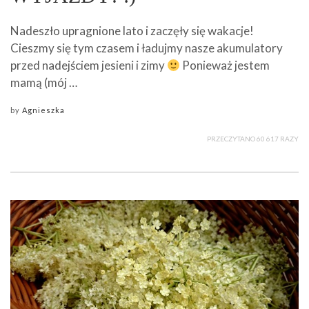
Nadeszło upragnione lato i zaczęły się wakacje!
Cieszmy się tym czasem i ładujmy nasze akumulatory
przed nadejściem jesieni i zimy
Ponieważ jestem
mamą (mój …
by
Agnieszka
PRZECZYTANO 60 617 RAZY