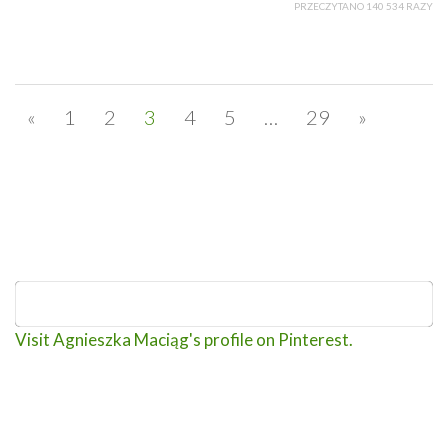
PRZECZYTANO 140 534 RAZY
«
1
2
3
4
5
…
29
»
Visit Agnieszka Maciąg's profile on Pinterest.