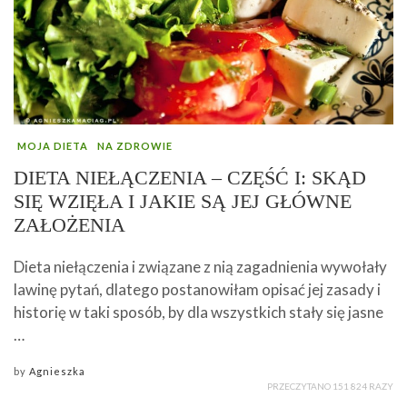
MOJA DIETA
NA ZDROWIE
DIETA NIEŁĄCZENIA – CZĘŚĆ I: SKĄD
SIĘ WZIĘŁA I JAKIE SĄ JEJ GŁÓWNE
ZAŁOŻENIA
Dieta niełączenia i związane z nią zagadnienia wywołały
lawinę pytań, dlatego postanowiłam opisać jej zasady i
historię w taki sposób, by dla wszystkich stały się jasne
…
by
Agnieszka
PRZECZYTANO 151 824 RAZY