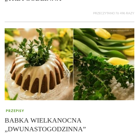
PRZECZYTANO 76 496 RAZY
PRZEPISY
BABKA WIELKANOCNA
„DWUNASTOGODZINNA”