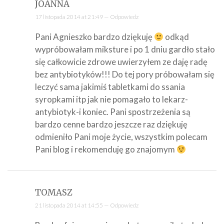
JOANNA
17 listopada 2014 at 21:49 —
Odpowiedz
Pani Agnieszko bardzo dziękuję
odkąd
wypróbowałam miksture i po 1 dniu gardło stało
się całkowicie zdrowe uwierzyłem ze daję radę
bez antybiotyków!!! Do tej pory próbowałam się
leczyć sama jakimiś tabletkami do ssania
syropkami itp jak nie pomagało to lekarz-
antybiotyk-i koniec. Pani spostrzeżenia są
bardzo cenne bardzo jeszcze raz dziękuję
odmieniło Pani moje życie, wszystkim polecam
Pani blog i rekomenduję go znajomym
TOMASZ
21 listopada 2014 at 14:55 —
Odpowiedz