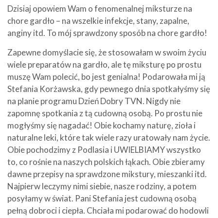
Dzisiaj opowiem Wam o fenomenalnej miksturze na
chore gardło – na wszelkie infekcje, stany, zapalne,
anginy itd. To mój sprawdzony sposób na chore gardło!
Zapewne domyślacie się, że stosowałam w swoim życiu
wiele preparatów na gardło, ale tę miksturę po prostu
muszę Wam polecić, bo jest genialna! Podarowała mi ją
Stefania Korżawska, gdy pewnego dnia spotkałyśmy się
na planie programu Dzień Dobry TVN. Nigdy nie
zapomnę spotkania z tą cudowną osobą. Po prostu nie
mogłyśmy się nagadać! Obie kochamy naturę, zioła i
naturalne leki, które tak wiele razy uratowały nam życie.
Obie pochodzimy z Podlasia i UWIELBIAMY wszystko
to, co rośnie na naszych polskich łąkach. Obie zbieramy
dawne przepisy na sprawdzone mikstury, mieszanki itd.
Najpierw leczymy nimi siebie, nasze rodziny, a potem
posyłamy w świat. Pani Stefania jest cudowną osobą
pełną dobroci i ciepła. Chciała mi podarować do hodowli