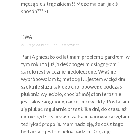
męczą sie z trądzikiem !! Może ma pani jakiś
sposób???:-)
EWA
22 lutego 2015 at 20:55 —
Odpowiedz
Pani Agnieszko od lat mam problem z gardłem, w
tym roku to już jakieś apogeum osiągnęłam i
gardło jest wiecznie niedoleczone. Właśnie
wypróbowałam tą metodę i … jestem w ciężkim
szoku ile śluzu takiego chorobowego podczas
płukania wyleciało, chociaż mój stan teraz nie
jest jakiś zaogniony, raczej przewlekły. Postaram
się płukać regularnie przez kilka dni, do czasu aż
nic nie będzie ściekało, za Pani namowa zaczęłam
też łykać propolis. Mam nadzieję, że coś z tego
będzie, ale jestem pełna nadziei.Dziękuję i