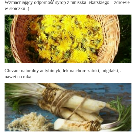
Wzmacniający odporność syrop z mniszka lekarskiego – zdrowie
w słoiczku :)
Chrzan: naturalny antybiotyk, lek na chore zatoki, migdałki, a
nawet na raka