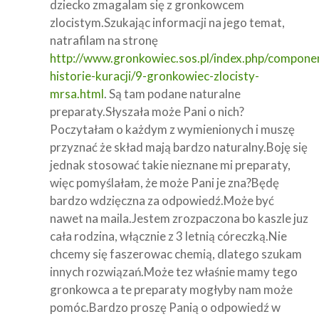
dziecko zmagalam się z gronkowcem
zlocistym.Szukając informacji na jego temat,
natrafilam na stronę
http://www.gronkowiec.sos.pl/index.php/componen
historie-kuracji/9-gronkowiec-zlocisty-
mrsa.html
. Są tam podane naturalne
preparaty.Słyszała może Pani o nich?
Poczytałam o każdym z wymienionych i muszę
przyznać że skład mają bardzo naturalny.Boję się
jednak stosować takie nieznane mi preparaty,
więc pomyślałam, że może Pani je zna?Będę
bardzo wdzięczna za odpowiedź.Może być
nawet na maila.Jestem zrozpaczona bo kaszle juz
cała rodzina, włącznie z 3 letnią córeczką.Nie
chcemy się faszerowac chemią, dlatego szukam
innych rozwiązań.Może tez właśnie mamy tego
gronkowca a te preparaty mogłyby nam może
pomóc.Bardzo proszę Panią o odpowiedź w