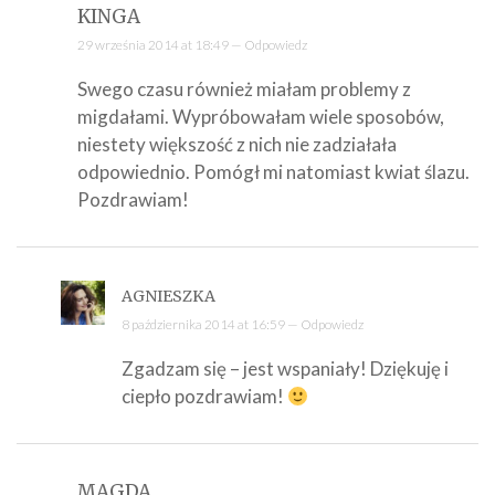
KINGA
29 września 2014 at 18:49 —
Odpowiedz
Swego czasu również miałam problemy z
migdałami. Wypróbowałam wiele sposobów,
niestety większość z nich nie zadziałała
odpowiednio. Pomógł mi natomiast kwiat ślazu.
Pozdrawiam!
AGNIESZKA
8 października 2014 at 16:59 —
Odpowiedz
Zgadzam się – jest wspaniały! Dziękuję i
ciepło pozdrawiam!
MAGDA