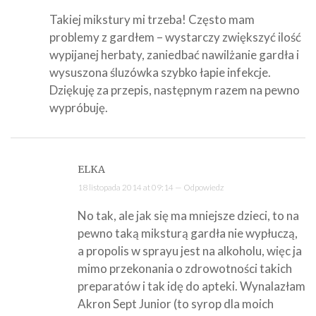
Takiej mikstury mi trzeba! Często mam
problemy z gardłem – wystarczy zwiększyć ilość
wypijanej herbaty, zaniedbać nawilżanie gardła i
wysuszona śluzówka szybko łapie infekcje.
Dziękuję za przepis, następnym razem na pewno
wypróbuję.
ELKA
18 listopada 2014 at 09:14 —
Odpowiedz
No tak, ale jak się ma mniejsze dzieci, to na
pewno taką miksturą gardła nie wypłuczą,
a propolis w sprayu jest na alkoholu, więc ja
mimo przekonania o zdrowotności takich
preparatów i tak idę do apteki. Wynalazłam
Akron Sept Junior (to syrop dla moich