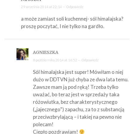
29 września 2014 at 22:14 —
Odpowiedz
a może zamiast soli kuchennej- sól himalajska?
proszę poczytać, I nie tylko na gardło.
AGNIESZKA
8 października 2014 at 16:52 —
Odpowiedz
Sól himalajska jest super! Mówiłam o niej
dużo w DDTVN już chyba ze dwa lata temu.
Zawsze mam ją pod ręką! Trzeba tylko
uważać, bo teraz jest w sprzedaży taka
różowiutka, bez charakterystycznego
(„jajecznego”) zapachu, za to z substancją
przeciwzbrylającą – i takiej na pewno nie
polecam!
Ciepło pozdrawiam!