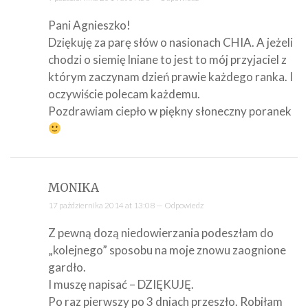
Pani Agnieszko!
Dziękuję za parę słów o nasionach CHIA. A jeżeli
chodzi o siemię lniane to jest to mój przyjaciel z
którym zaczynam dzień prawie każdego ranka. I
oczywiście polecam każdemu.
Pozdrawiam ciepło w piękny słoneczny poranek
MONIKA
17 października 2014 at 13:08 —
Odpowiedz
Z pewną dozą niedowierzania podeszłam do
„kolejnego” sposobu na moje znowu zaognione
gardło.
I muszę napisać – DZIĘKUJĘ.
Po raz pierwszy po 3 dniach przeszło. Robiłam