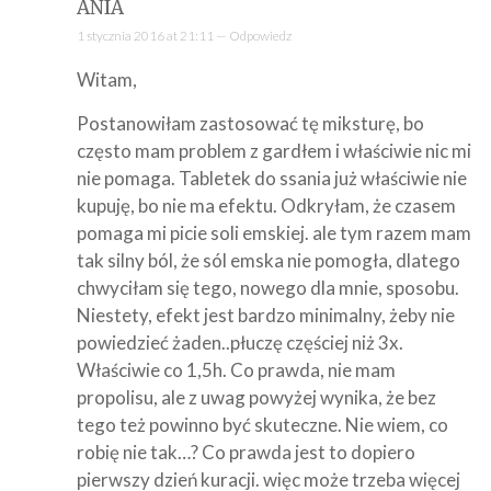
ANIA
1 stycznia 2016 at 21:11 —
Odpowiedz
Witam,
Postanowiłam zastosować tę miksturę, bo
często mam problem z gardłem i właściwie nic mi
nie pomaga. Tabletek do ssania już właściwie nie
kupuję, bo nie ma efektu. Odkryłam, że czasem
pomaga mi picie soli emskiej. ale tym razem mam
tak silny ból, że sól emska nie pomogła, dlatego
chwyciłam się tego, nowego dla mnie, sposobu.
Niestety, efekt jest bardzo minimalny, żeby nie
powiedzieć żaden..płuczę częściej niż 3x.
Właściwie co 1,5h. Co prawda, nie mam
propolisu, ale z uwag powyżej wynika, że bez
tego też powinno być skuteczne. Nie wiem, co
robię nie tak…? Co prawda jest to dopiero
pierwszy dzień kuracji. więc może trzeba więcej