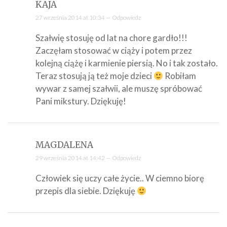
KAJA
27 września 2014 at 10:34 —
Odpowiedz
Szałwię stosuję od lat na chore gardło!!!
Zaczęłam stosować w ciąży i potem przez
kolejną ciążę i karmienie piersią. No i tak zostało.
Teraz stosują ją też moje dzieci
Robiłam
wywar z samej szałwii, ale muszę spróbować
Pani mikstury. Dziękuję!
MAGDALENA
29 września 2014 at 14:42 —
Odpowiedz
Człowiek się uczy całe życie.. W ciemno biorę
przepis dla siebie. Dziękuję