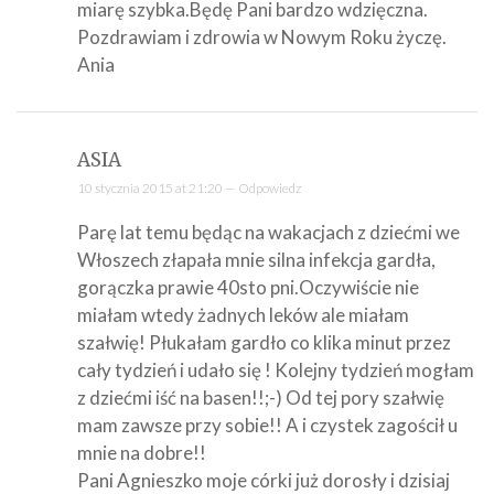
miarę szybka.Będę Pani bardzo wdzięczna.
Pozdrawiam i zdrowia w Nowym Roku życzę.
Ania
ASIA
10 stycznia 2015 at 21:20 —
Odpowiedz
Parę lat temu będąc na wakacjach z dziećmi we
Włoszech złapała mnie silna infekcja gardła,
gorączka prawie 40sto pni.Oczywiście nie
miałam wtedy żadnych leków ale miałam
szałwię! Płukałam gardło co klika minut przez
cały tydzień i udało się ! Kolejny tydzień mogłam
z dziećmi iść na basen!!;-) Od tej pory szałwię
mam zawsze przy sobie!! A i czystek zagościł u
mnie na dobre!!
Pani Agnieszko moje córki już dorosły i dzisiaj