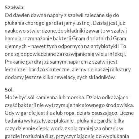
Szałwia:
Od dawien dawna napary z szałwii zalecane się do
płukania chorego gardła i jamy ustnej. Dzisiaj jest już
naukowo stwierdzone, że składniki zawarte w szałwii
hamują rozmnażanie bakterii Gram dodatnich i Gram
ujemnych – nawet tych odpornych na antybiotyki! To
one są odpowiedziane za rozwijanie się wielu infekcji.
Płukanie gardła już samym naparem z szałwii jest
lecznicze i bardzo skuteczne, ale my do naszej mikstury
dodamy jeszcze kilka rewelacyjnych składników.
Sól:
Może być sól kamienna lub morska. Działa odkażająco i
część bakterii nie wytrzymuje tak słownego środowiska.
Gdy w gardle jest śluz lub ropa, działa osuszająco. Liczne
badania wykazały, że płukanie . płukanie gardła kilka
razy dziennie ciepłą wodą z solą zmniejsza obrzęk w
gardle i rozluźnia śluz, przyczyniając się do wypłukania