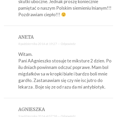
skutki uboczne. Jednak proszę koniecznie
pamiętać o naszym Polskim siemieniu lnianym!!!
Pozdrawiam ciepło!!!
ANETA
8 października 2014 at 19:27 —
Odpowiedz
Witam.
Pani AAgnieszko stosuje te miksture 2 dzien. Po
ilu dniach powinnam odczuć poprawe. Mam bol
migdałków sa w kropki białe i bardzo boli mnie
gardło. Zastanawiam się czy nie isc jutro do
lekarza . Boje się ze od razu da mi antybiotyk.
AGNIESZKA
9 października 2014 at 07:58 —
Odpowiedz