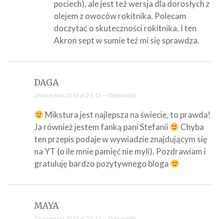
pociech), ale jest też wersja dla dorosłych z
olejem z owoców rokitnika. Polecam
doczytać o skuteczności rokitnika. I ten
Akron sept w sumie też mi się sprawdza.
DAGA
26 września 2014 at 21:15 —
Odpowiedz
Mikstura jest najlepsza na świecie, to prawda!
Ja również jestem fanką pani Stefanii
Chyba
ten przepis podaje w wywiadzie znajdującym się
na YT (o ile mnie pamięć nie myli). Pozdrawiam i
gratuluję bardzo pozytywnego bloga
MAYA
26 września 2014 at 22:12 —
Odpowiedz