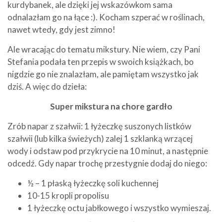
kurdybanek, ale dzięki jej wskazówkom sama
odnalazłam go na łące :). Kocham szperać w roślinach,
nawet wtedy, gdy jest zimno!
Ale wracając do tematu mikstury. Nie wiem, czy Pani
Stefania podała ten przepis w swoich książkach, bo
nigdzie go nie znalazłam, ale pamiętam wszystko jak
dziś. A więc do dzieła:
Super mikstura na chore gardło
Zrób napar z szałwii: 1 łyżeczkę suszonych listków
szałwii (lub kilka świeżych) zalej 1 szklanką wrzącej
wody i odstaw pod przykrycie na 10 minut, a następnie
odcedź. Gdy napar trochę przestygnie dodaj do niego:
½ – 1 płaską łyżeczkę soli kuchennej
10-15 kropli propolisu
1 łyżeczkę octu jabłkowego i wszystko wymieszaj.