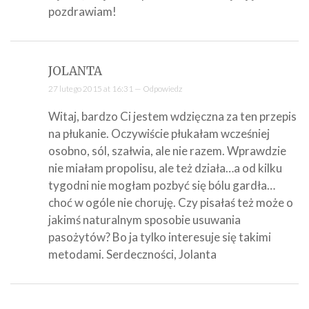
pozdrawiam!
JOLANTA
27 lutego 2015 at 16:31 —
Odpowiedz
Witaj, bardzo Ci jestem wdzięczna za ten przepis
na płukanie. Oczywiście płukałam wcześniej
osobno, sól, szałwia, ale nie razem. Wprawdzie
nie miałam propolisu, ale też działa…a od kilku
tygodni nie mogłam pozbyć się bólu gardła…
choć w ogóle nie choruję. Czy pisałaś też może o
jakimś naturalnym sposobie usuwania
pasożytów? Bo ja tylko interesuje się takimi
metodami. Serdeczności, Jolanta