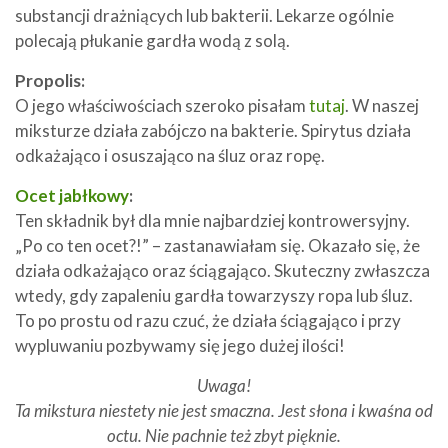
substancji drażniących lub bakterii. Lekarze ogólnie
polecają płukanie gardła wodą z solą.
Propolis:
O jego właściwościach szeroko pisałam
tutaj
. W naszej
miksturze działa zabójczo na bakterie. Spirytus działa
odkażająco i osuszająco na śluz oraz ropę.
Ocet jabłkowy
:
Ten składnik był dla mnie najbardziej kontrowersyjny.
„Po co ten ocet?!” – zastanawiałam się. Okazało się, że
działa odkażająco oraz ściągająco. Skuteczny zwłaszcza
wtedy, gdy zapaleniu gardła towarzyszy ropa lub śluz.
To po prostu od razu czuć, że działa ściągająco i przy
wypluwaniu pozbywamy się jego dużej ilości!
Uwaga!
Ta mikstura niestety nie jest smaczna. Jest słona i kwaśna od
octu. Nie pachnie też zbyt pięknie.