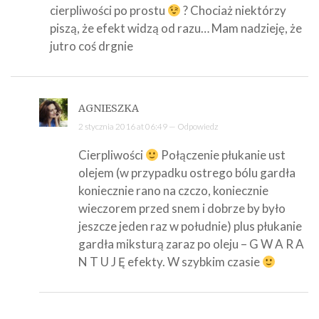
cierpliwości po prostu
? Chociaż niektórzy
piszą, że efekt widzą od razu… Mam nadzieję, że
jutro coś drgnie
AGNIESZKA
2 stycznia 2016 at 06:49 —
Odpowiedz
Cierpliwości
Połączenie płukanie ust
olejem (w przypadku ostrego bólu gardła
koniecznie rano na czczo, koniecznie
wieczorem przed snem i dobrze by było
jeszcze jeden raz w południe) plus płukanie
gardła miksturą zaraz po oleju – G W A R A
N T U J Ę efekty. W szybkim czasie