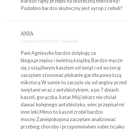
Bardzo fajny przepis na skuteczną miksturkę!
Podobno bardzo skuteczny jest syrop z cebuli?
ANIA
2 stycznia 2015 at 13:09 —
Odpowiedz
Pani Agnieszko bardzo dziękuję za
bloga,przepisy i świetną książkę.Bardzo męcze
się z uciążliwym kaszlem od świąt i od wczoraj
zaczęłam stosować płukanie gardła powyższą
miksturą.W sumie to zaczęło się od anginy przed
świętami wraz z antybiotykiem, a po 7 dniach
kaszel, gorączka, katar.Mój lekarz nie chciał
dawać kolejnego antybiotyku, wiec przepisał mi
inne leki.Mimo to kaszel zrobił bardzo
mocny.Zaniepokojona zaczęłam analizować
przebieg choroby i przypomniałam sobie że jako