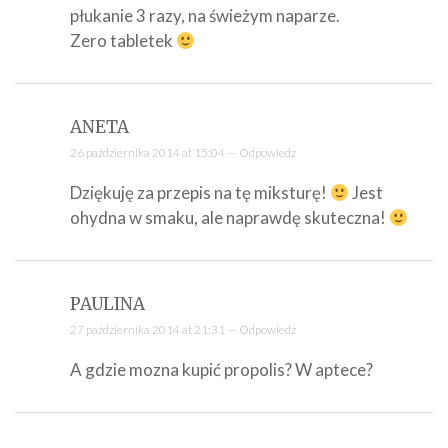
płukanie 3 razy, na świeżym naparze.
Zero tabletek
ANETA
26 października 2014 at 15:04 —
Odpowiedz
Dziękuję za przepis na tę miksturę!
Jest
ohydna w smaku, ale naprawdę skuteczna!
PAULINA
27 października 2014 at 21:31 —
Odpowiedz
A gdzie mozna kupić propolis? W aptece?