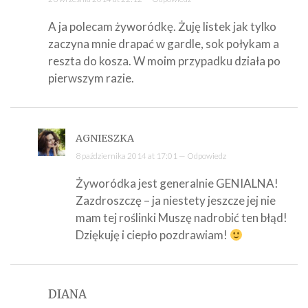
A ja polecam żyworódkę. Żuję listek jak tylko
zaczyna mnie drapać w gardle, sok połykam a
reszta do kosza. W moim przypadku działa po
pierwszym razie.
AGNIESZKA
8 października 2014 at 17:01 —
Odpowiedz
Żyworódka jest generalnie GENIALNA!
Zazdroszczę – ja niestety jeszcze jej nie
mam tej roślinki Muszę nadrobić ten błąd!
Dziękuję i ciepło pozdrawiam!
DIANA