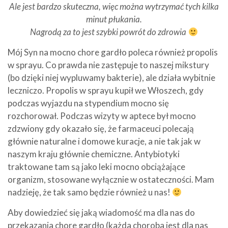
Ale jest bardzo skuteczna, więc można wytrzymać tych kilka
minut płukania.
Nagrodą za to jest szybki powrót do zdrowia
Mój Syn na mocno chore gardło poleca również propolis
w sprayu. Co prawda nie zastępuje to naszej mikstury
(bo dzięki niej wypluwamy bakterie), ale działa wybitnie
leczniczo. Propolis w sprayu kupił we Włoszech, gdy
podczas wyjazdu na stypendium mocno się
rozchorował. Podczas wizyty w aptece był mocno
zdzwiony gdy okazało się, że farmaceuci polecają
głównie naturalne i domowe kuracje, a nie tak jak w
naszym kraju głównie chemiczne. Antybiotyki
traktowane tam są jako leki mocno obciążające
organizm, stosowane wyłącznie w ostateczności. Mam
nadzieję, że tak samo będzie również u nas!
Aby dowiedzieć się jaką wiadomość ma dla nas do
przekazania chore gardło (każda choroba jest dla nas