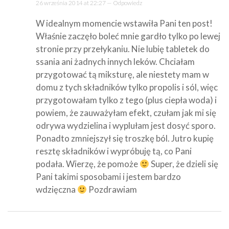
26 września 2014 at 22:27 —
Odpowiedz
W idealnym momencie wstawiła Pani ten post!
Właśnie zaczęło boleć mnie gardło tylko po lewej
stronie przy przełykaniu. Nie lubię tabletek do
ssania ani żadnych innych leków. Chciałam
przygotować tą miksturę, ale niestety mam w
domu z tych składników tylko propolis i sól, więc
przygotowałam tylko z tego (plus ciepła woda) i
powiem, że zauważyłam efekt, czułam jak mi się
odrywa wydzielina i wyplułam jest dosyć sporo.
Ponadto zmniejszył się troszkę ból. Jutro kupię
resztę składników i wypróbuję tą, co Pani
podała. Wierzę, że pomoże
Super, że dzieli się
Pani takimi sposobami i jestem bardzo
wdzięczna
Pozdrawiam