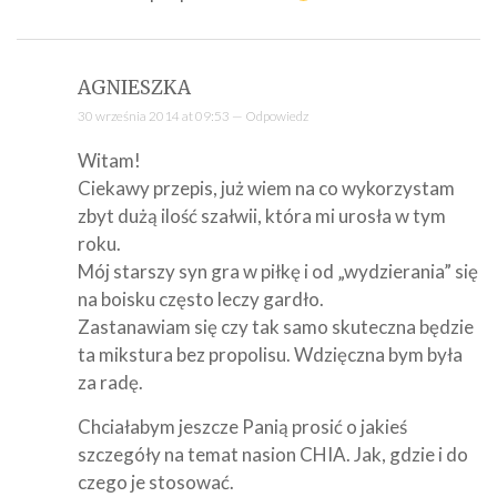
AGNIESZKA
30 września 2014 at 09:53 —
Odpowiedz
Witam!
Ciekawy przepis, już wiem na co wykorzystam
zbyt dużą ilość szałwii, która mi urosła w tym
roku.
Mój starszy syn gra w piłkę i od „wydzierania” się
na boisku często leczy gardło.
Zastanawiam się czy tak samo skuteczna będzie
ta mikstura bez propolisu. Wdzięczna bym była
za radę.
Chciałabym jeszcze Panią prosić o jakieś
szczegóły na temat nasion CHIA. Jak, gdzie i do
czego je stosować.