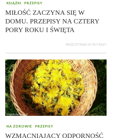
KSIĄŻKI
PRZEPISY
MIŁOŚĆ ZACZYNA SIĘ W
DOMU. PRZEPISY NA CZTERY
PORY ROKU I ŚWIĘTA
PRZECZYTANO 33 917 RAZY
NA ZDROWIE
PRZEPISY
WZMACNIAJĄCY ODPORNOŚĆ