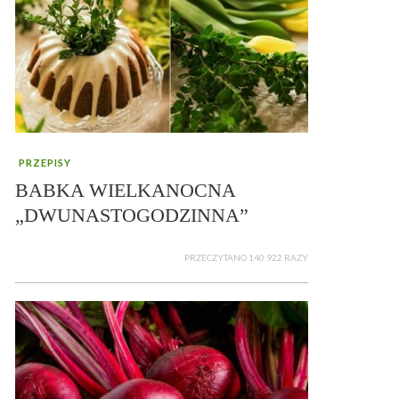
PRZEPISY
BABKA WIELKANOCNA
„DWUNASTOGODZINNA”
PRZECZYTANO 140 922 RAZY