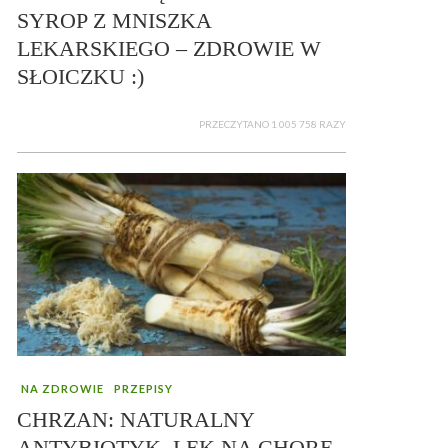
SYROP Z MNISZKA
LEKARSKIEGO – ZDROWIE W
SŁOICZKU :)
PRZECZYTANO 1 005 758 RAZY
NA ZDROWIE
PRZEPISY
CHRZAN: NATURALNY
ANTYBIOTYK, LEK NA CHORE