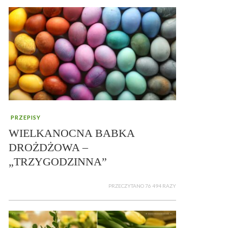
PRZEPISY
WIELKANOCNA BABKA
DROŻDŻOWA –
„TRZYGODZINNA”
PRZECZYTANO 76 494 RAZY