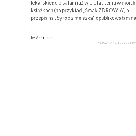
lekarskiego pisałam już wiele lat temu w moich
książkach (na przykład „Smak ZDROWIA”, a
przepis na „Syrop z mniszka” opublikowałam n
…
by
Agnieszka
PRZECZYTANO 1 005 758 R