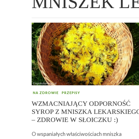
MNISZEK L
WIELKANOCNA BABKA DROŻDŻOWA –
„PRZEMIANA” PODRÓŻ DO SIŁY I
GENIALNY ZAKWAS Z BURAKÓW DOMOW
AFIRMACJE – TWORZENIE DOBREGO
„TRZYGODZINNA”
WOLNOŚCI :)
ROBOTY – WZMACNIA KREW I ODPORNO
ŻYCIA!
NA ZDROWIE
PRZEPISY
WZMACNIAJĄCY ODPORNOŚĆ
SYROP Z MNISZKA LEKARSKIEG
– ZDROWIE W SŁOICZKU :)
O wspaniałych właściwościach mniszka