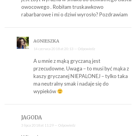
owocowego . Robiłam truskawkowo
rabarbarowe i mi o dziwi wyrosło? Pozdrawiam
AGNIESZKA
14 czerwca 2018 at 20:13 —
Odpowiedz
A u mnie z mąką gryczaną jest
przecudowne. Uwaga – to musi być mąka z
kaszy gryczanej NIEPALONEJ – tylko taka
ma neutralny smak i nadaje się do
wypieków
JAGODA
3 lipca 2018 at 11:29 —
Odpowiedz