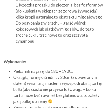
1 łyżeczka proszku do pieczenia, bez fosforanów
(do kupienia w sklepach ze zdrową żywnością)
kilka kropli naturalnego ekstraktu migdałowego
Do posypania z wierzchu – garść wiórek
kokosowych lub płatków migdałów, do tego
trochę cukru trzcinowego oraz szczypta
cynamonu
Wykonanie:
Piekarnik nagrzej do 180 – 190C.
Okrągłą formę o średnicy 23cm (z otwieranym
dołem) wysmaruj masłem i wysyp odrobiną tartej
bułki (aby ciasto nie przywarło) Uwaga – bułka
tarta może być również bezglutenowa, to zależy
jaką bułkę utrzemy
Zmieszaj masło z cukrem na gładką masę.