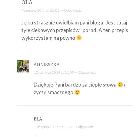
OLA
7 czerwca 2014 at 22:05 —
Odpowiedz
Jejku strasznie uwielbiam pani bloga! Jest tutaj
tyle ciekawych przepisów i porad. A ten przepis
wykorzystam na pewno
AGNIESZKA
12 czerwca 2014 at 21:59 —
Odpowiedz
Dziękuję Pani bardzo za ciepłe słowa
i
życzę smacznego
ELA
1 sierpnia 2017 at 01:06 —
Odpowiedz