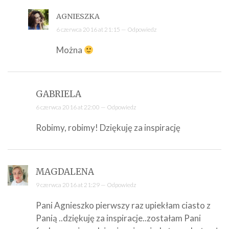
AGNIESZKA
6 czerwca 2016 at 21:15 —
Odpowiedz
Można
GABRIELA
6 czerwca 2016 at 22:00 —
Odpowiedz
Robimy, robimy! Dziękuję za inspirację
MAGDALENA
9 czerwca 2016 at 21:29 —
Odpowiedz
Pani Agnieszko pierwszy raz upiekłam ciasto z
Panią ..dziękuję za inspiracje..zostałam Pani