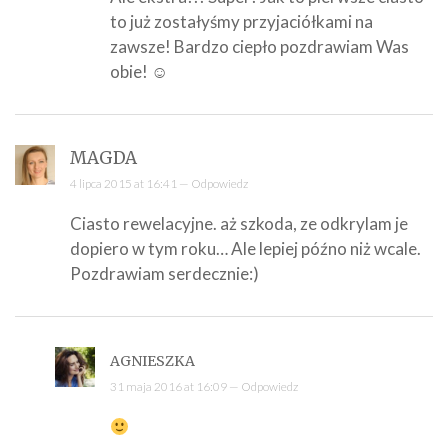
to już zostałyśmy przyjaciółkami na
zawsze! Bardzo ciepło pozdrawiam Was
obie! ☺
MAGDA
4 lipca 2015 at 16:41 —
Odpowiedz
Ciasto rewelacyjne. aż szkoda, ze odkrylam je
dopiero w tym roku… Ale lepiej późno niż wcale.
Pozdrawiam serdecznie:)
AGNIESZKA
31 maja 2016 at 16:09 —
Odpowiedz