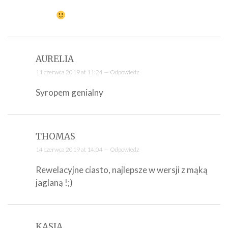
AURELIA
11 czerwca 2019 at 11:24 —
Odpowiedz
Syropem genialny
THOMAS
14 czerwca 2019 at 14:04 —
Odpowiedz
Rewelacyjne ciasto, najlepsze w wersji z mąką
jaglaną !;)
KASIA