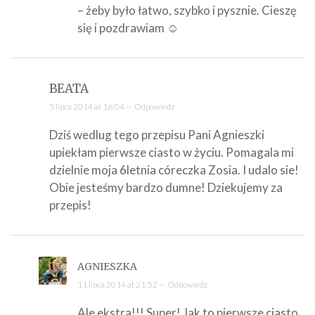
– żeby było łatwo, szybko i pysznie. Cieszę
się i pozdrawiam ☺
BEATA
5 lipca 2014 at 16:04 —
Odpowiedz
Dziś wedlug tego przepisu Pani Agnieszki
upiekłam pierwsze ciasto w życiu. Pomagala mi
dzielnie moja 6letnia córeczka Zosia. I udalo sie!
Obie jesteśmy bardzo dumne! Dziekujemy za
przepis!
AGNIESZKA
11 lipca 2014 at 21:52 —
Odpowiedz
Ale ekstra!!! Super! Jak to pierwsze ciasto