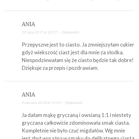
ANIA
12 lipca 2017 at 10:57 —
Odpowiedz
Przepyszne jest to ciasto. Ja zmniejszyłam cukier
gdyż wiekszość ciast jest dla mnie za słodka.
Niespodziewałam się że ciasto będzie tak dobre!
Dziękuje za przepis i pozdrawiam.
ANIA
9 czerwca 2018 at 15:29 —
Odpowiedz
Ja dałam mąkę gryczaną i owsianą 1:1 i niestety
gryczana całkowicie zdominowała smak ciasta.
Kompletnie nie było czuć migdałów. Wg mnie
jest zbyt wyraźna w smaku do delikatnego ciasta