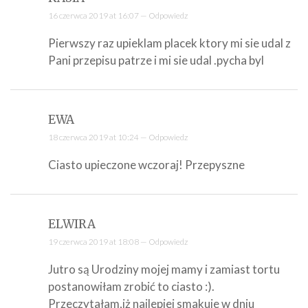
16 czerwca 2019 at 16:07 —
Odpowiedz
Pierwszy raz upieklam placek ktory mi sie udal z
Pani przepisu patrze i mi sie udal .pycha byl
EWA
18 czerwca 2019 at 10:24 —
Odpowiedz
Ciasto upieczone wczoraj! Przepyszne
ELWIRA
19 czerwca 2019 at 18:08 —
Odpowiedz
Jutro są Urodziny mojej mamy i zamiast tortu
postanowiłam zrobić to ciasto :).
Przeczytałam,iż najlepiej smakuje w dniu