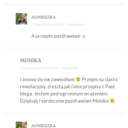
AGNIESZKA
11 lipca 2014 at 21:51 —
Odpowiedz
A ja ciepło pozdrawiam ☺
MONIKA
17 czerwca 2014 at 15:32 —
Odpowiedz
I znowu się nie zawiodłam
Przepis na ciasto
rewelacyjny, zresztą jak i inne przepisy z Pani
bloga. Jestem pod ogromnym wrażeniem.
Dziękuję i serdecznie pozdrawiam Monika
AGNIESZKA