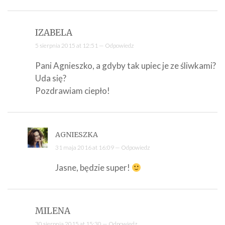
IZABELA
5 sierpnia 2015 at 12:51 —
Odpowiedz
Pani Agnieszko, a gdyby tak upiec je ze śliwkami?
Uda się?
Pozdrawiam ciepło!
AGNIESZKA
31 maja 2016 at 16:09 —
Odpowiedz
Jasne, będzie super!
MILENA
30 sierpnia 2015 at 15:30 —
Odpowiedz