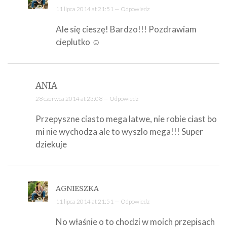
11 lipca 2014 at 21:51 —
Odpowiedz
Ale się cieszę! Bardzo!!! Pozdrawiam
cieplutko ☺
ANIA
28 czerwca 2014 at 23:08 —
Odpowiedz
Przepyszne ciasto mega latwe, nie robie ciast bo
mi nie wychodza ale to wyszlo mega!!! Super
dziekuje
AGNIESZKA
11 lipca 2014 at 21:51 —
Odpowiedz
No właśnie o to chodzi w moich przepisach