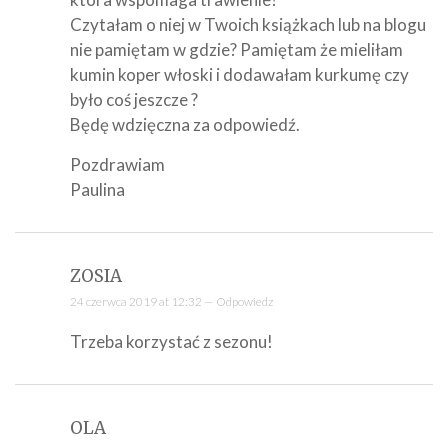
Czytałam o niej w Twoich książkach lub na blogu
nie pamiętam w gdzie? Pamiętam że mieliłam
kumin koper włoski i dodawałam kurkumę czy
było coś jeszcze ?
Będę wdzięczna za odpowiedź.
Pozdrawiam
Paulina
ZOSIA
24 czerwca 2019 at 12:32 —
Odpowiedz
Trzeba korzystać z sezonu!
OLA