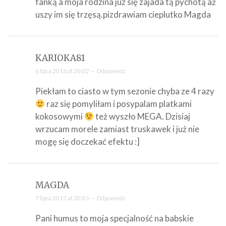
fanką a moja rodzina juz się zajada tą pychotą aż
uszy im się trzęsą.pizdrawiam cieplutko Magda
KARIOKA81
6 lipca 2016 at 20:02 —
Odpowiedz
Piekłam to ciasto w tym sezonie chyba ze 4 razy
raz się pomyliłam i posypalam platkami
kokosowymi
też wyszło MEGA. Dzisiaj
wrzucam morele zamiast truskawek i już nie
mogę się doczekać efektu :]
MAGDA
7 lipca 2017 at 20:01 —
Odpowiedz
Pani humus to moja specjalność na babskie