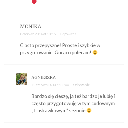
MONIKA
8 czerwca 2014 at 13:16 —
Odpowiedz
Ciasto przepyszne! Proste i szybkie w
przygotowaniu. Gorąco polecam!
AGNIESZKA
12 czerwca 2014 at 22:00 —
Odpowiedz
Bardzo się cieszę, ja też bardzo je lubię i
często przygotowuję w tym cudownym
„truskawkowym” sezonie