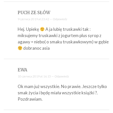
PUCH ZE SŁÓW
9 czerwca 2019 at 23:42 —
Odpowiedz
Hej. Upiekę
A ja lubię truskawki tak :
miksujemy truskawki z jogurtem plus syrop z
agawy = niebo( o smaku truskawkowym) w gębie
dobranoc asia
EWA
10 czerwca 2019 at 16:15 —
Odpowiedz
Ok mam już wszystkie. No prawie. Jeszcze tylko
smak życia i będę miała wszystkie książki ?.
Pozdrawiam.