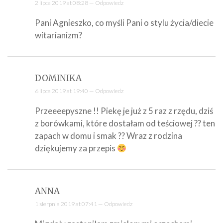
2 lipca 2019 at 08:28 —
Odpowiedz
Pani Agnieszko, co myśli Pani o stylu życia/diecie
witarianizm?
DOMINIKA
6 lipca 2019 at 19:40 —
Odpowiedz
Przeeeepyszne !! Piekę je już z 5 raz z rzędu, dziś
z borówkami, które dostałam od teściowej ?? ten
zapach w domu i smak ?? Wraz z rodzina
dziękujemy za przepis
ANNA
1 sierpnia 2019 at 07:41 —
Odpowiedz