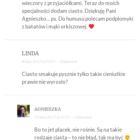
wieczory z przyjaciółkami. Teraz do moich
specjalności dodam ciasto. Dziękuję Pani
Agnieszko… ps. Do humusu polecam podplomyki
z batatów i mąki orkiszowej.
LINDA
8 lipca 2017 at 22:07 —
Odpowiedz
Ciasto smakuje pysznie tylko takie cieniutkie
prawie nie wyroslo?
AGNIESZKA
21 lipca 2017 at 13:25 —
Odpowiedz
Bo to jet placek, nie rośnie. Są na takie
rodzaje ciasta – to nie błąd, tak ma być