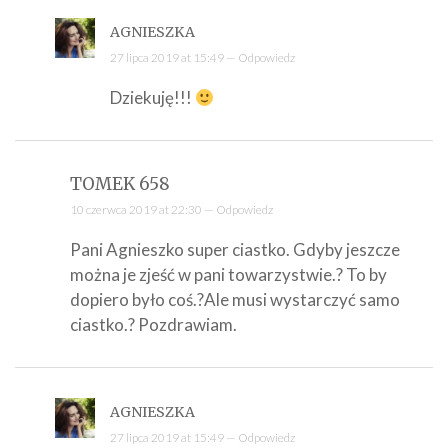
AGNIESZKA
27 lipca 2019 at 15:49 —
Odpowiedz
Dziekuję!!!
TOMEK 658
10 czerwca 2019 at 22:30 —
Odpowiedz
Pani Agnieszko super ciastko. Gdyby jeszcze
można je zjeść w pani towarzystwie.? To by
dopiero było coś.?Ale musi wystarczyć samo
ciastko.? Pozdrawiam.
AGNIESZKA
27 lipca 2019 at 15:49 —
Odpowiedz