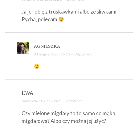
Ja je robię z truskawkami albo ze śliwkami.
Pycha, polecam
AGNIESZKA
31 maja 2016 at 16:10 —
Odpowiedz
EWA
6 czerwca 2016 at 20:42 —
Odpowiedz
Czy mielone migdały to to samo co mąka
migdałowa? Albo czy można jej użyć?