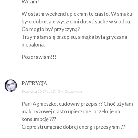
Witam!
W ostatni weekend upiekłam te ciasto. W smaku
było dobre, ale wyszło mi dosyć suche w środku.
Co mogło być przyczyną?
Trzymałam się przepisu, a mąka była gryczana
niepalona.
Pozdrawiam!!!
PATRYCJA
9 czerwca 2019 at 17:43 —
Odpowiedz
Pani Agnieszko, cudowny przepis ?? Choć użyłam
mąki ryżowej ciasto upieczone, oczekuje na
konsumpcję ???
Ciepłe strumienie dobrej energii przesyłam ??