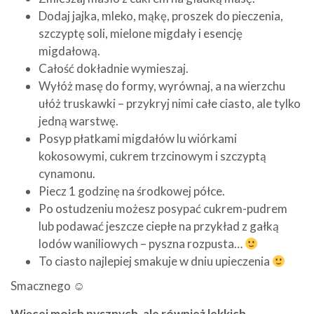
Dodaj jajka, mleko, mąkę, proszek do pieczenia,
szczyptę soli, mielone migdały i esencję
migdałową.
Całość dokładnie wymieszaj.
Wyłóż masę do formy, wyrównaj, a na wierzchu
ułóż truskawki – przykryj nimi całe ciasto, ale tylko
jedną warstwę.
Posyp płatkami migdałów lu wiórkami
kokosowymi, cukrem trzcinowym i szczyptą
cynamonu.
Piecz 1 godzinę na środkowej półce.
Po ostudzeniu możesz posypać cukrem-pudrem
lub podawać jeszcze ciepłe na przykład z gałką
lodów waniliowych – pyszna rozpusta…
To ciasto najlepiej smakuje w dniu upieczenia
Smacznego ☺
Więcej moich pysznych, ale również lekkich,