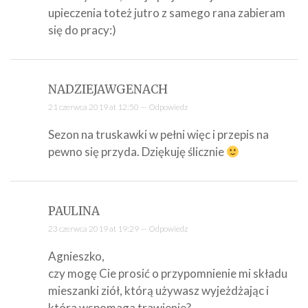
upieczenia toteż jutro z samego rana zabieram
się do pracy:)
NADZIEJAWGENACH
21 czerwca 2019 at 12:50 —
Odpowiedz
Sezon na truskawki w pełni więc i przepis na
pewno się przyda. Dziękuję ślicznie
PAULINA
23 czerwca 2019 at 19:29 —
Odpowiedz
Agnieszko,
czy mogę Cie prosić o przypomnienie mi składu
mieszanki ziół, którą używasz wyjeżdżając i
która wspomaga trawienie?