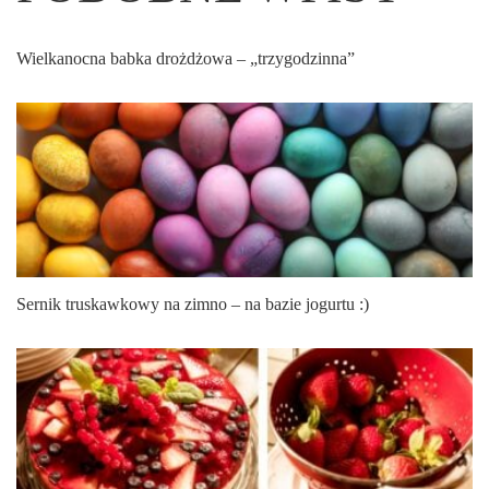
Wielkanocna babka drożdżowa – „trzygodzinna”
Sernik truskawkowy na zimno – na bazie jogurtu :)