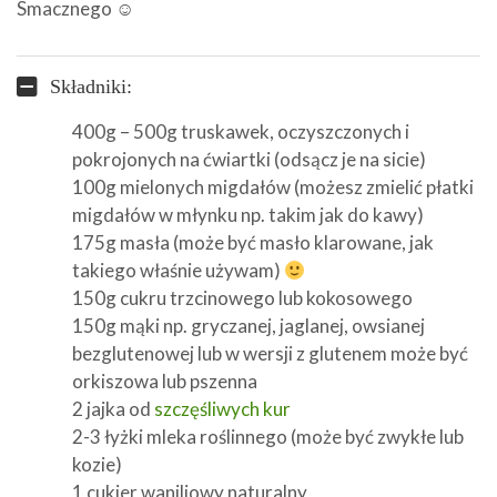
Smacznego ☺
Składniki:
400g – 500g truskawek, oczyszczonych i
pokrojonych na ćwiartki (odsącz je na sicie)
100g mielonych migdałów (możesz zmielić płatki
migdałów w młynku np. takim jak do kawy)
175g masła (może być masło klarowane, jak
takiego właśnie używam)
150g cukru trzcinowego lub kokosowego
150g mąki np. gryczanej, jaglanej, owsianej
bezglutenowej lub w wersji z glutenem może być
orkiszowa lub pszenna
2 jajka od
szczęśliwych kur
2-3 łyżki mleka roślinnego (może być zwykłe lub
kozie)
1 cukier waniliowy naturalny