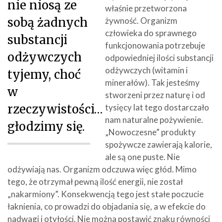
nie niosą ze
właśnie przetworzona
sobą żadnych
żywność. Organizm
człowieka do sprawnego
substancji
funkcjonowania potrzebuje
odżywczych
odpowiedniej ilości substancji
odżywczych (witamin i
tyjemy, choć
minerałów). Tak jesteśmy
w
stworzeni przez naturę i od
rzeczywistości…
tysięcy lat tego dostarczało
nam naturalne pożywienie.
głodzimy się.
„Nowoczesne” produkty
spożywcze zawierają kalorie,
ale są one puste. Nie
odżywiają nas. Organizm odczuwa więc głód. Mimo
tego, że otrzymał pewną ilość energii, nie został
„nakarmiony”. Konsekwencją tego jest stałe poczucie
łaknienia, co prowadzi do objadania się, a w efekcie do
nadwagi i otyłości. Nie można postawić znaku równości