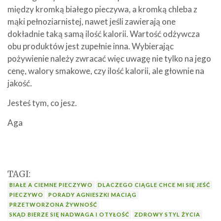
między kromką białego pieczywa, a kromką chleba z
mąki pełnoziarnistej, nawet jeśli zawierają one
dokładnie taką samą ilość kalorii. Wartość odżywcza
obu produktów jest zupełnie inna. Wybierając
pożywienie należy zwracać więc uwagę nie tylko na jego
cenę, walory smakowe, czy ilość kalorii, ale głownie na
jakość.
Jesteś tym, co jesz.
Aga
TAGI:
BIAŁE A CIEMNE PIECZYWO
DLACZEGO CIĄGLE CHCE MI SIĘ JEŚĆ
PIECZYWO
PORADY AGNIESZKI MACIĄG
PRZETWORZONA ŻYWNOŚĆ
SKĄD BIERZE SIĘ NADWAGA I OTYŁOŚĆ
ZDROWY STYL ŻYCIA