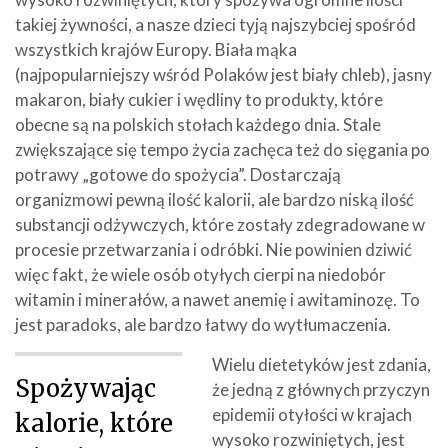
takiej żywności, a nasze dzieci tyją najszybciej spośród
wszystkich krajów Europy. Biała mąka
(najpopularniejszy wśród Polaków jest biały chleb), jasny
makaron, biały cukier i wędliny to produkty, które
obecne są na polskich stołach każdego dnia. Stale
zwiększające się tempo życia zachęca też do sięgania po
potrawy „gotowe do spożycia”. Dostarczają
organizmowi pewną ilość kalorii, ale bardzo niską ilość
substancji odżywczych, które zostały zdegradowane w
procesie przetwarzania i odróbki. Nie powinien dziwić
więc fakt, że wiele osób otyłych cierpi na niedobór
witamin i minerałów, a nawet anemię i awitaminozę. To
jest paradoks, ale bardzo łatwy do wytłumaczenia.
Wielu dietetyków jest zdania,
Spożywając
że jedną z głównych przyczyn
epidemii otyłości w krajach
kalorie, które
wysoko rozwiniętych, jest