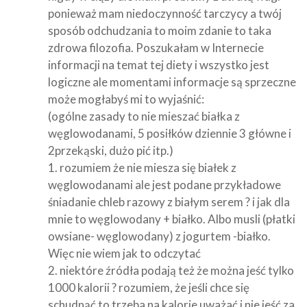
ponieważ mam niedoczynność tarczycy a twój
sposób odchudzania to moim zdanie to taka
zdrowa filozofia. Poszukałam w Internecie
informacji na temat tej diety i wszystko jest
logiczne ale momentami informacje są sprzeczne
może mogłabyś mi to wyjaśnić:
(ogólne zasady to nie mieszać białka z
węglowodanami, 5 posiłków dziennie 3 główne i
2przekąski, dużo pić itp.)
1. rozumiem że nie miesza się białek z
węglowodanami ale jest podane przykładowe
śniadanie chleb razowy z białym serem ? i jak dla
mnie to węglowodany + białko. Albo musli (płatki
owsiane- węglowodany) z jogurtem -białko.
Więc nie wiem jak to odczytać
2. niektóre źródła podają też że można jeść tylko
1000 kalorii ? rozumiem, że jeśli chce się
schudnąć to trzeba na kalorie uważać i nie jeść za