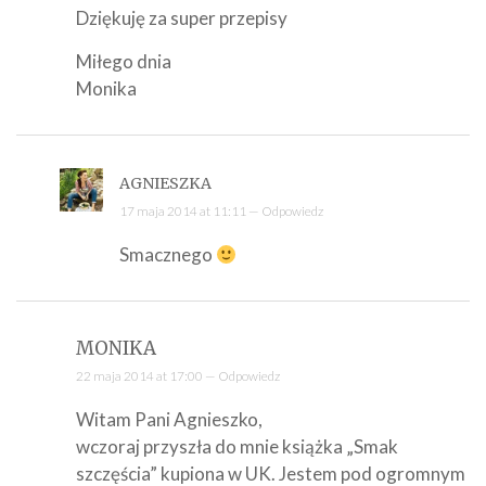
Dziękuję za super przepisy
Miłego dnia
Monika
AGNIESZKA
17 maja 2014 at 11:11 —
Odpowiedz
Smacznego
MONIKA
22 maja 2014 at 17:00 —
Odpowiedz
Witam Pani Agnieszko,
wczoraj przyszła do mnie książka „Smak
szczęścia” kupiona w UK. Jestem pod ogromnym