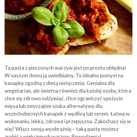
Ta pasta z pieczonych warzyw jest po prostu obłędna!
W naszym domu ją uwielbiamy. To idealny pomysł na
kanapkę zgodną z dietą niełączenia. Genialna dla
wegetarian, ale świetna również dla każdej osoby, która
chce się zdrowo odżywiać, chce ograniczyć spożycie
mięsa lub zwyczajnie szuka alternatywy dla
wszechobecnych kanapek z wędliną lub serem. Łatwa w
wykonaniu, lekka, zdrowa i przepyszna. Zakochasz się w
niej! Włącz swoją wyobraźnię – taką pastę możesz
zrobić z wielu innych warzyw. Powodzenia!