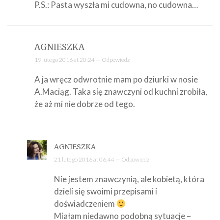
P.S.: Pasta wyszła mi cudowna, no cudowna…
AGNIESZKA
19 lutego 2016 at 20:24 —
Odpowiedz
A ja wręcz odwrotnie mam po dziurki w nosie
A.Maciąg. Taka się znawczyni od kuchni zrobiła,
że aż mi nie dobrze od tego.
AGNIESZKA
21 lutego 2016 at 06:44 —
Odpowiedz
Nie jestem znawczynią, ale kobietą, która
dzieli się swoimi przepisami i
doświadczeniem
Miałam niedawno podobną sytuacje –