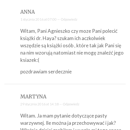
ANNA
1 stycznia 2016 at 07:00 —
Odpowiedz
Witam, Pani Agnieszko czy moze Pani polecić
książki dr. Haya? szukam ich aczkolwiek
wszędzie są książki osób , które tak jak Pani się
na nim wzorują natomiast nie mogę znaleźć jego
ksiazek:(
pozdrawiam serdecznie
MARTYNA
29 stycznia 2016 at 14:18 —
Odpowiedz
Witam. Ja mam pytanie dotyczące pasty
warzywnej. Ile można ja przechowywać i jak?