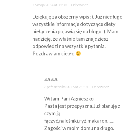
16 maja 2014 at 09:38 —
Odpowiedz
Dziękuję za obszerny wpis :). Już niedługo
wszystkie informacje dotyczące diety
niełączenia pojawią się na blogu :). Mam
nadzieję, że właśnie tam znajdziesz
odpowiedzi na wszystkie pytania.
Pozdrawiam ciepło
KASIA
6 października 2016 at 21:18 —
Odpowiedz
Witam Pani Agnieszko
Pasta jest przepyszna.Już planuję z
czym ją
łączyć,naleśniki,ryż,makaron……
Zagości w moim domu na długo.