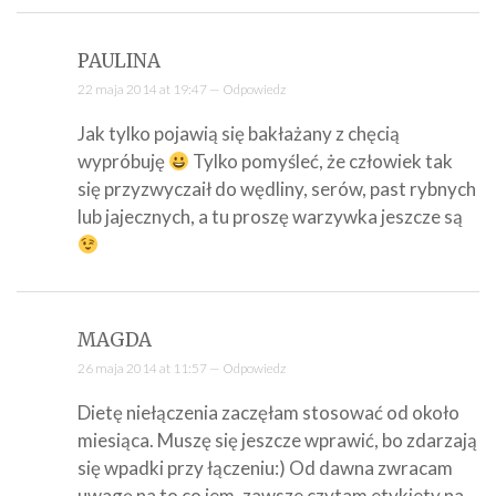
PAULINA
22 maja 2014 at 19:47 —
Odpowiedz
Jak tylko pojawią się bakłażany z chęcią
wypróbuję
Tylko pomyśleć, że człowiek tak
się przyzwyczaił do wędliny, serów, past rybnych
lub jajecznych, a tu proszę warzywka jeszcze są
MAGDA
26 maja 2014 at 11:57 —
Odpowiedz
Dietę niełączenia zaczęłam stosować od około
miesiąca. Muszę się jeszcze wprawić, bo zdarzają
się wpadki przy łączeniu:) Od dawna zwracam
uwagę na to co jem, zawsze czytam etykiety na