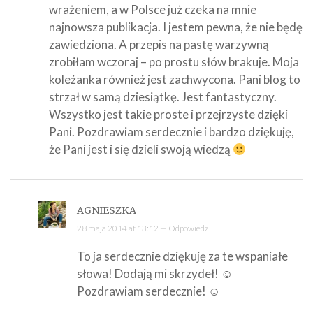
wrażeniem, a w Polsce już czeka na mnie
najnowsza publikacja. I jestem pewna, że nie będę
zawiedziona. A przepis na pastę warzywną
zrobiłam wczoraj – po prostu słów brakuje. Moja
koleżanka również jest zachwycona. Pani blog to
strzał w samą dziesiątkę. Jest fantastyczny.
Wszystko jest takie proste i przejrzyste dzięki
Pani. Pozdrawiam serdecznie i bardzo dziękuję,
że Pani jest i się dzieli swoją wiedzą
AGNIESZKA
28 maja 2014 at 13:12 —
Odpowiedz
To ja serdecznie dziękuję za te wspaniałe
słowa! Dodają mi skrzydeł! ☺
Pozdrawiam serdecznie! ☺