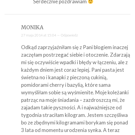
Serdecznie pozdrawiam
MONIKA
27 maja 2014 at 15:04 —
Odpowiedz
Odkąd zaprzyjaźniłam się z Pani blogiem inaczej
zaczęłam postrzegać siebie i otoczenie. Zdarzają
mi się oczywiście wpadki i błędy w łączeniu, ale z
każdym dniem jest coraz lepiej. Pani pasta jest
świetna no i kanapki z pieczoną cukinią,
pomidorami cherry i bazylią, które sama
wymyśliłam sobie są wyśmienite. Moje koleżanki
patrząc na moje śniadania – zazdroszczą mi, że
zajadam takie pyszności. A i najważniejsze od
tygodnia straciłam kilogram. Jestem szczęśliwa
bo ze zbędnymi kilogramami borykam się ponad
3 lata od momentu urodzenia synka. A teraz