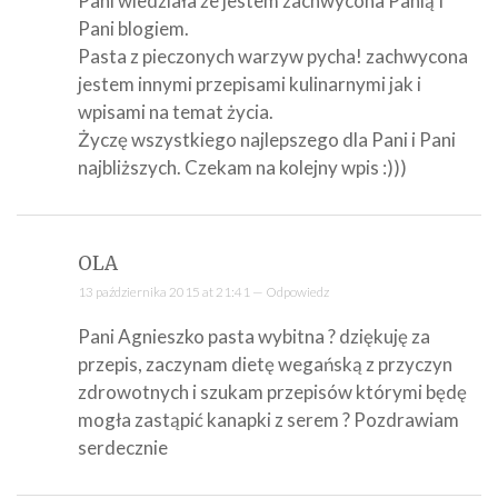
Pani wiedziała że jestem zachwycona Panią I
Pani blogiem.
Pasta z pieczonych warzyw pycha! zachwycona
jestem innymi przepisami kulinarnymi jak i
wpisami na temat życia.
Życzę wszystkiego najlepszego dla Pani i Pani
najbliższych. Czekam na kolejny wpis :)))
OLA
13 października 2015 at 21:41 —
Odpowiedz
Pani Agnieszko pasta wybitna ? dziękuję za
przepis, zaczynam dietę wegańską z przyczyn
zdrowotnych i szukam przepisów którymi będę
mogła zastąpić kanapki z serem ? Pozdrawiam
serdecznie