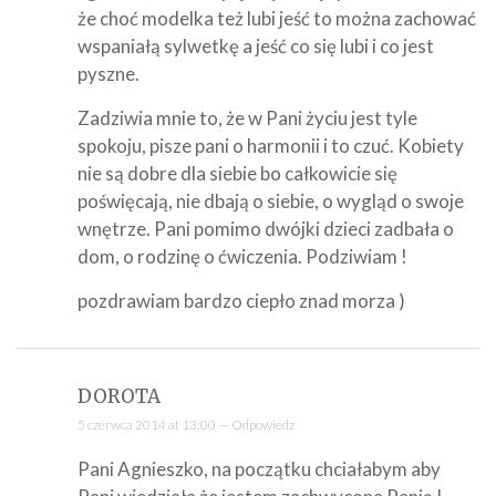
że choć modelka też lubi jeść to można zachować
wspaniałą sylwetkę a jeść co się lubi i co jest
pyszne.
Zadziwia mnie to, że w Pani życiu jest tyle
spokoju, pisze pani o harmonii i to czuć. Kobiety
nie są dobre dla siebie bo całkowicie się
poświęcają, nie dbają o siebie, o wygląd o swoje
wnętrze. Pani pomimo dwójki dzieci zadbała o
dom, o rodzinę o ćwiczenia. Podziwiam !
pozdrawiam bardzo ciepło znad morza )
DOROTA
5 czerwca 2014 at 13:00 —
Odpowiedz
Pani Agnieszko, na początku chciałabym aby