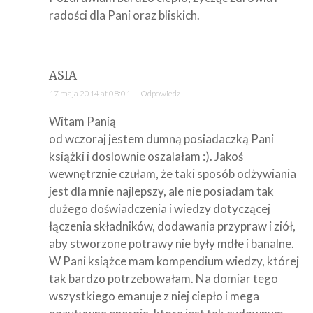
radości dla Pani oraz bliskich.
ASIA
17 maja 2014 at 08:01 —
Odpowiedz
Witam Panią
od wczoraj jestem dumną posiadaczką Pani
książki i doslownie oszalałam :). Jakoś
wewnętrznie czułam, że taki sposób odżywiania
jest dla mnie najlepszy, ale nie posiadam tak
dużego doświadczenia i wiedzy dotyczącej
łączenia składników, dodawania przypraw i ziół,
aby stworzone potrawy nie były mdłe i banalne.
W Pani książce mam kompendium wiedzy, której
tak bardzo potrzebowałam. Na domiar tego
wszystkiego emanuje z niej ciepło i mega