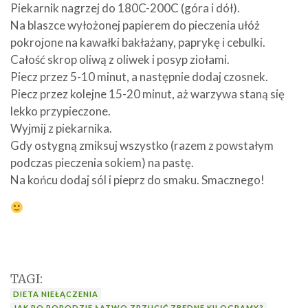
Piekarnik nagrzej do 180C-200C (góra i dół).
Na blaszce wyłożonej papierem do pieczenia ułóż
pokrojone na kawałki bakłażany, paprykę i cebulki.
Całość skrop oliwą z oliwek i posyp ziołami.
Piecz przez 5-10 minut, a następnie dodaj czosnek.
Piecz przez kolejne 15-20 minut, aż warzywa staną się
lekko przypieczone.
Wyjmij z piekarnika.
Gdy ostygną zmiksuj wszystko (razem z powstałym
podczas pieczenia sokiem) na pastę.
Na końcu dodaj sól i pieprz do smaku. Smacznego!
TAGI:
DIETA NIEŁĄCZENIA
JAK PO PORODZIE ŁATWO ZRZUCIĆ ZBĘDNE KILOGRAMY?