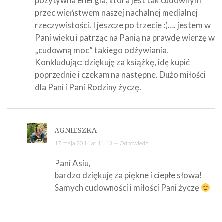
pozytywna energia, ktora jest tak cudownym
przeciwieństwem naszej nachalnej medialnej
rzeczywistości. I jeszcze po trzecie :)…. jestem w
Pani wieku i patrząc na Panią na prawdę wierzę w
„cudowną moc” takiego odżywiania.
Konkludując: dziękuję za książkę, idę kupić
poprzednie i czekam na następne. Dużo miłości
dla Pani i Pani Rodziny życzę.
AGNIESZKA
17 maja 2014 at 11:13 —
Odpowiedz
Pani Asiu,
bardzo dziękuję za piękne i ciepłe słowa!
Samych cudowności i miłości Pani życzę