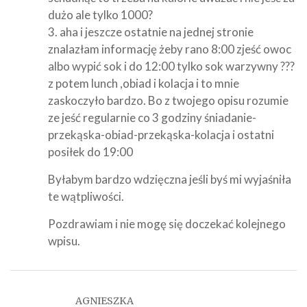
dużo ale tylko 1000?
3. aha i jeszcze ostatnie na jednej stronie
znalazłam informację żeby rano 8:00 zjeść owoc
albo wypić sok i do 12:00 tylko sok warzywny ???
z potem lunch ,obiad i kolacja i to mnie
zaskoczyło bardzo. Bo z twojego opisu rozumie
ze jeść regularnie co 3 godziny śniadanie-
przekąska-obiad-przekąska-kolacja i ostatni
posiłek do 19:00
Byłabym bardzo wdzięczna jeśli byś mi wyjaśniła
te wątpliwości.
Pozdrawiam i nie mogę się doczekać kolejnego
wpisu.
AGNIESZKA