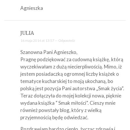
Agnieszka
JULIA
16 maja 2014 at 13:57 —
Odpowiedz
Szanowna Pani Agnieszko,
Pragnę podziękować za cudowną książkę, którą
wyczekiwałam z dużą niecierpliwością. Mimo, iż
jestem posiadaczką ogromnej liczby książek o
tematyce kucharskiej to moją ukochaną, bo
polską jest pozycja Pani autorstwa „Smak życia”.
Teraz dołączyła do mojej kolekcji nowa, pięknie
wydana książka ” Smak miłości”. Cieszy mnie
również powstały blog, który z wielką
przyjemnością będę odwiedzać.
Pozdrawiam bardzo ciepło, życząc zdrowia i