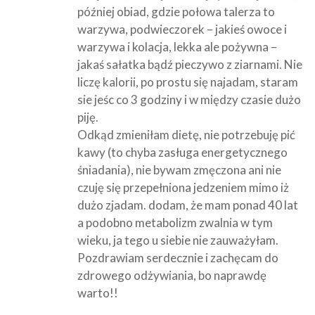
później obiad, gdzie połowa talerza to
warzywa, podwieczorek – jakieś owoce i
warzywa i kolacja, lekka ale pożywna –
jakaś sałatka bądź pieczywo z ziarnami. Nie
liczę kalorii, po prostu się najadam, staram
sie jeśc co 3 godziny i w między czasie dużo
piję.
Odkąd zmieniłam dietę, nie potrzebuję pić
kawy (to chyba zasługa energetycznego
śniadania), nie bywam zmęczona ani nie
czuję się przepełniona jedzeniem mimo iż
dużo zjadam. dodam, że mam ponad 40 lat
a podobno metabolizm zwalnia w tym
wieku, ja tego u siebie nie zauważyłam.
Pozdrawiam serdecznie i zachęcam do
zdrowego odżywiania, bo naprawdę
warto!!