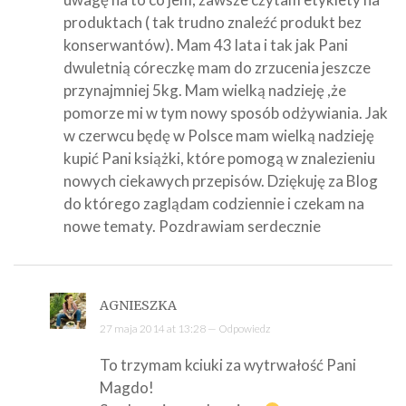
produktach ( tak trudno znaleźć produkt bez
konserwantów). Mam 43 lata i tak jak Pani
dwuletnią córeczkę mam do zrzucenia jeszcze
przynajmniej 5kg. Mam wielką nadzieję ,że
pomorze mi w tym nowy sposób odżywiania. Jak
w czerwcu będę w Polsce mam wielką nadzieję
kupić Pani książki, które pomogą w znalezieniu
nowych ciekawych przepisów. Dziękuję za Blog
do którego zaglądam codziennie i czekam na
nowe tematy. Pozdrawiam serdecznie
AGNIESZKA
27 maja 2014 at 13:28 —
Odpowiedz
To trzymam kciuki za wytrwałość Pani
Magdo!