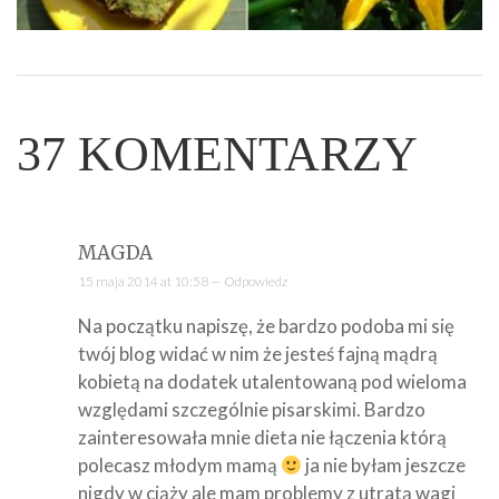
37
KOMENTARZY
MAGDA
15 maja 2014 at 10:58 —
Odpowiedz
Na początku napiszę, że bardzo podoba mi się
twój blog widać w nim że jesteś fajną mądrą
kobietą na dodatek utalentowaną pod wieloma
względami szczególnie pisarskimi. Bardzo
zainteresowała mnie dieta nie łączenia którą
polecasz młodym mamą
ja nie byłam jeszcze
nigdy w ciąży ale mam problemy z utratą wagi