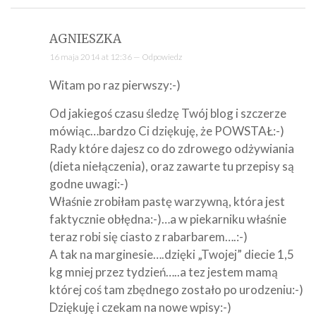
AGNIESZKA
16 maja 2014 at 12:36 —
Odpowiedz
Witam po raz pierwszy:-)
Od jakiegoś czasu śledzę Twój blog i szczerze
mówiąc…bardzo Ci dziękuję, że POWSTAŁ:-)
Rady które dajesz co do zdrowego odżywiania
(dieta niełączenia), oraz zawarte tu przepisy są
godne uwagi:-)
Właśnie zrobiłam pastę warzywną, która jest
faktycznie obłędna:-)…a w piekarniku właśnie
teraz robi się ciasto z rabarbarem….:-)
A tak na marginesie….dzięki „Twojej” diecie 1,5
kg mniej przez tydzień…..a tez jestem mamą
której coś tam zbędnego zostało po urodzeniu:-)
Dziękuję i czekam na nowe wpisy:-)