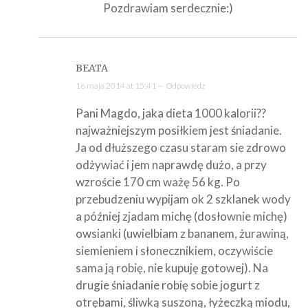
Pozdrawiam serdecznie:)
BEATA
16 maja 2014 at 15:41 —
Odpowiedz
Pani Magdo, jaka dieta 1000 kalorii??
najważniejszym posiłkiem jest śniadanie.
Ja od dłuższego czasu staram sie zdrowo
odżywiać i jem naprawdę dużo, a przy
wzroście 170 cm ważę 56 kg. Po
przebudzeniu wypijam ok 2 szklanek wody
a później zjadam michę (dosłownie michę)
owsianki (uwielbiam z bananem, żurawiną,
siemieniem i słonecznikiem, oczywiście
sama ją robię, nie kupuję gotowej). Na
drugie śniadanie robię sobie jogurt z
otrębami, śliwką suszoną, łyżeczką miodu,