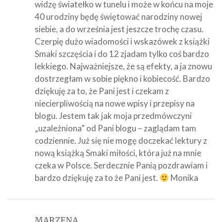
widzę światełko w tunelu i może w końcu na moje
40 urodziny będę świętować narodziny nowej
siebie, a do września jest jeszcze trochę czasu.
Czerpię dużo wiadomości i wskazówek z książki
Smaki szczęścia i do 12 zjadam tylko coś bardzo
lekkiego. Najważniejsze, że są efekty, a ja znowu
dostrzegłam w sobie piękno i kobiecość. Bardzo
dziękuję za to, że Pani jest i czekam z
niecierpliwością na nowe wpisy i przepisy na
blogu. Jestem tak jak moja przedmówczyni
„uzależniona” od Pani blogu – zaglądam tam
codziennie. Już się nie mogę doczekać lektury z
nową książką Smaki miłości, która już na mnie
czeka w Polsce. Serdecznie Panią pozdrawiam i
bardzo dziękuję za to że Pani jest.
Monika
MARZENA