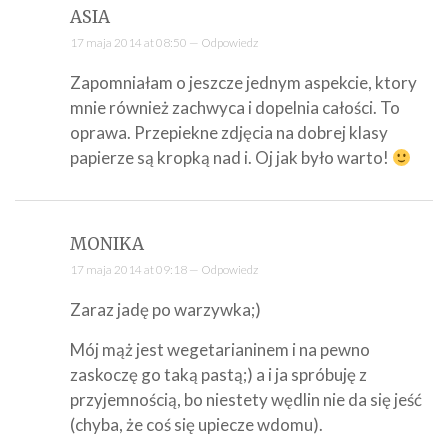
ASIA
17 maja 2014 at 08:50 —
Odpowiedz
Zapomniałam o jeszcze jednym aspekcie, ktory
mnie również zachwyca i dopelnia całości. To
oprawa. Przepiekne zdjęcia na dobrej klasy
papierze są kropką nad i. Oj jak było warto!
MONIKA
17 maja 2014 at 09:18 —
Odpowiedz
Zaraz jadę po warzywka;)
Mój mąż jest wegetarianinem i na pewno
zaskoczę go taką pastą;) a i ja spróbuję z
przyjemnością, bo niestety wędlin nie da się jeść
(chyba, że coś się upiecze wdomu).