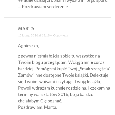
Właśnie dzisiaj zrobiłam i wyszło mi tego sporo.
… Pozdrawiam serdecznie
MARTA
15 lutego 2016 at 13:18 —
Odpowiedz
Agnieszko,
z pewną nieśmiałością sobie tu wszystko na
Twoim blogu przeglądam. Wciąga mnie coraz
bardziej. Pomógł mi kupić Twój „Smak szczęścia”.
Zamówi inne dostępne Twoje książki. Delektuje
się Twoimi wpisami i czytając Twoją książkę.
Powoli wdrażam kuchnię rozdzielną. I czekam na
terminy warsztatów 2016, bo ja bardzo
chciałabym Cię poznać.
Pozdrawiam, Marta.