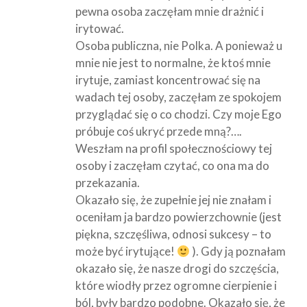
pewna osoba zaczęłam mnie drażnić i
irytować.
Osoba publiczna, nie Polka. A ponieważ u
mnie nie jest to normalne, że ktoś mnie
irytuje, zamiast koncentrować się na
wadach tej osoby, zaczęłam ze spokojem
przyglądać się o co chodzi. Czy moje Ego
próbuje coś ukryć przede mną?….
Weszłam na profil społecznościowy tej
osoby i zaczęłam czytać, co ona ma do
przekazania.
Okazało się, że zupełnie jej nie znałam i
oceniłam ja bardzo powierzchownie (jest
piękna, szczęśliwa, odnosi sukcesy – to
może być irytujące!
). Gdy ją poznałam
okazało się, że nasze drogi do szczęścia,
które wiodły przez ogromne cierpienie i
ból, były bardzo podobne. Okazało się, że