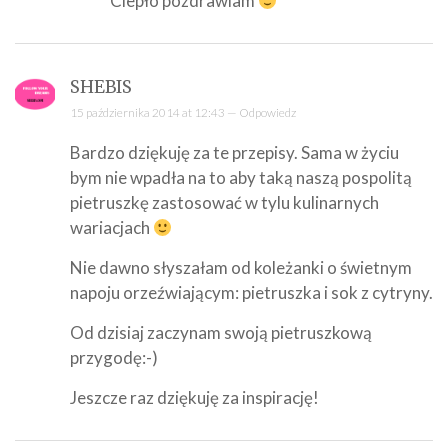
Ciepło pozdrawiam
SHEBIS
15 października 2014 at 12:43 —
Odpowiedz
Bardzo dziękuję za te przepisy. Sama w życiu
bym nie wpadła na to aby taką naszą pospolitą
pietruszkę zastosować w tylu kulinarnych
wariacjach
Nie dawno słyszałam od koleżanki o świetnym
napoju orzeźwiającym: pietruszka i sok z cytryny.
Od dzisiaj zaczynam swoją pietruszkową
przygodę:-)
Jeszcze raz dziękuję za inspirację!