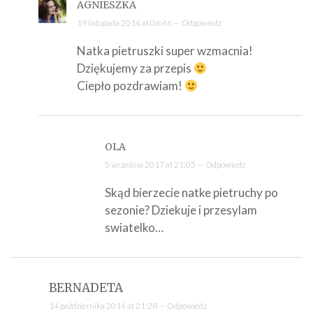
AGNIESZKA
19 listopada 2014 at 06:46 —
Odpowiedz
Natka pietruszki super wzmacnia!
Dziękujemy za przepis
Ciepło pozdrawiam!
OLA
5 września 2017 at 21:05 —
Odpowiedz
Skąd bierzecie natke pietruchy po
sezonie? Dziekuje i przesylam
swiatelko…
BERNADETA
14 października 2014 at 21:28 —
Odpowiedz