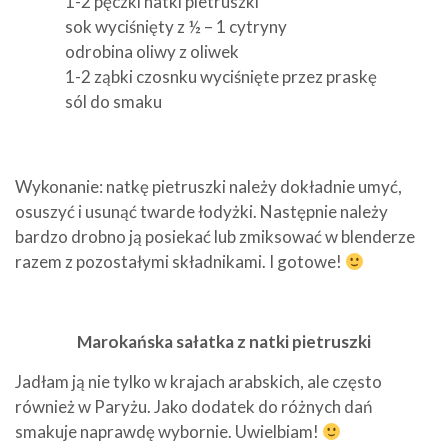
1-2 pęczki natki pietruszki
sok wyciśnięty z ½ – 1 cytryny
odrobina oliwy z oliwek
1-2 ząbki czosnku wyciśnięte przez praskę
sól do smaku
Wykonanie: natkę pietruszki należy dokładnie umyć,
osuszyć i usunąć twarde łodyżki. Następnie należy
bardzo drobno ją posiekać lub zmiksować w blenderze
razem z pozostałymi składnikami. I gotowe!
Marokańska sałatka z natki pietruszki
Jadłam ją nie tylko w krajach arabskich, ale często
również w Paryżu. Jako dodatek do różnych dań
smakuje naprawdę wybornie. Uwielbiam!