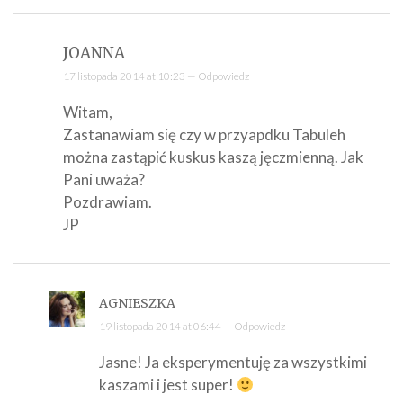
JOANNA
17 listopada 2014 at 10:23 —
Odpowiedz
Witam,
Zastanawiam się czy w przyapdku Tabuleh
można zastąpić kuskus kaszą jęczmienną. Jak
Pani uważa?
Pozdrawiam.
JP
AGNIESZKA
19 listopada 2014 at 06:44 —
Odpowiedz
Jasne! Ja eksperymentuję za wszystkimi
kaszami i jest super!