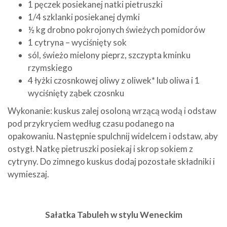
1 pęczek posiekanej natki pietruszki
1/4 szklanki posiekanej dymki
½ kg drobno pokrojonych świeżych pomidorów
1 cytryna – wyciśnięty sok
sól, świeżo mielony pieprz, szczypta kminku
rzymskiego
4 łyżki czosnkowej oliwy z oliwek* lub oliwa i 1
wyciśnięty ząbek czosnku
Wykonanie: kuskus zalej osoloną wrzącą wodą i odstaw
pod przykryciem według czasu podanego na
opakowaniu. Następnie spulchnij widelcem i odstaw, aby
ostygł. Natkę pietruszki posiekaj i skrop sokiem z
cytryny. Do zimnego kuskus dodaj pozostałe składniki i
wymieszaj.
Sałatka Tabuleh w stylu Weneckim