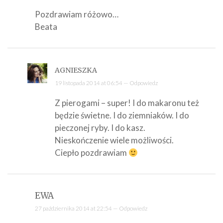
Pozdrawiam różowo…
Beata
AGNIESZKA
19 listopada 2014 at 06:54 —
Odpowiedz
Z pierogami – super! I do makaronu też
będzie świetne. I do ziemniaków. I do
pieczonej ryby. I do kasz.
Nieskończenie wiele możliwości.
Ciepło pozdrawiam
EWA
27 października 2014 at 22:54 —
Odpowiedz