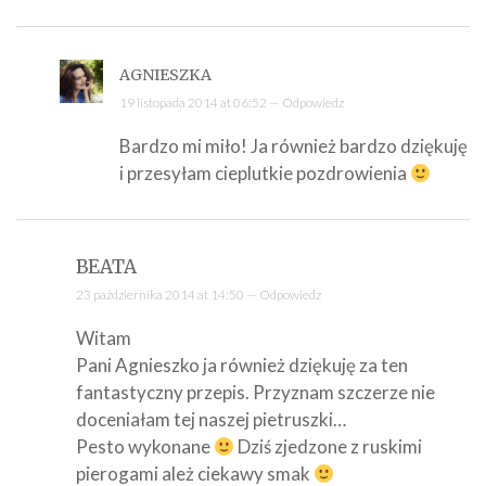
AGNIESZKA
19 listopada 2014 at 06:52 —
Odpowiedz
Bardzo mi miło! Ja również bardzo dziękuję
i przesyłam cieplutkie pozdrowienia
BEATA
23 października 2014 at 14:50 —
Odpowiedz
Witam
Pani Agnieszko ja również dziękuję za ten
fantastyczny przepis. Przyznam szczerze nie
doceniałam tej naszej pietruszki…
Pesto wykonane
Dziś zjedzone z ruskimi
pierogami ależ ciekawy smak