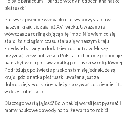
Polskie panaceum – bardzo wtedy niedocenianą natkę
pietruszki.
Pierwsze pisemne wzmianki o jej wykorzystaniu w
naszym kraju sięgają już XVI wieku. Uważano ją
wówczas za roślinę dającą siłę i moc. Nie wiem co się
stało, że z biegiem czasu stała się w naszym kraju
zaledwie barwnym dodatkiem do potraw. Muszę
przyznać, że współczesna Polska kuchnia nie proponuje
nam zbyt wielu potraw z natką pietruszki w roli głównej.
Podróżując po świecie przekonałam się jednak, że są
kraje, gdzie natka pietruszki uważana jest za
dobrodziejstwo, które należy spożywać codziennie, i to
w dużych ilościach!
Dlaczego wartą ją jeść? Bo w takiej wersji jest pyszna! I
mamy naukowe dowody na to, że warto to robić!