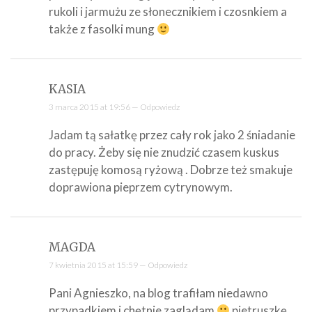
rukoli i jarmużu ze słonecznikiem i czosnkiem a
także z fasolki mung
KASIA
3 marca 2015 at 19:56 —
Odpowiedz
Jadam tą sałatkę przez cały rok jako 2 śniadanie
do pracy. Żeby się nie znudzić czasem kuskus
zastępuję komosą ryżową . Dobrze też smakuje
doprawiona pieprzem cytrynowym.
MAGDA
7 kwietnia 2015 at 15:59 —
Odpowiedz
Pani Agnieszko, na blog trafiłam niedawno
przypadkiem i chętnie zaglądam
pietruszkę