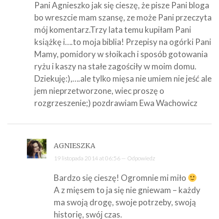
Pani Agnieszko jak się cieszę, że pisze Pani bloga
bo wreszcie mam szansę, ze może Pani przeczyta
mój komentarz.Trzy lata temu kupiłam Pani
książkę i….to moja biblia! Przepisy na ogórki Pani
Mamy, pomidory w słoikach i sposób gotowania
ryżu i kaszy na stałe zagościły w moim domu.
Dziekuję:),….ale tylko mięsa nie umiem nie jeść ale
jem nieprzetworzone, wiec proszę o
rozgrzeszenie;) pozdrawiam Ewa Wachowicz
AGNIESZKA
19 listopada 2014 at 06:56 —
Odpowiedz
Bardzo się cieszę! Ogromnie mi miło
A z mięsem to ja się nie gniewam – każdy
ma swoją drogę, swoje potrzeby, swoją
historię, swój czas.