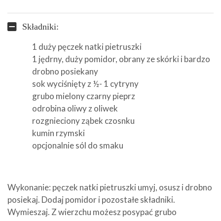
Składniki:
1 duży pęczek natki pietruszki
1 jędrny, duży pomidor, obrany ze skórki i bardzo
drobno posiekany
sok wyciśnięty z ½- 1 cytryny
grubo mielony czarny pieprz
odrobina oliwy z oliwek
rozgnieciony ząbek czosnku
kumin rzymski
opcjonalnie sól do smaku
Wykonanie: pęczek natki pietruszki umyj, osusz i drobno
posiekaj. Dodaj pomidor i pozostałe składniki.
Wymieszaj. Z wierzchu możesz posypać grubo