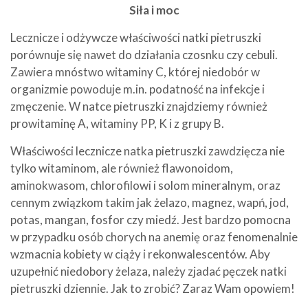
Siła i moc
Lecznicze i odżywcze właściwości natki pietruszki
porównuje się nawet do działania czosnku czy cebuli.
Zawiera mnóstwo witaminy C, której niedobór w
organizmie powoduje m.in. podatność na infekcje i
zmęczenie. W natce pietruszki znajdziemy również
prowitaminę A, witaminy PP, K i z grupy B.
Właściwości lecznicze natka pietruszki zawdzięcza nie
tylko witaminom, ale również flawonoidom,
aminokwasom, chlorofilowi i solom mineralnym, oraz
cennym związkom takim jak żelazo, magnez, wapń, jod,
potas, mangan, fosfor czy miedź. Jest bardzo pomocna
w przypadku osób chorych na anemię oraz fenomenalnie
wzmacnia kobiety w ciąży i rekonwalescentów. Aby
uzupełnić niedobory żelaza, należy zjadać pęczek natki
pietruszki dziennie. Jak to zrobić? Zaraz Wam opowiem!