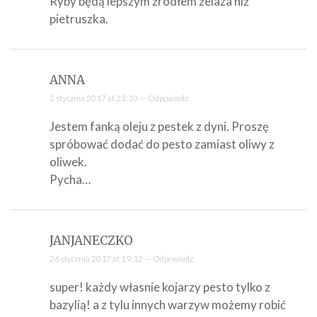
Ryby będą lepszym źródłem żelaza niż
pietruszka.
ANNA
2 stycznia 2017 at 23:10 —
Odpowiedz
Jestem fanką oleju z pestek z dyni. Proszę
spróbować dodać do pesto zamiast oliwy z
oliwek.
Pycha…
JANJANECZKO
26 stycznia 2017 at 19:12 —
Odpowiedz
super! każdy własnie kojarzy pesto tylko z
bazylią! a z tylu innych warzyw możemy robić