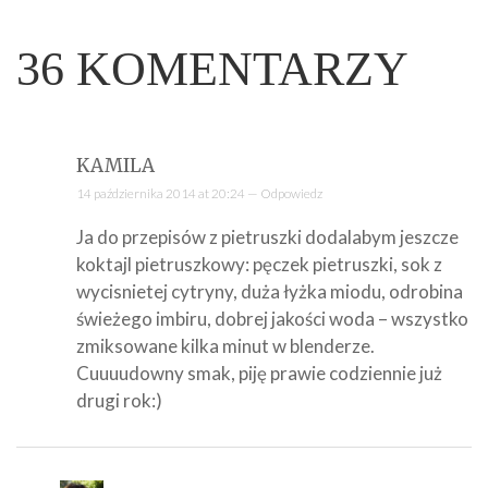
36
KOMENTARZY
KAMILA
14 października 2014 at 20:24 —
Odpowiedz
Ja do przepisów z pietruszki dodalabym jeszcze
koktajl pietruszkowy: pęczek pietruszki, sok z
wycisnietej cytryny, duża łyżka miodu, odrobina
świeżego imbiru, dobrej jakości woda – wszystko
zmiksowane kilka minut w blenderze.
Cuuuudowny smak, piję prawie codziennie już
drugi rok:)