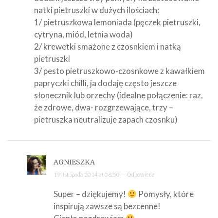
natki pietruszki w dużych ilościach:
1/ pietruszkowa lemoniada (pęczek pietruszki,
cytryna, miód, letnia woda)
2/ krewetki smażone z czosnkiem i natką
pietruszki
3/ pesto pietruszkowo-czosnkowe z kawałkiem
papryczki chilli, ja dodaję często jeszcze
słonecznik lub orzechy (idealne połączenie: raz,
że zdrowe, dwa- rozgrzewające, trzy –
pietruszka neutralizuje zapach czosnku)
AGNIESZKA
19 listopada 2014 at 06:50 —
Odpowiedz
Super – dziękujemy!
Pomysły, które
inspirują zawsze są bezcenne!