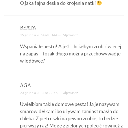
O jaka fajna deska do krojenia natki
BEATA
15 grudnia 2014 at 08:44 —
Odpowiedz
Wspaniałe pesto! A jeśli chciałbym zrobić więcej
na zapas – to jak długo można przechowywać je
w lodówce?
AGA
20 grudnia 2014 at 22:56 —
Odpowiedz
Uwielbiam takie domowe pesta! Ja je nazywam
smarowidełkami bo używam zamiast masła do
chleba. Z pietruszki na pewno zrobię, to będzie
pierwszy raz! Mogę z zielonych polecić również z