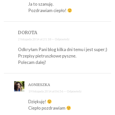
Ja to szanuję.
Pozdrawiam ciepło!
DOROTA
2 listopada 2014 at 21:18 —
Odpowiedz
Odkryłam Pani blog kilka dni temu i jest super;)
Przepisy pietruszkowe pyszne.
Polecam dalej!
AGNIESZKA
19 listopada 2014 at 06:56 —
Odpowiedz
Dziękuję!
Ciepło pozdrawiam