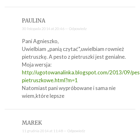
PAULINA
30 listopada 2014 at 20:46 —
Odpowiedz
Pani Agnieszko,
Uwielbiam „panią czytać”,uwielbiam rownież
pietruszkę. A pesto z pietruszki jest genialne.
Moja wersja:
http://ugotowanalinka.blogspot.com/2013/09/pes
pietruszkowe.html?m=1
Natomiast pani wypróbowane i sama nie
wiem,które lepsze
MAREK
11 grudnia 2014 at 11:48 —
Odpowiedz