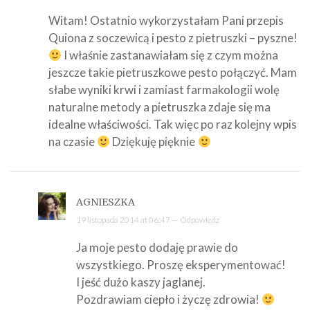
Witam! Ostatnio wykorzystałam Pani przepis
Quiona z soczewicą i pesto z pietruszki – pyszne!
I właśnie zastanawiałam się z czym można
jeszcze takie pietruszkowe pesto połączyć. Mam
słabe wyniki krwi i zamiast farmakologii wolę
naturalne metody a pietruszka zdaje się ma
idealne właściwości. Tak więc po raz kolejny wpis
na czasie
Dziękuję pięknie
AGNIESZKA
19 listopada 2014 at 06:47 —
Odpowiedz
Ja moje pesto dodaję prawie do
wszystkiego. Proszę eksperymentować!
I jeść dużo kaszy jaglanej.
Pozdrawiam ciepło i życzę zdrowia!