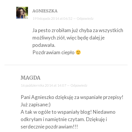
AGNIESZKA
19 listopada 2014 at 06:52 —
Odpowiedz
Ja pesto zrobiłam już chyba za wszystkich
możliwych ziół, więc będę dalej je
podawała.
Pozdrawiam ciepło
MAGDA
16 października 2014 at 14:07 —
Odpowiedz
Pani Agnieszko dziękuję za wspaniałe przepisy!
Już zapisane:)
A tak w ogóle to wspaniały blog! Niedawno
odkryłam i namiętnie czytam. Dziękuję i
serdecznie pozdrawiam!!!