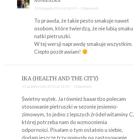
AGNIESZKA
19 listopada 2014 at 06:49 —
Odpowiedz
To prawda, że takie pesto smakuje nawet
osobom, które twierdzą, że nie lubią smaku
natki pietruszki.
W tej wersji naprawdę smakuje wszystkim.
Ciepło pozdrawiam!
IKA (HEALTH AND THE CITY)
15 października 2014 at 12:02 —
Odpowiedz
Świetny wątek. Ja również baaardzo polecam
stosowanie pietruszki w sezonie jesienno-
zimowym, to jedno z lepszych źródeł witaminy C,
której potrzeba nam do wzmocnienia
odporności. Pisałam o tym ostatnio u siebie,
dodam jeszcze trzy pomysły na zastosowanie