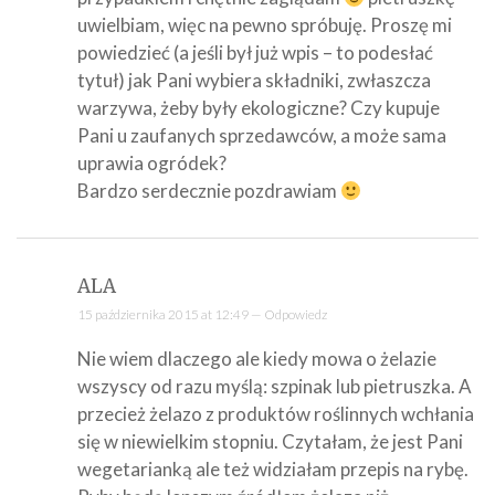
uwielbiam, więc na pewno spróbuję. Proszę mi
powiedzieć (a jeśli był już wpis – to podesłać
tytuł) jak Pani wybiera składniki, zwłaszcza
warzywa, żeby były ekologiczne? Czy kupuje
Pani u zaufanych sprzedawców, a może sama
uprawia ogródek?
Bardzo serdecznie pozdrawiam
ALA
15 października 2015 at 12:49 —
Odpowiedz
Nie wiem dlaczego ale kiedy mowa o żelazie
wszyscy od razu myślą: szpinak lub pietruszka. A
przecież żelazo z produktów roślinnych wchłania
się w niewielkim stopniu. Czytałam, że jest Pani
wegetarianką ale też widziałam przepis na rybę.