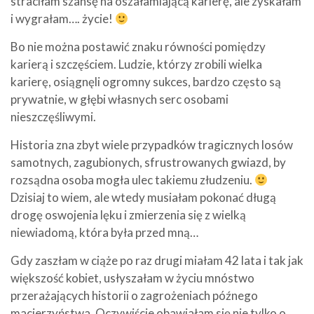
straciłam szansę na oszałamiającą karierę, ale zyskałam
i wygrałam…. życie!
Bo nie można postawić znaku równości pomiędzy
karierą i szczęściem. Ludzie, którzy zrobili wielka
karierę, osiągnęli ogromny sukces, bardzo często są
prywatnie, w głębi własnych serc osobami
nieszczęśliwymi.
Historia zna zbyt wiele przypadków tragicznych losów
samotnych, zagubionych, sfrustrowanych gwiazd, by
rozsądna osoba mogła ulec takiemu złudzeniu.
Dzisiaj to wiem, ale wtedy musiałam pokonać długą
drogę oswojenia lęku i zmierzenia się z wielką
niewiadomą, która była przed mną…
Gdy zaszłam w ciąże po raz drugi miałam 42 lata i tak jak
większość kobiet, usłyszałam w życiu mnóstwo
przerażających historii o zagrożeniach późnego
macierzyństwa. Oczywiście obawiałam się nie tylko o