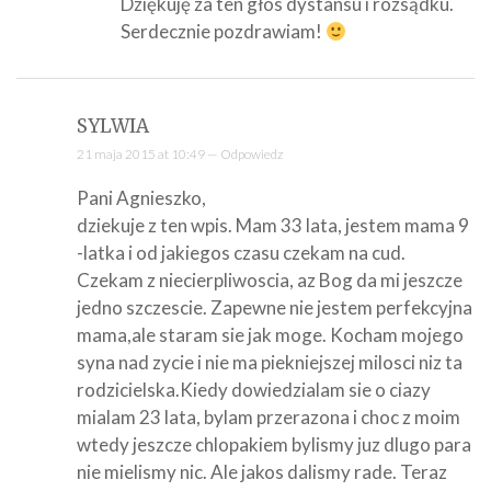
Dziękuję za ten głos dystansu i rozsądku.
Serdecznie pozdrawiam!
SYLWIA
21 maja 2015 at 10:49 —
Odpowiedz
Pani Agnieszko,
dziekuje z ten wpis. Mam 33 lata, jestem mama 9
-latka i od jakiegos czasu czekam na cud.
Czekam z niecierpliwoscia, az Bog da mi jeszcze
jedno szczescie. Zapewne nie jestem perfekcyjna
mama,ale staram sie jak moge. Kocham mojego
syna nad zycie i nie ma piekniejszej milosci niz ta
rodzicielska.Kiedy dowiedzialam sie o ciazy
mialam 23 lata, bylam przerazona i choc z moim
wtedy jeszcze chlopakiem bylismy juz dlugo para
nie mielismy nic. Ale jakos dalismy rade. Teraz