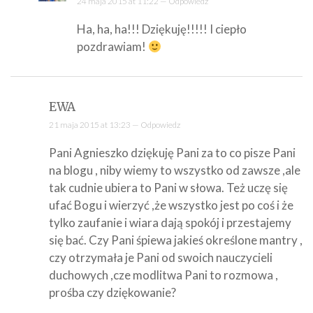
24 maja 2015 at 11:22 —
Odpowiedz
Ha, ha, ha!!! Dziękuję!!!!! I ciepło
pozdrawiam!
EWA
21 maja 2015 at 13:23 —
Odpowiedz
Pani Agnieszko dziękuję Pani za to co pisze Pani
na blogu , niby wiemy to wszystko od zawsze ,ale
tak cudnie ubiera to Pani w słowa. Też uczę się
ufać Bogu i wierzyć ,że wszystko jest po coś i że
tylko zaufanie i wiara dają spokój i przestajemy
się bać. Czy Pani śpiewa jakieś określone mantry ,
czy otrzymała je Pani od swoich nauczycieli
duchowych ,cze modlitwa Pani to rozmowa ,
prośba czy dziękowanie?