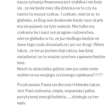
nasza sytuacja finansowa jest stabilna i nie boje
sie , ze nie bede miec dla dziecka na to czy na
tamto to musze czekac. I czekam, wierze w, to
gleboko, ze Bog wie doskonale kiedy nasz skarb
ma sie pojawic na tym swiecie. Nie tylko my
czekamy bo i nasz syn pragnie rodzenstwa.
wierze gleboko w to, ze juz niedlugo bedzie mi
dane tego cudu doswiadczyc po raz drugi. Wiem
takze , ze teraz jestem dojrzalsza, bardziej
swiadoma i ze to macierzynstwo zapewne bedzie
inne.
Niech to dzieciatko gdzies tam juz sobie mnie
wybierze na swojego zyciowego opiekuna!!!!!!!
Pozdrawiam Pania serdecznie i Helenke takze.
Jest Pani cudowna, ciepla, wspaniala i pelna
pozytywnej energii kobieta……dziekuje za ten
wpis.