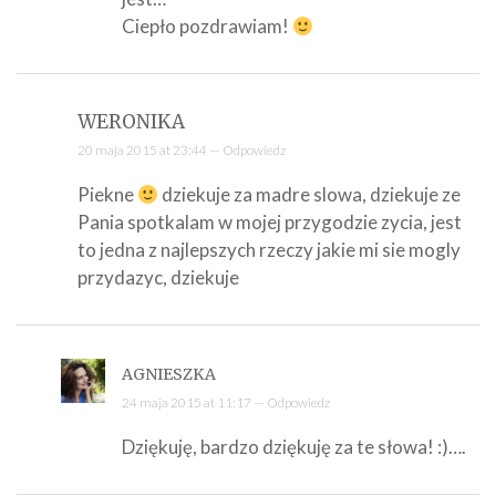
Ciepło pozdrawiam!
WERONIKA
20 maja 2015 at 23:44 —
Odpowiedz
Piekne
dziekuje za madre slowa, dziekuje ze
Pania spotkalam w mojej przygodzie zycia, jest
to jedna z najlepszych rzeczy jakie mi sie mogly
przydazyc, dziekuje
AGNIESZKA
24 maja 2015 at 11:17 —
Odpowiedz
Dziękuję, bardzo dziękuję za te słowa! :)….