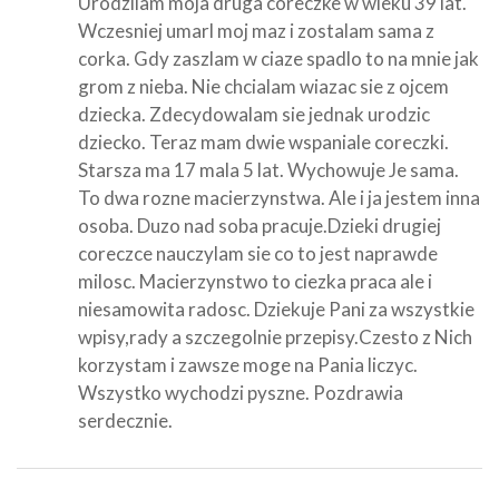
Urodzilam moja druga coreczke w wieku 39 lat.
Wczesniej umarl moj maz i zostalam sama z
corka. Gdy zaszlam w ciaze spadlo to na mnie jak
grom z nieba. Nie chcialam wiazac sie z ojcem
dziecka. Zdecydowalam sie jednak urodzic
dziecko. Teraz mam dwie wspaniale coreczki.
Starsza ma 17 mala 5 lat. Wychowuje Je sama.
To dwa rozne macierzynstwa. Ale i ja jestem inna
osoba. Duzo nad soba pracuje.Dzieki drugiej
coreczce nauczylam sie co to jest naprawde
milosc. Macierzynstwo to ciezka praca ale i
niesamowita radosc. Dziekuje Pani za wszystkie
wpisy,rady a szczegolnie przepisy.Czesto z Nich
korzystam i zawsze moge na Pania liczyc.
Wszystko wychodzi pyszne. Pozdrawia
serdecznie.