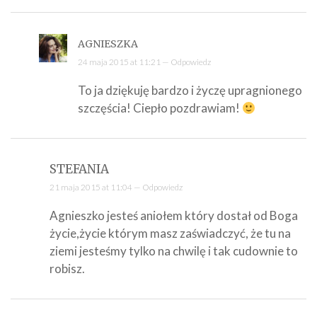
AGNIESZKA
24 maja 2015 at 11:21 —
Odpowiedz
To ja dziękuję bardzo i życzę upragnionego
szczęścia! Ciepło pozdrawiam!
STEFANIA
21 maja 2015 at 11:04 —
Odpowiedz
Agnieszko jesteś aniołem który dostał od Boga
życie,życie którym masz zaświadczyć, że tu na
ziemi jesteśmy tylko na chwilę i tak cudownie to
robisz.