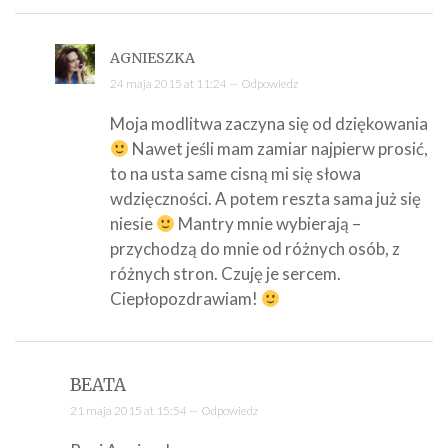
AGNIESZKA
24 maja 2015 at 11:24 —
Odpowiedz
Moja modlitwa zaczyna się od dziękowania
Nawet jeśli mam zamiar najpierw prosić,
to na usta same cisną mi się słowa
wdzięczności. A potem reszta sama już się
niesie
Mantry mnie wybierają –
przychodzą do mnie od różnych osób, z
różnych stron. Czuję je sercem.
Ciepłopozdrawiam!
BEATA
21 maja 2015 at 15:54 —
Odpowiedz