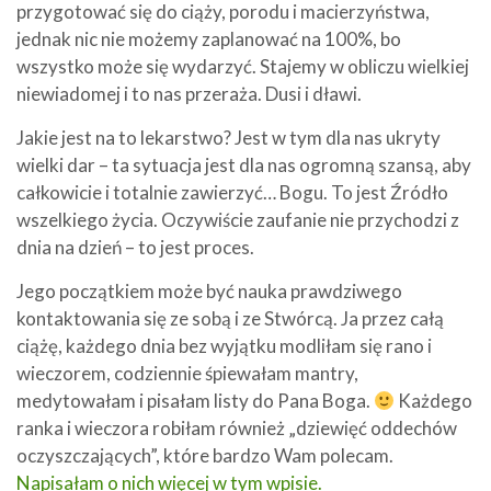
przygotować się do ciąży, porodu i macierzyństwa,
jednak nic nie możemy zaplanować na 100%, bo
wszystko może się wydarzyć. Stajemy w obliczu wielkiej
niewiadomej i to nas przeraża. Dusi i dławi.
Jakie jest na to lekarstwo? Jest w tym dla nas ukryty
wielki dar – ta sytuacja jest dla nas ogromną szansą, aby
całkowicie i totalnie zawierzyć… Bogu. To jest Źródło
wszelkiego życia. Oczywiście zaufanie nie przychodzi z
dnia na dzień – to jest proces.
Jego początkiem może być nauka prawdziwego
kontaktowania się ze sobą i ze Stwórcą. Ja przez całą
ciążę, każdego dnia bez wyjątku modliłam się rano i
wieczorem, codziennie śpiewałam mantry,
medytowałam i pisałam listy do Pana Boga.
Każdego
ranka i wieczora robiłam również „dziewięć oddechów
oczyszczających”, które bardzo Wam polecam.
Napisałam o nich więcej w tym wpisie.