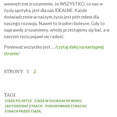
wewnętrzne zrozumienie, że WSZYSTKO, co nas w
życiu spotyka, jest dla nas IDEALNE. Każde
doświadczenie w naszym życiu jest potrzebne dla
naszego rozwoju. Nawet to trudne i bolesne. Gdy to
naprawdę zrozumiemy, wtedy przestajemy się bać, a w
naszym życiu pojawi się radość.
Ponieważ wszystko jest … /
czytaj dalej na następnej
stronie
/
STRONY:
1
2
TAGI:
CIĄŻA PO 40TCE
CIĄŻA W DOJRZAŁYM WIEKU
JAK POKONAĆ STRACH
POKONYWANIE STRACHU
STRACH PRZED CIĄŻĄ