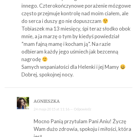
innego. Czterokończynowe porażenie mózgowe
często przejmuje kontrolę nad moim ciałem, ale
do serca i duszy go nie dopuszczam
Tobiaszek ma 13 miesięcy, śpi teraz słodko obok
mnie, a ja marzę o tym by kiedyś powiedział
”mam fajną mamę i kocham ją”. Na razie
odbieram każdy jego uśmiech jak bezcenną
nagrodę
Samych wspaniałości dla Helenki i jej Mamy
Dobrej, spokojnej nocy.
AGNIESZKA
24 maja 2015 at 11:16 —
Odpowiedz
Mocno Panią przytulam Pani Aniu! Życzę
Wam dużo zdrowia, spokoju i miłości, która
jest…