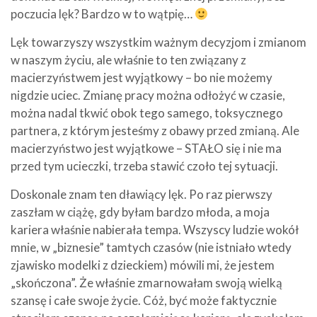
poczucia lęk? Bardzo w to wątpię…
Lęk towarzyszy wszystkim ważnym decyzjom i zmianom
w naszym życiu, ale właśnie to ten związany z
macierzyństwem jest wyjątkowy – bo nie możemy
nigdzie uciec. Zmianę pracy można odłożyć w czasie,
można nadal tkwić obok tego samego, toksycznego
partnera, z którym jesteśmy z obawy przed zmianą. Ale
macierzyństwo jest wyjątkowe – STAŁO się i nie ma
przed tym ucieczki, trzeba stawić czoło tej sytuacji.
Doskonale znam ten dławiący lęk. Po raz pierwszy
zaszłam w ciążę, gdy byłam bardzo młoda, a moja
kariera właśnie nabierała tempa. Wszyscy ludzie wokół
mnie, w „biznesie” tamtych czasów (nie istniało wtedy
zjawisko modelki z dzieckiem) mówili mi, że jestem
„skończona”. Że właśnie zmarnowałam swoją wielką
szansę i całe swoje życie. Cóż, być może faktycznie