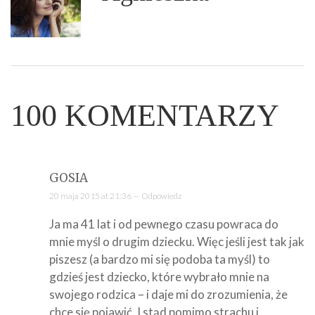
100
KOMENTARZY
GOSIA
20 maja 2015 at 21:36 —
Odpowiedz
Ja ma 41 lat i od pewnego czasu powraca do
mnie myśl o drugim dziecku. Więc jeśli jest tak jak
piszesz (a bardzo mi się podoba ta myśl) to
gdzieś jest dziecko, które wybrało mnie na
swojego rodzica – i daje mi do zrozumienia, że
chce się pojawić. I stąd pomimo strachu i