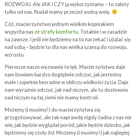
ROZWOJU. Ale JAK i CZY ją wykorzystamy – to zależy
tylko od nas. Nadal mamy przecież wolną wolę.
Cóż, macierzyństwo jednym wielkim kopniakiem
wypycha nas
ze strefy komfortu
. Totalnie i w zasadzie
na zawsze. I jeśli nie będziemy na to narzekać i użalać się
nad sobą – będzie to dla nas wielka szansą do rozwoju,
wzrostu.
Pierwsze nasze wyzwanie to lęk. Macierzyństwo daje
nam bowiem bardzo dogłębnie odczuć, jak jesteśmy
małe i zupełnie bezradne w obliczu wielkości życia. Daje
nam wyraźnie odczuć, jak nad niczym, ale to dosłownie
nad niczym na tej ziemi nie mamy kontroli.
Możemy (i musimy!) do macierzyństwa się
przygotowywać, ale tak naprawdę nigdy żadna z nas nie
wie, jak będzie wyglądał poród, jakie będzie dziecko, jak
będziemy się czuły itd. Możemy (i musimy!) jak najlepiej