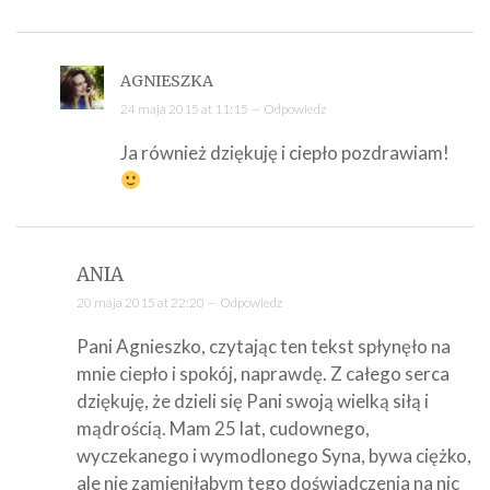
AGNIESZKA
24 maja 2015 at 11:15 —
Odpowiedz
Ja również dziękuję i ciepło pozdrawiam!
ANIA
20 maja 2015 at 22:20 —
Odpowiedz
Pani Agnieszko, czytając ten tekst spłynęło na
mnie ciepło i spokój, naprawdę. Z całego serca
dziękuję, że dzieli się Pani swoją wielką siłą i
mądrością. Mam 25 lat, cudownego,
wyczekanego i wymodlonego Syna, bywa ciężko,
ale nie zamieniłabym tego doświadczenia na nic