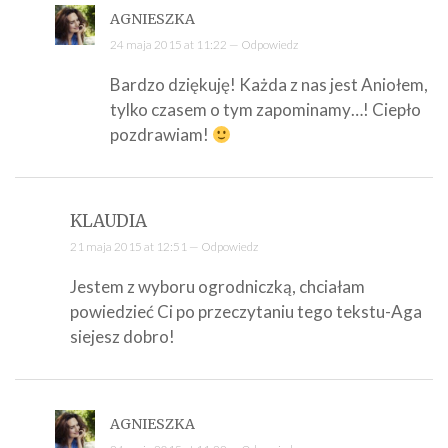
AGNIESZKA
24 maja 2015 at 11:22 —
Odpowiedz
Bardzo dziękuję! Każda z nas jest Aniołem,
tylko czasem o tym zapominamy…! Ciepło
pozdrawiam!
KLAUDIA
21 maja 2015 at 12:51 —
Odpowiedz
Jestem z wyboru ogrodniczką, chciałam
powiedzieć Ci po przeczytaniu tego tekstu-Aga
siejesz dobro!
AGNIESZKA