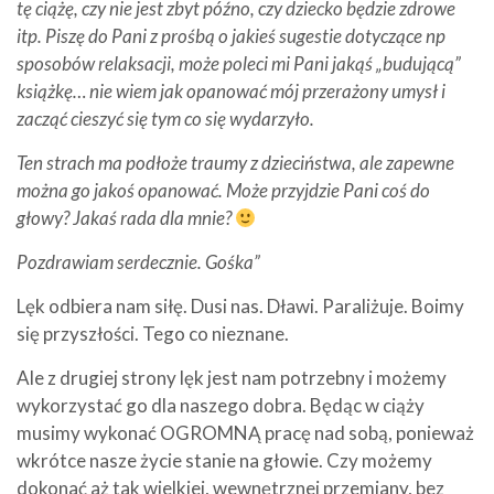
tę ciążę, czy nie jest zbyt późno, czy dziecko będzie zdrowe
itp. Piszę do Pani z prośbą o jakieś sugestie dotyczące np
sposobów relaksacji, może poleci mi Pani jakąś „budującą”
książkę… nie wiem jak opanować mój przerażony umysł i
zacząć cieszyć się tym co się wydarzyło.
Ten strach ma podłoże traumy z dzieciństwa, ale zapewne
można go jakoś opanować. Może przyjdzie Pani coś do
głowy? Jakaś rada dla mnie?
Pozdrawiam serdecznie.
Gośka”
Lęk odbiera nam siłę. Dusi nas. Dławi. Paraliżuje. Boimy
się przyszłości. Tego co nieznane.
Ale z drugiej strony lęk jest nam potrzebny i możemy
wykorzystać go dla naszego dobra. Będąc w ciąży
musimy wykonać OGROMNĄ pracę nad sobą, ponieważ
wkrótce nasze życie stanie na głowie. Czy możemy
dokonać aż tak wielkiej, wewnętrznej przemiany, bez