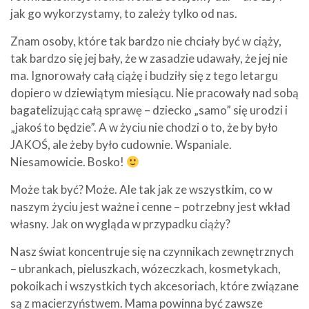
jak go wykorzystamy, to zależy tylko od nas.
Znam osoby, które tak bardzo nie chciały być w ciąży,
tak bardzo się jej bały, że w zasadzie udawały, że jej nie
ma. Ignorowały całą ciążę i budziły się z tego letargu
dopiero w dziewiątym miesiącu. Nie pracowały nad sobą
bagatelizując całą sprawę – dziecko „samo” się urodzi i
„jakoś to będzie”. A w życiu nie chodzi o to, że by było
JAKOŚ, ale żeby było cudownie. Wspaniale.
Niesamowicie. Bosko!
Może tak być? Może. Ale tak jak ze wszystkim, co w
naszym życiu jest ważne i cenne – potrzebny jest wkład
własny. Jak on wygląda w przypadku ciąży?
Nasz świat koncentruje się na czynnikach zewnętrznych
– ubrankach, pieluszkach, wózeczkach, kosmetykach,
pokoikach i wszystkich tych akcesoriach, które związane
są z macierzyństwem. Mama powinna być zawsze