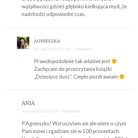
wątpliwości gdzieś głęboko kiełkująca myśl, że
nadchodzi odpowiedni czas.
AGNIESZKA
24 maja 2015 at 11:13 —
Odpowiedz
Prawdopodobnie tak właśnie jest
Zachęcam do przeczytania książki
„Dziecięce dusz”. Ciepło pozdrawiam
ANIA
20 maja 2015 at 21:49 —
Odpowiedz
P.Agnieszko! Wzruszylam sie ale wiem o czym
Pani mowi i zgadzam sie w 100 procentach.