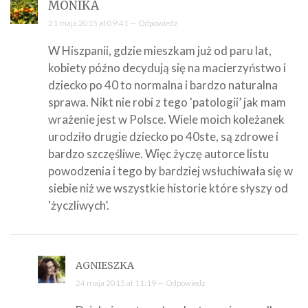
MONIKA
21 maja 2015 at 09:41 —
Odpowiedz
W Hiszpanii, gdzie mieszkam już od paru lat,
kobiety późno decydują się na macierzyństwo i
dziecko po 40 to normalna i bardzo naturalna
sprawa. Nikt nie robi z tego 'patologii’ jak mam
wrażenie jest w Polsce. Wiele moich koleżanek
urodziło drugie dziecko po 40ste, są zdrowe i
bardzo szczęśliwe. Więc życzę autorce listu
powodzenia i tego by bardziej wsłuchiwała się w
siebie niż we wszystkie historie które słyszy od
'życzliwych’.
AGNIESZKA
24 maja 2015 at 11:19 —
Odpowiedz