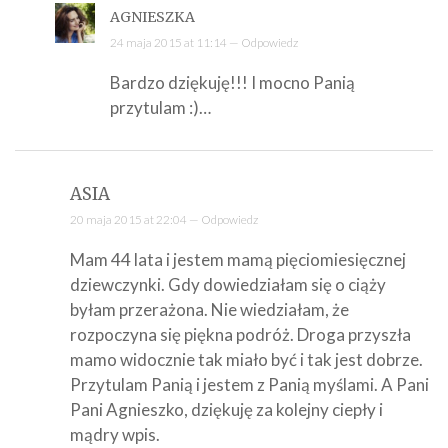
AGNIESZKA
24 maja 2015 at 11:14 —
Odpowiedz
Bardzo dziękuję!!! I mocno Panią
przytulam :)…
ASIA
20 maja 2015 at 22:04 —
Odpowiedz
Mam 44 lata i jestem mamą pięciomiesięcznej
dziewczynki. Gdy dowiedziałam się o ciąży
byłam przerażona. Nie wiedziałam, że
rozpoczyna się piękna podróż. Droga przyszła
mamo widocznie tak miało być i tak jest dobrze.
Przytulam Panią i jestem z Panią myślami. A Pani
Pani Agnieszko, dziękuję za kolejny ciepły i
mądry wpis.