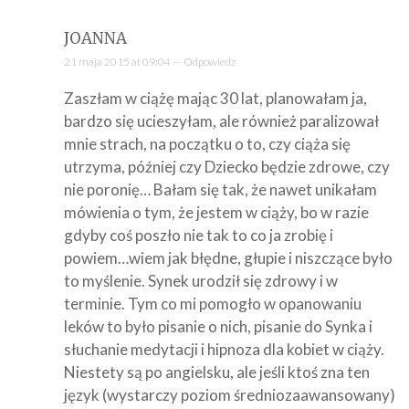
JOANNA
21 maja 2015 at 09:04 —
Odpowiedz
Zaszłam w ciążę mając 30 lat, planowałam ja,
bardzo się ucieszyłam, ale również paralizował
mnie strach, na początku o to, czy ciąża się
utrzyma, później czy Dziecko będzie zdrowe, czy
nie poronię… Bałam się tak, że nawet unikałam
mówienia o tym, że jestem w ciąży, bo w razie
gdyby coś poszło nie tak to co ja zrobię i
powiem…wiem jak błędne, głupie i niszczące było
to myślenie. Synek urodził się zdrowy i w
terminie. Tym co mi pomogło w opanowaniu
leków to było pisanie o nich, pisanie do Synka i
słuchanie medytacji i hipnoza dla kobiet w ciąży.
Niestety są po angielsku, ale jeśli ktoś zna ten
język (wystarczy poziom średniozaawansowany)