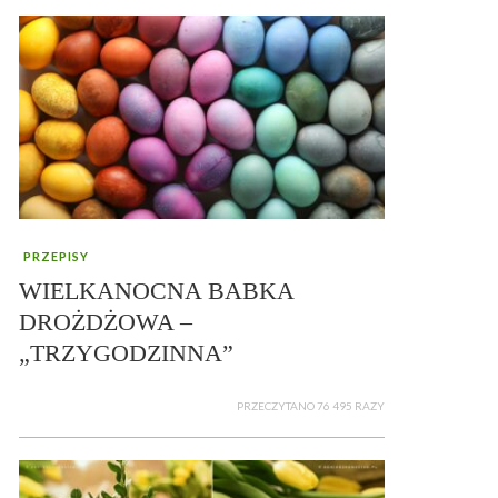
PRZEPISY
WIELKANOCNA BABKA
DROŻDŻOWA –
„TRZYGODZINNA”
PRZECZYTANO 76 495 RAZY