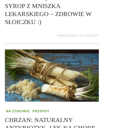
SYROP Z MNISZKA
LEKARSKIEGO – ZDROWIE W
SŁOICZKU :)
PRZECZYTANO 1 005 763 RAZY
NA ZDROWIE
PRZEPISY
CHRZAN: NATURALNY
ANTYBIOTYK, LEK NA CHORE