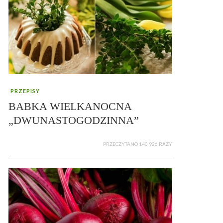
PRZEPISY
BABKA WIELKANOCNA
„DWUNASTOGODZINNA”
PRZECZYTANO 140 926 RAZY