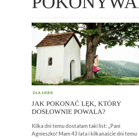
POKONYWA
WIELKANOCNA BABKA DROŻDŻOWA –
„PRZEMIANA” PODRÓŻ DO SIŁY I
GENIALNY ZAKWAS Z BURAKÓW DOMOW
AFIRMACJE – TWORZENIE DOBREGO
„TRZYGODZINNA”
WOLNOŚCI :)
ROBOTY – WZMACNIA KREW I ODPORNO
ŻYCIA!
DLA SIEBIE
JAK POKONAĆ LĘK, KTÓRY
DOSŁOWNIE POWALA?
Kilka dni temu dostałam taki list: „Pani
Agnieszko! Mam 43 lata i kilkanaście dni temu