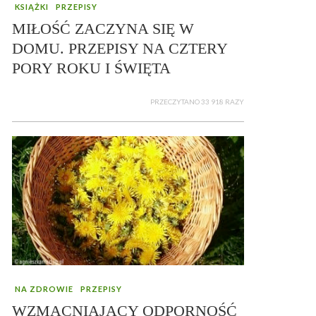
KSIĄŻKI
PRZEPISY
MIŁOŚĆ ZACZYNA SIĘ W
DOMU. PRZEPISY NA CZTERY
PORY ROKU I ŚWIĘTA
PRZECZYTANO 33 918 RAZY
NA ZDROWIE
PRZEPISY
WZMACNIAJĄCY ODPORNOŚĆ