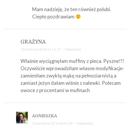
Mam nadzieję, że ten również polubi.
Ciepło pozdrawiam
GRAŻYNA
19 września 2014 at 11:17 —
Odpowiedz
Właśnie wyciągnęłam muffiny z pieca. Pyszne!!!
Oczywiście wprowadziłam własne modyfikacje-
zamieniłam zwykłą mąkę na pełnoziarnistą a
zamiast jeżyn dałam wiśnie z nalewki. Polecam
owoce z procentami w mufinach
AGNIESZKA
23 września 2014 at 04:28 —
Odpowiedz