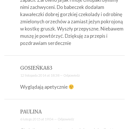
nimi zachwyceni. Do babeczek dodałam
kawałeczki dobrej gorzkiej czekolady i odrobinę
zmielonych orzechów a zamiast jeżyn pokrojoną
w kostkę gruszk. Wyszły przepyszne. Niebawem
muszę je powtórzyć. Dziękuję za przepis i
pozdrawiam serdecznie
GOSIEŃKA83
12 listopada 2014 at 18:38 —
Odpowiedz
Wyglądają apetycznie
PAULINA
6 lutego 2015 at 19:04 —
Odpowiedz