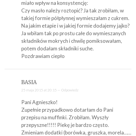
miało wpływ na konsystencję:
Czy masło należy roztopić? Ja tak zrobiłam, w
takiej formie półpłynnej wymieszałam z cukrem.
Na jakim etapie i w jakiej formie dodajemy jajko?
Ja wbiłam tak po prostu całe do wymieszanych
składników mokrych i chwilę pomiksowałam,
potem dodałam składniki suche.
Pozdrawiam ciepło
BASIA
25 maja 2015 at 20:15 —
Odpowiedz
Pani Agnieszko!
Zupełnie przypadkowo dotarłam do Pani
przepisu na muffinki. Zrobiłam. Wyszły
przepyszne!!!!! Piekę je bardzo często.
Zmieniam dodatki (borówka, gruszka, morela……