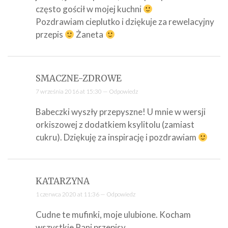
często gościł w mojej kuchni
Pozdrawiam cieplutko i dziękuje za rewelacyjny
przepis
Żaneta
SMACZNE-ZDROWE
7 września 2016 at 15:30 —
Odpowiedz
Babeczki wyszły przepyszne! U mnie w wersji
orkiszowej z dodatkiem ksylitolu (zamiast
cukru). Dziękuję za inspirację i pozdrawiam
KATARZYNA
1 czerwca 2020 at 11:36 —
Odpowiedz
Cudne te mufinki, moje ulubione. Kocham
wszystkie Pani przepisy.