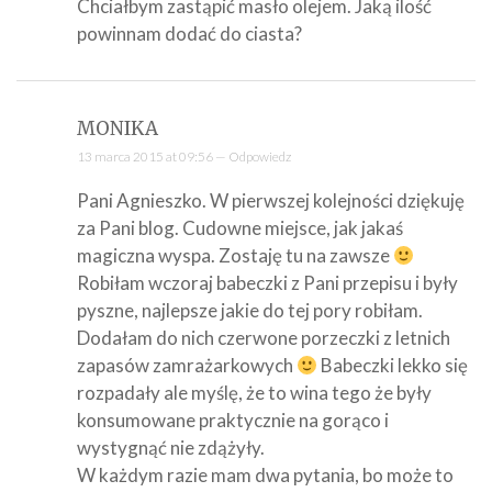
Chciałbym zastąpić masło olejem. Jaką ilość
powinnam dodać do ciasta?
MONIKA
13 marca 2015 at 09:56 —
Odpowiedz
Pani Agnieszko. W pierwszej kolejności dziękuję
za Pani blog. Cudowne miejsce, jak jakaś
magiczna wyspa. Zostaję tu na zawsze
Robiłam wczoraj babeczki z Pani przepisu i były
pyszne, najlepsze jakie do tej pory robiłam.
Dodałam do nich czerwone porzeczki z letnich
zapasów zamrażarkowych
Babeczki lekko się
rozpadały ale myślę, że to wina tego że były
konsumowane praktycznie na gorąco i
wystygnąć nie zdążyły.
W każdym razie mam dwa pytania, bo może to