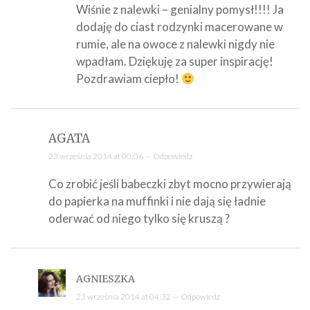
Wiśnie z nalewki – genialny pomysł!!!! Ja
dodaję do ciast rodzynki macerowane w
rumie, ale na owoce z nalewki nigdy nie
wpadłam. Dziękuję za super inspirację!
Pozdrawiam ciepło!
AGATA
23 września 2014 at 00:06 —
Odpowiedz
Co zrobić jeśli babeczki zbyt mocno przywierają
do papierka na muffinki i nie dają się ładnie
oderwać od niego tylko się kruszą ?
AGNIESZKA
23 września 2014 at 04:32 —
Odpowiedz