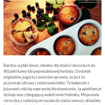
Bardzo szybki deser, idealny dla dzieci i dorosłych do
filiżanki kawy lub popołudniowej herbaty. Dodatek
migdałów, jogurtu i owoców sprawia, że jest to
przysmak zdrowy i relatywnie lekki. Te babeczki z
jeżynami robi się naprawdę błyskawicznie. Ja upiekłam je
dzisiaj rano z biegającą wokół mnie Helenką. Moja mała
córeczka z radością wrzucała do ciasta owoce, układała