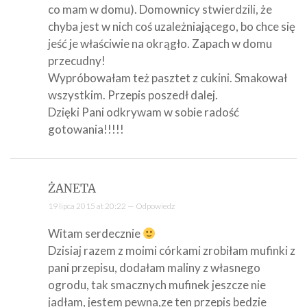
co mam w domu). Domownicy stwierdzili, że
chyba jest w nich coś uzależniającego, bo chce się
jeść je właściwie na okrągło. Zapach w domu
przecudny!
Wypróbowałam też pasztet z cukini. Smakował
wszystkim. Przepis poszedł dalej.
Dzięki Pani odkrywam w sobie radość
gotowania!!!!!
ŻANETA
19 lipca 2015 at 20:22 —
Odpowiedz
Witam serdecznie
Dzisiaj razem z moimi córkami zrobiłam mufinki z
pani przepisu, dodałam maliny z własnego
ogrodu, tak smacznych mufinek jeszcze nie
jadłam, jestem pewna,ze ten przepis bedzie