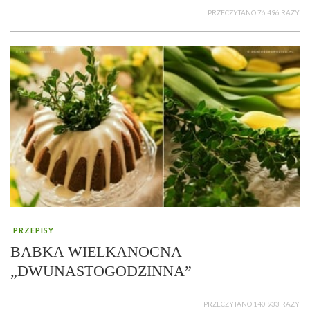
PRZECZYTANO 76 496 RAZY
PRZEPISY
BABKA WIELKANOCNA
„DWUNASTOGODZINNA”
PRZECZYTANO 140 933 RAZY