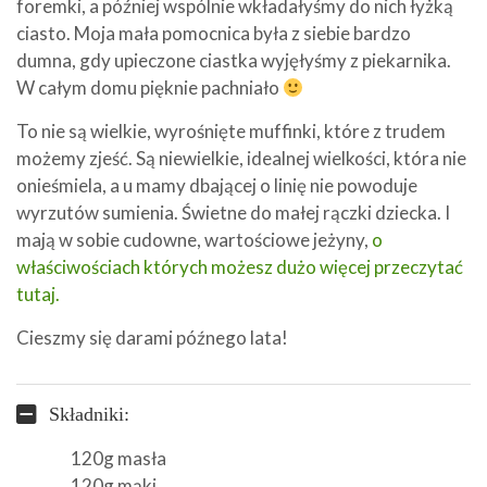
foremki, a później wspólnie wkładałyśmy do nich łyżką
ciasto. Moja mała pomocnica była z siebie bardzo
dumna, gdy upieczone ciastka wyjęłyśmy z piekarnika.
W całym domu pięknie pachniało
To nie są wielkie, wyrośnięte muffinki, które z trudem
możemy zjeść. Są niewielkie, idealnej wielkości, która nie
onieśmiela, a u mamy dbającej o linię nie powoduje
wyrzutów sumienia. Świetne do małej rączki dziecka. I
mają w sobie cudowne, wartościowe jeżyny,
o
właściwościach których możesz dużo więcej przeczytać
tutaj.
Cieszmy się darami późnego lata!
Składniki:
120g masła
120g mąki