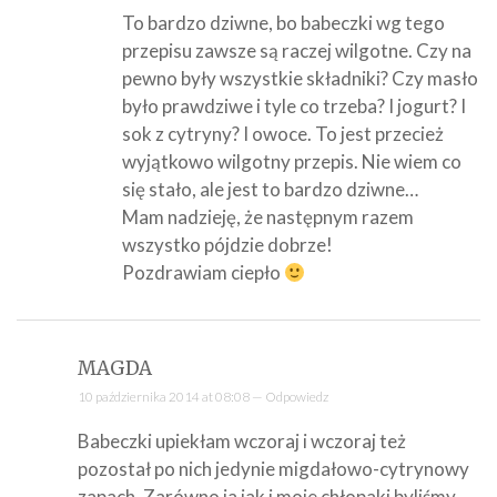
To bardzo dziwne, bo babeczki wg tego
przepisu zawsze są raczej wilgotne. Czy na
pewno były wszystkie składniki? Czy masło
było prawdziwe i tyle co trzeba? I jogurt? I
sok z cytryny? I owoce. To jest przecież
wyjątkowo wilgotny przepis. Nie wiem co
się stało, ale jest to bardzo dziwne…
Mam nadzieję, że następnym razem
wszystko pójdzie dobrze!
Pozdrawiam ciepło
MAGDA
10 października 2014 at 08:08 —
Odpowiedz
Babeczki upiekłam wczoraj i wczoraj też
pozostał po nich jedynie migdałowo-cytrynowy
zapach. Zarówno ja jak i moje chłopaki byliśmy