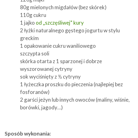
80g mielonych migdałów (bez skórek)
110g cukru
1 jajko
od „szczęśliwej” kury
2 łyżki naturalnego gęstego jogurtu w stylu
greckim
1 opakowanie cukru waniliowego
szczypta soli
skórka otarta z 1 sparzonej i dobrze
wyszorowanej cytryny
sok wyciśnięty z ½ cytryny
1 łyżeczka proszku do pieczenia (najlepiej bez
fosforanów)
2 garści jeżyn lub innych owoców (maliny, wiśnie,
borówki, jagody…)
Sposób wykonania: