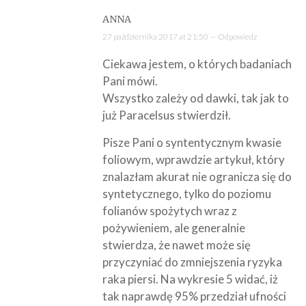
ANNA
27 października 2017 at 21:50 —
Odpowiedz
Ciekawa jestem, o których badaniach
Pani mówi.
Wszystko zależy od dawki, tak jak to
już Paracelsus stwierdził.
Pisze Pani o syntentycznym kwasie
foliowym, wprawdzie artykuł, który
znalazłam akurat nie ogranicza się do
syntetycznego, tylko do poziomu
folianów spożytych wraz z
pożywieniem, ale generalnie
stwierdza, że nawet może się
przyczyniać do zmniejszenia ryzyka
raka piersi. Na wykresie 5 widać, iż
tak naprawdę 95% przedział ufności