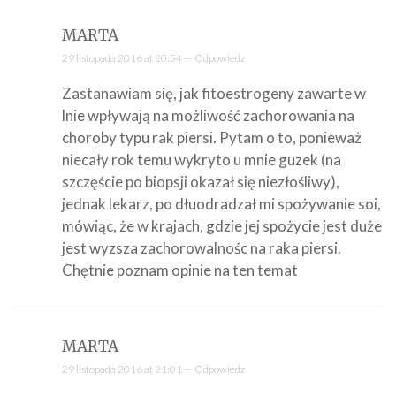
MARTA
29 listopada 2016 at 20:54 —
Odpowiedz
Zastanawiam się, jak fitoestrogeny zawarte w
lnie wpływają na możliwość zachorowania na
choroby typu rak piersi. Pytam o to, ponieważ
niecały rok temu wykryto u mnie guzek (na
szczęście po biopsji okazał się niezłośliwy),
jednak lekarz, po dłuodradzał mi spożywanie soi,
mówiąc, że w krajach, gdzie jej spożycie jest duże
jest wyzsza zachorowalnośc na raka piersi.
Chętnie poznam opinie na ten temat
MARTA
29 listopada 2016 at 21:01 —
Odpowiedz