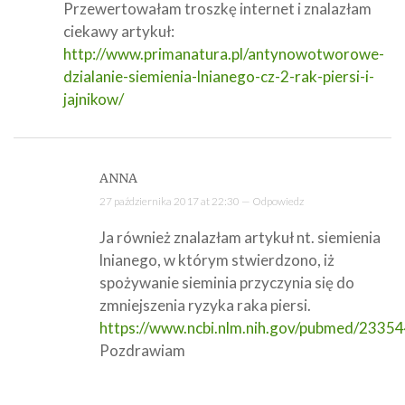
Przewertowałam troszkę internet i znalazłam
ciekawy artykuł:
http://www.primanatura.pl/antynowotworowe-
dzialanie-siemienia-lnianego-cz-2-rak-piersi-i-
jajnikow/
ANNA
27 października 2017 at 22:30 —
Odpowiedz
Ja również znalazłam artykuł nt. siemienia
lnianego, w którym stwierdzono, iż
spożywanie sieminia przyczynia się do
zmniejszenia ryzyka raka piersi.
https://www.ncbi.nlm.nih.gov/pubmed/2335
Pozdrawiam