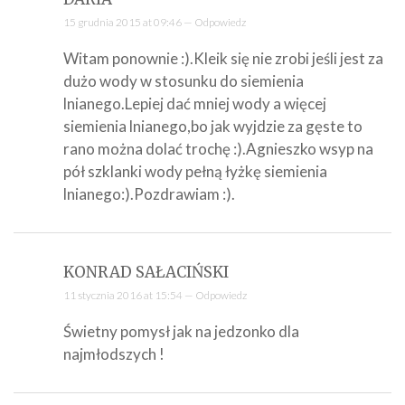
15 grudnia 2015 at 09:46 —
Odpowiedz
Witam ponownie :).Kleik się nie zrobi jeśli jest za
dużo wody w stosunku do siemienia
lnianego.Lepiej dać mniej wody a więcej
siemienia lnianego,bo jak wyjdzie za gęste to
rano można dolać trochę :).Agnieszko wsyp na
pół szklanki wody pełną łyżkę siemienia
lnianego:).Pozdrawiam :).
KONRAD SAŁACIŃSKI
11 stycznia 2016 at 15:54 —
Odpowiedz
Świetny pomysł jak na jedzonko dla
najmłodszych !