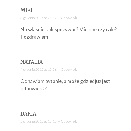
MIKI
3 grudnia 2015 at 21:32 —
Odpowiedz
No wlasnie. Jak spozywac? Mielone czy cale?
Pozdrawiam
NATALIA
4 grudnia 2015 at 12:26 —
Odpowiedz
Odnawiam pytanie, a może gdzieś już jest
odpowiedź?
DARIA
5 grudnia 2015 at 15:10 —
Odpowiedz