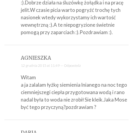
:).Dobrze działa na śluzówkę żołądka i na pracę
jelit.W czasie picia warto pogryźć trochę tych
nasionek wtedy wykorzystamy ich wartość
wewnętrzną :).A te niepogryzione świetnie
pomogą przy zaparciach :).Pozdrawiam :).
AGNIESZKA
12 grudnia 2015 at 11:49 —
Odpowiedz
Witam
a ja zalalam łyżkę siemienia lnianego na noc tego
ciemniejszegi ciepła przygotowana wodą i rano
nadal była to woda nie zrobił Sie kleik.Jaka Mose
być tego przyczyną?pozdrawiam ?
DARIA