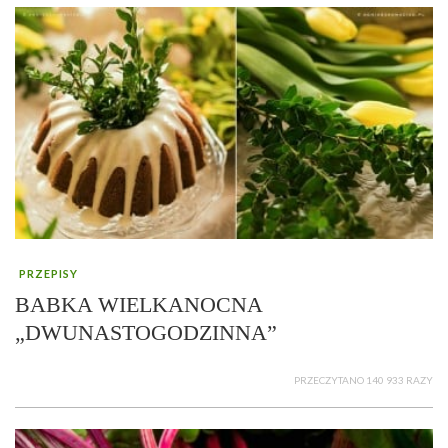
PRZEPISY
BABKA WIELKANOCNA
„DWUNASTOGODZINNA”
PRZECZYTANO 140 933 RAZY