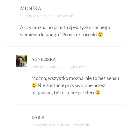
MONIKA
9 lutego 2016 at 12:33 —
Odpowiedz
A czy mozna po prostu zjeść łyżkę suchego
siemienia lnianego? Prosto z torebki
AGNIESZKA
9 lutego 2016 at 20:12 —
Odpowiedz
Można, wszystko można, ale to bez sensu
Nie zostanie przyswojone przez
organizm, tylko sobie przeleci
DARIA
16 stycznia 2017 at 10:41 —
Odpowiedz