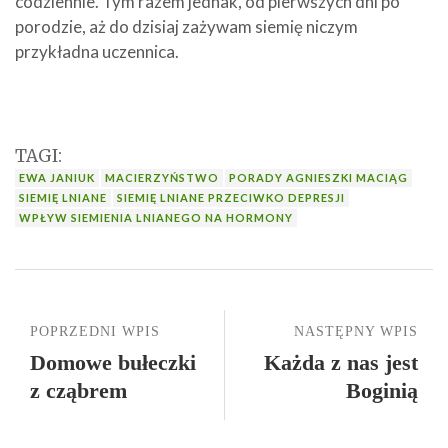
codziennie. Tym razem jednak, od pierwszych dni po
porodzie, aż do dzisiaj zażywam siemię niczym
przykładna uczennica.
TAGI:
EWA JANIUK
MACIERZYŃSTWO
PORADY AGNIESZKI MACIĄG
SIEMIĘ LNIANE
SIEMIĘ LNIANE PRZECIWKO DEPRESJI
WPŁYW SIEMIENIA LNIANEGO NA HORMONY
POPRZEDNI WPIS
NASTĘPNY WPIS
Domowe bułeczki
Każda z nas jest
z cząbrem
Boginią