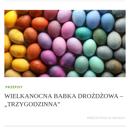
PRZEPISY
WIELKANOCNA BABKA DROŻDŻOWA –
„TRZYGODZINNA”
PRZECZYTANO 76 496 RAZY