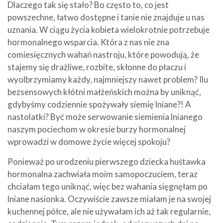
Dlaczego tak się stało? Bo często to, co jest
powszechne, łatwo dostępne i tanie nie znajduje u nas
uznania. W ciągu życia kobieta wielokrotnie potrzebuje
hormonalnego wsparcia. Która z nas nie zna
comiesięcznych wahań nastroju, które powodują, że
stajemy się drażliwe, rozbite, skłonne do płaczu i
wyolbrzymiamy każdy, najmniejszy nawet problem? Ilu
bezsensowych kłótni małżeńskich można by uniknąć,
gdybyśmy codziennie spożywały siemię lniane?! A
nastolatki? Być może serwowanie siemienia lnianego
naszym pociechom w okresie burzy hormonalnej
wprowadzi w domowe życie więcej spokoju?
Ponieważ po urodzeniu pierwszego dziecka huśtawka
hormonalna zachwiała moim samopoczuciem, teraz
chciałam tego uniknąć, więc bez wahania sięgnęłam po
lniane nasionka. Oczywiście zawsze miałam je na swojej
kuchennej półce, ale nie używałam ich aż tak regularnie,