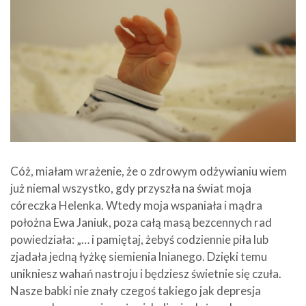
Cóż, miałam wrażenie, że o zdrowym odżywianiu wiem
już niemal wszystko, gdy przyszła na świat moja
córeczka Helenka. Wtedy moja wspaniała i mądra
położna Ewa Janiuk, poza całą masą bezcennych rad
powiedziała: „… i pamiętaj, żebyś codziennie piła lub
zjadała jedną łyżkę siemienia lnianego. Dzięki temu
unikniesz wahań nastroju i będziesz świetnie się czuła.
Nasze babki nie znały czegoś takiego jak depresja