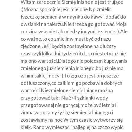
Witam serdecznie.Siemię lniane nie jest trujące
:)Można spokojnie jeść mielone.Np.zmielić
łyżeczkę siemienia w młynku do kawy i dodać do
owsianki na talerzu.Nie trzeba go gotować.Moja
rodzina własnie tak między innymi je siemię :).Ale
co ważne,to co zmielimy musi być od razu
zjedzone.Jeśli będzie zostawione na dłuższy
czas,czyli kilka dni,tydzień itd.,to niestety już nie
ma ono wartości.Dlatego nie polecam kupowania
zmielonego już siemienia lnianego,bo już nie ma
w nim takiej mocy :).I o zgrozo jest on jeszcze
odtłuszczony,co całkiem go pozbawia dobrych
wartości.Niezmielone siemię lniane można
przygotować tak : Na 3/4 szklanki wody
przegotowanej nie gorącej,może być letnia i
zimna,wrzucamy łyżkę siemienia lnianego i
zostawiamy na noc.W tym czasie wytworzy się
kleik. Rano wymieszać i najlepiej na czczo wypić