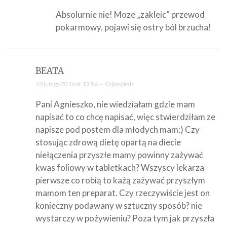
Absolurnie nie! Moze „zakleic” przewod
pokarmowy, pojawi się ostry ból brzucha!
BEATA
18 lutego 2016 at 13:56 —
Odpowiedz
Pani Agnieszko, nie wiedziałam gdzie mam
napisać to co chcę napisać, więc stwierdziłam ze
napisze pod postem dla młodych mam:) Czy
stosując zdrową dietę opartą na diecie
niełączenia przyszłe mamy powinny zażywać
kwas foliowy w tabletkach? Wszyscy lekarza
pierwsze co robią to każą zażywać przyszłym
mamom ten preparat. Czy rzeczywiście jest on
konieczny podawany w sztuczny sposób? nie
wystarczy w pożywieniu? Poza tym jak przyszła