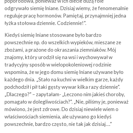
poporodowa, ponieważ w ich diecie dużą role
odgrywało siemię lniane. Dzisiaj wiemy, że fenomenalnie
reguluje pracę hormonów. Pamiętaj, przynajmniej jedna
łyżka stołowa dziennie. Codziennie!”.
Kiedyś siemię lniane stosowane było bardzo
powszechnie np. do wszelkich wypieków, mieszane ze
zbożami, a prażone do okraszania ziemniaków. Mój
znajomy, który urodził się na wsi i wychowywał w
tradycyjny sposób w wielopokoleniowej rodzinie
wspomina, że w jego domu siemię lniane używane było
każdego dnia. „Stało na kuchni w wielkim garze, każdy
podchodził i pił taki gęsty wywar kilka razy dziennie”.
„Dlaczego?” – zapytałam- „Leczono nim jakieś choroby,
pomagało w dolegliwościach?”. „Nie, piliśmy je, ponieważ
mówiono, że jest zdrowe. Do dzisiaj niewiele wiem o
właściwościach siemienia, ale używano go kiedyś
powszechnie, bardzo często, nie tak jak dzisiaj….”