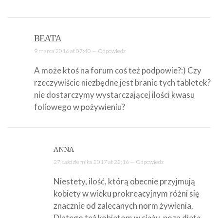
BEATA
9 marca 2016 at 07:40 —
Odpowiedz
A może ktoś na forum coś też podpowie?:) Czy
rzeczywiście niezbędne jest branie tych tabletek?
nie dostarczymy wystarczającej ilości kwasu
foliowego w pożywieniu?
ANNA
27 października 2017 at 22:16 —
Odpowiedz
Niestety, ilość, którą obecnie przyjmują
kobiety w wieku prokreacyjnym różni się
znacznie od zalecanych norm żywienia.
Dlatego też kobietom w ciąży, poza dietą