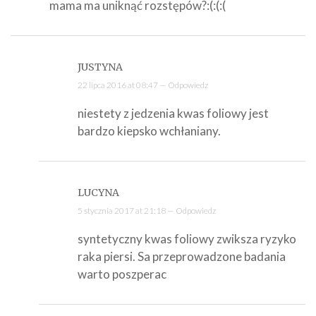
mama ma uniknąć rozstępów?:(:(:(
JUSTYNA
22 lipca 2016 at 08:47 —
Odpowiedz
niestety z jedzenia kwas foliowy jest
bardzo kiepsko wchłaniany.
LUCYNA
5 stycznia 2017 at 21:18 —
Odpowiedz
syntetyczny kwas foliowy zwiksza ryzyko
raka piersi. Sa przeprowadzone badania
warto poszperac