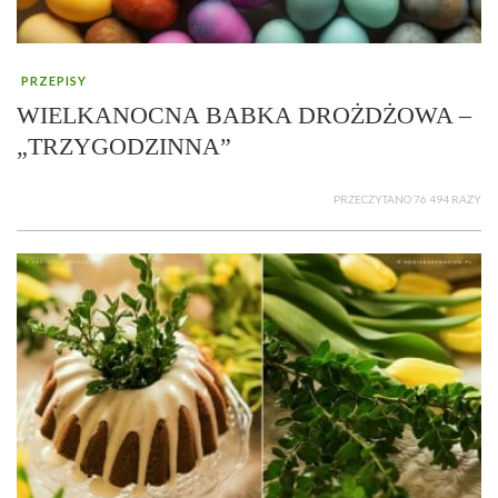
PRZEPISY
WIELKANOCNA BABKA DROŻDŻOWA –
„TRZYGODZINNA”
PRZECZYTANO 76 494 RAZY