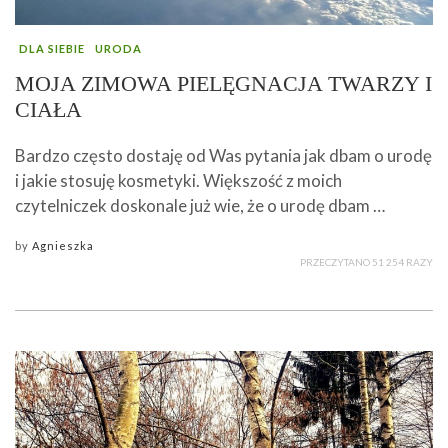
DLA SIEBIE
URODA
MOJA ZIMOWA PIELĘGNACJA TWARZY I
CIAŁA
Bardzo często dostaję od Was pytania jak dbam o urodę
i jakie stosuję kosmetyki. Większość z moich
czytelniczek doskonale już wie, że o urodę dbam …
by
Agnieszka
PRZECZYTANO 51 254 RAZY