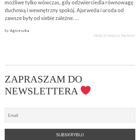
możliwe tylko wówczas, gdy odzwierciedla równowagę
duchową i wewnętrzny spokój. Ajurweda i uroda od
zawsze były od siebie zależne. …
by
Agnieszka
PRZECZYTANO 31 786 RAZY
ZAPRASZAM DO
NEWSLETTERA