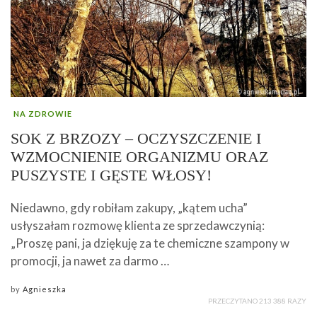
NA ZDROWIE
SOK Z BRZOZY – OCZYSZCZENIE I
WZMOCNIENIE ORGANIZMU ORAZ
PUSZYSTE I GĘSTE WŁOSY!
Niedawno, gdy robiłam zakupy, „kątem ucha”
usłyszałam rozmowę klienta ze sprzedawczynią:
„Proszę pani, ja dziękuję za te chemiczne szampony w
promocji, ja nawet za darmo …
by
Agnieszka
PRZECZYTANO 213 388 RAZY