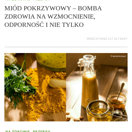
MIÓD POKRZYWOWY – BOMBA
ZDROWIA NA WZMOCNIENIE,
ODPORNOŚĆ I NIE TYLKO
PRZECZYTANO 117 167 RAZY
NA ZDROWIE
PRZEPISY