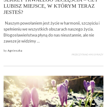
LUBISZ MIEJSCE, W KTÓRYM TERAZ
JESTEŚ?
Naszym powołaniem jest życie w harmonii, szczęściu i
spełnieniu we wszystkich obszarach naszego życia.
Błogosławieństwa płyną do nas nieustannie, ale nie
zawsze je widzimy …
by
Agnieszka
PRZECZYTANO 49 019 RAZY