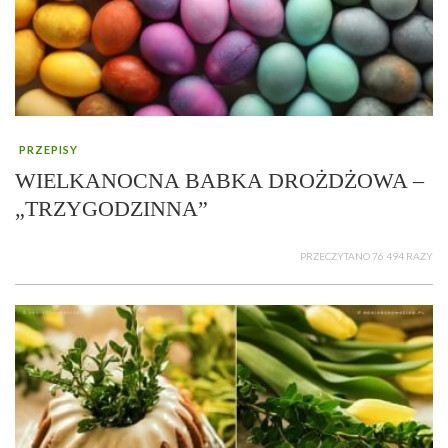
PRZEPISY
WIELKANOCNA BABKA DROŻDŻOWA –
„TRZYGODZINNA”
PRZECZYTANO 76 494 RAZY