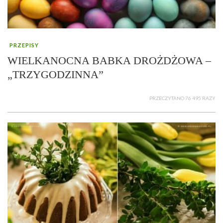
PRZEPISY
WIELKANOCNA BABKA DROŻDŻOWA –
„TRZYGODZINNA”
PRZECZYTANO 76 495 RAZY