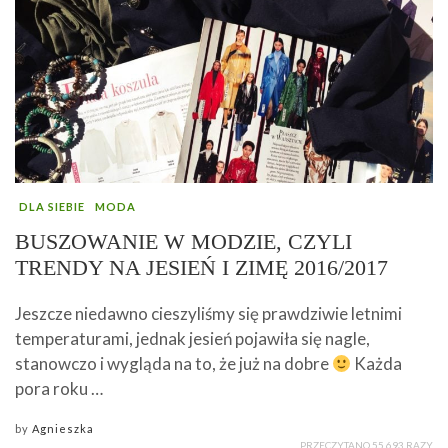
DLA SIEBIE
MODA
BUSZOWANIE W MODZIE, CZYLI
TRENDY NA JESIEŃ I ZIMĘ 2016/2017
Jeszcze niedawno cieszyliśmy się prawdziwie letnimi
temperaturami, jednak jesień pojawiła się nagle,
stanowczo i wygląda na to, że już na dobre
Każda
pora roku …
by
Agnieszka
PRZECZYTANO 55 693 RAZY