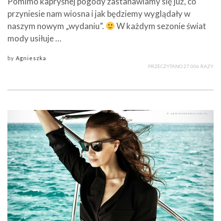
Pomimo kapryśnej pogody zastanawiamy się już, co
przyniesie nam wiosna i jak będziemy wyglądały w
naszym nowym „wydaniu”.
W każdym sezonie świat
mody usiłuje …
by
Agnieszka
PRZECZYTANO 27 006 RAZY