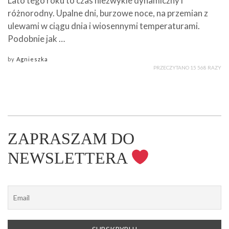
Lato tego roku to czas niezwykle dynamiczny i
różnorodny. Upalne dni, burzowe noce, na przemian z
ulewami w ciągu dnia i wiosennymi temperaturami.
Podobnie jak …
by
Agnieszka
PRZECZYTANO 15 568 RAZY
ZAPRASZAM DO
NEWSLETTERA