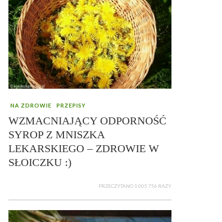
NA ZDROWIE
PRZEPISY
WZMACNIAJĄCY ODPORNOŚĆ
SYROP Z MNISZKA
LEKARSKIEGO – ZDROWIE W
SŁOICZKU :)
PRZECZYTANO 1 005 756 RAZY