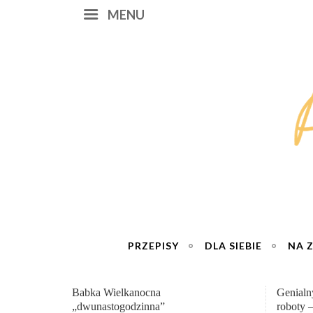
MENU
PRZEPISY
DLA SIEBIE
NA 
Genialny zakwas z buraków domowej
„Przemia
roboty – wzmacnia krew i odporność