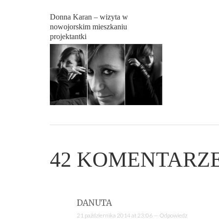
Donna Karan – wizyta w
nowojorskim mieszkaniu
projektantki
42
KOMENTARZ
DANUTA
21 października 2014 at 23:06 —
Odpowiedz