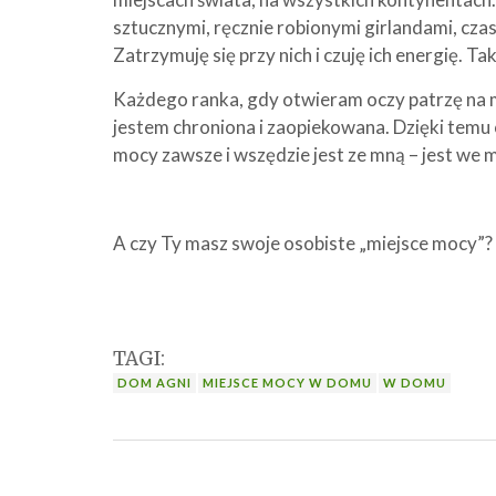
sztucznymi, ręcznie robionymi girlandami, cza
Zatrzymuję się przy nich i czuję ich energię. Ta
Każdego ranka, gdy otwieram oczy patrzę na mo
jestem chroniona i zaopiekowana. Dzięki temu
mocy zawsze i wszędzie jest ze mną – jest we 
A czy Ty masz swoje osobiste „miejsce mocy”?
TAGI:
DOM AGNI
MIEJSCE MOCY W DOMU
W DOMU