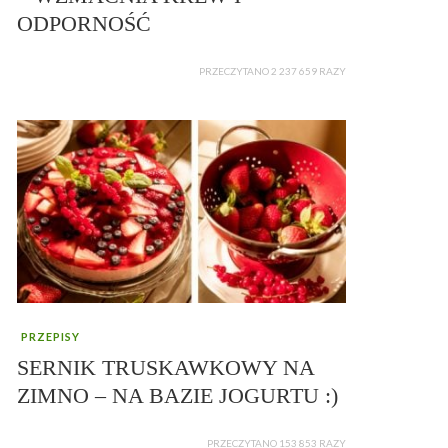
ODPORNOŚĆ
PRZECZYTANO 2 237 659 RAZY
PRZEPISY
SERNIK TRUSKAWKOWY NA
ZIMNO – NA BAZIE JOGURTU :)
PRZECZYTANO 153 853 RAZY