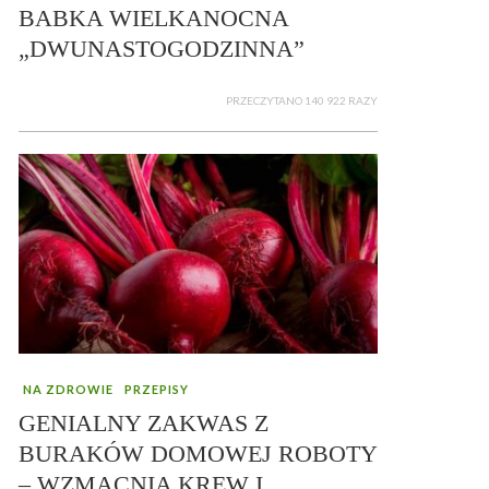
BABKA WIELKANOCNA
„DWUNASTOGODZINNA”
PRZECZYTANO 140 922 RAZY
NA ZDROWIE
PRZEPISY
GENIALNY ZAKWAS Z
BURAKÓW DOMOWEJ ROBOTY
– WZMACNIA KREW I