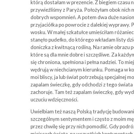
którą dostałam w prezencie. Z biegiem czasu n
przywieźliśmy z Paryża. Położyłam obok nich m
dobrych wspomnień. A potem dwa duże nasiona 
przyjaciółka po powrocie z dalekiej wyprawy. 
wosku. W małej szkatułce umieściłam różaniec,
stanęło pudełko, do którego wkładam listy dzi
doniczka z kwitnącą rośliną. Na ramie obrazu 
które są dla mnie dobre i szczęśliwe. Za każd
się chroniona, spełniona i pełna nadziei. To mi
wędrują w niechcianym kierunku. Pomaga w ko
moi bliscy, ja lub świat potrzebują specjalnej mo
zapalam świeczkę, gdy odchodzi z tego świata 
zachoruje. Tam też zapalam świeczkę, gdy wyda
uczuciu wdzięczności.
Uwielbiam też naszą Polską tradycję budowani
szczególnym sentymentem i często z moim męż
przez chwilę się przy nich pomodlić. Gdy podr
miejscach świata, na wszystkich kontynentach