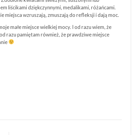
sem liścikami dziękczynnymi, medalikami, różańcami.
kie miejsca wzruszają, zmuszają do refleksji i dają moc.
je małe miejsce wielkiej mocy. I od razu wiem, że
 od razu pamiętam również, że prawdziwe miejsce
mnie