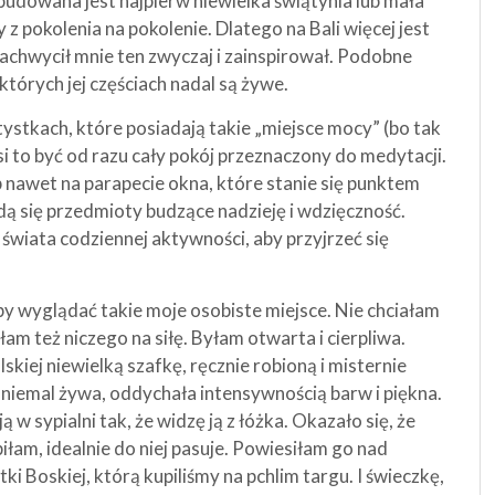
budowana jest najpierw niewielka świątynia lub mała
z pokolenia na pokolenie. Dlatego na Bali więcej jest
chwycił mnie ten zwyczaj i zainspirował. Podobne
których jej częściach nadal są żywe.
tystkach, które posiadają takie „miejsce mocy” (bo tak
 to być od razu cały pokój przeznaczony do medytacji.
 nawet na parapecie okna, które stanie się punktem
dą się przedmioty budzące nadzieję i wdzięczność.
świata codziennej aktywności, aby przyjrzeć się
by wyglądać takie moje osobiste miejsce. Nie chciałam
m też niczego na siłę. Byłam otwarta i cierpliwa.
kiej niewielką szafkę, ręcznie robioną i misternie
niemal żywa, oddychała intensywnością barw i piękna.
 w sypialni tak, że widzę ją z łóżka. Okazało się, że
iłam, idealnie do niej pasuje. Powiesiłam go nad
ki Boskiej, którą kupiliśmy na pchlim targu. I świeczkę,