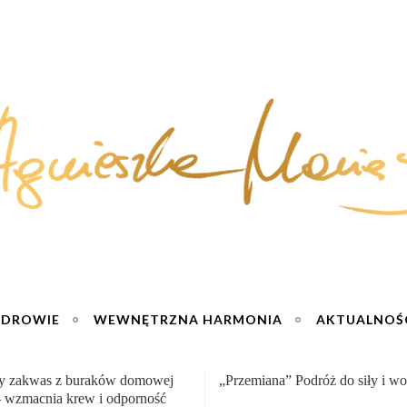
ZDROWIE
WEWNĘTRZNA HARMONIA
AKTUALNOŚ
na” Podróż do siły i wolności :)
Sernik truskawkowy na zimno – 
jogurtu :)