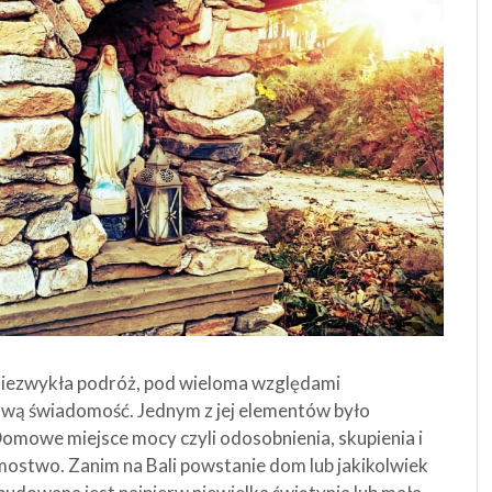
 niezwykła podróż, pod wieloma względami
ową świadomość. Jednym z jej elementów było
Domowe miejsce mocy czyli odosobnienia, skupienia i
mostwo. Zanim na Bali powstanie dom lub jakikolwiek