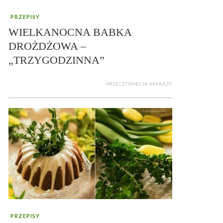
PRZEPISY
WIELKANOCNA BABKA
DROŻDŻOWA –
„TRZYGODZINNA”
PRZECZYTANO 76 494 RAZY
PRZEPISY