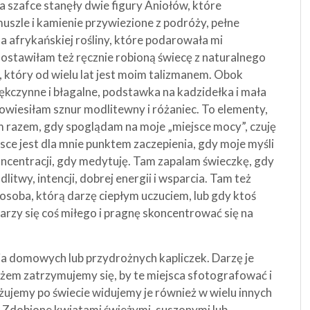
a szafce stanęły dwie figury Aniołów, które
uszle i kamienie przywiezione z podróży, pełne
afrykańskiej rośliny, które podarowała mi
Postawiłam też ręcznie robioną świecę z naturalnego
 który od wielu lat jest moim talizmanem. Obok
ękczynne i błagalne, podstawka na kadzidełka i mała
powiesiłam sznur modlitewny i różaniec. To elementy,
ym razem, gdy spoglądam na moje „miejsce mocy”, czuję
ejsce jest dla mnie punktem zaczepienia, gdy moje myśli
ncentracji, gdy medytuję. Tam zapalam świeczkę, gdy
dlitwy, intencji, dobrej energii i wsparcia. Tam też
osoba, którą darzę ciepłym uczuciem, lub gdy ktoś
rzy się coś miłego i pragnę skoncentrować się na
a domowych lub przydrożnych kapliczek. Darzę je
em zatrzymujemy się, by te miejsca sfotografować i
óżujemy po świecie widujemy je również w wielu innych
. Zdobione kwiatami świeżymi, suszonymi lub