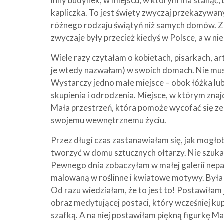
inny budynek, w miejscu, w którym ma stanąć, 
kapliczka. To jest święty zwyczaj przekazywany 
różnego rodzaju świątyń niż samych domów. Za
zwyczaje były przecież kiedyś w Polsce, a w nie
Wiele razy czytałam o kobietach, pisarkach, ar
je wtedy nazwałam) w swoich domach. Nie musi
Wystarczy jedno małe miejsce – obok łóżka lub
skupienia i odrodzenia. Miejsce, w którym znaj
Mała przestrzeń, która pomoże wycofać się ze 
swojemu wewnętrznemu życiu.
Przez długi czas zastanawiałam się, jak mogło
tworzyć w domu sztucznych ołtarzy. Nie szukała
Pewnego dnia zobaczyłam w małej galerii nepals
malowaną w roślinne i kwiatowe motywy. Była 
Od razu wiedziałam, że to jest to! Postawiłam ją
obraz medytującej postaci, który wcześniej kup
szafką. A na niej postawiłam piękną figurkę Mat