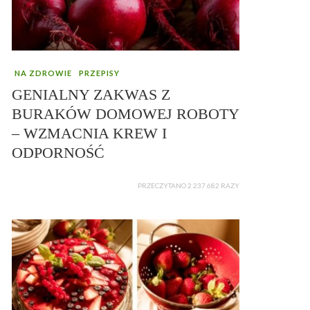
NA ZDROWIE
PRZEPISY
GENIALNY ZAKWAS Z
BURAKÓW DOMOWEJ ROBOTY
– WZMACNIA KREW I
ODPORNOŚĆ
PRZECZYTANO 2 237 682 RAZY