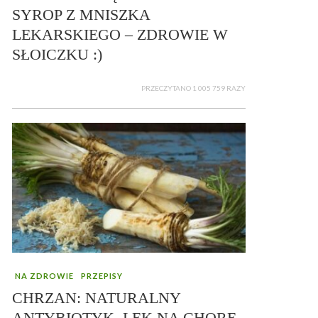
SYROP Z MNISZKA
LEKARSKIEGO – ZDROWIE W
SŁOICZKU :)
PRZECZYTANO 1 005 759 RAZY
NA ZDROWIE
PRZEPISY
CHRZAN: NATURALNY
ANTYBIOTYK, LEK NA CHORE