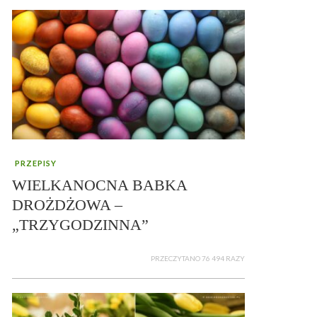
PRZEPISY
WIELKANOCNA BABKA
DROŻDŻOWA –
„TRZYGODZINNA”
PRZECZYTANO 76 494 RAZY