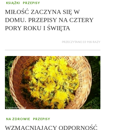
KSIĄŻKI
PRZEPISY
MIŁOŚĆ ZACZYNA SIĘ W
DOMU. PRZEPISY NA CZTERY
PORY ROKU I ŚWIĘTA
PRZECZYTANO 33 918 RAZY
NA ZDROWIE
PRZEPISY
WZMACNIAJĄCY ODPORNOŚĆ