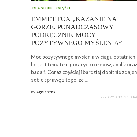
DLA SIEBIE
KSIĄŻKI
EMMET FOX „KAZANIE NA
GÓRZE. PONADCZASOWY
PODRĘCZNIK MOCY
POZYTYWNEGO MYŚLENIA”
Moc pozytywnego myślenia w ciągu ostatnich
lat jest tematem gorących rozmów, analiz ora
badań. Coraz częściej i bardziej dobitnie zdaje
sobie sprawę z tego, że …
by
Agnieszka
PRZECZYTANO 33 684 R