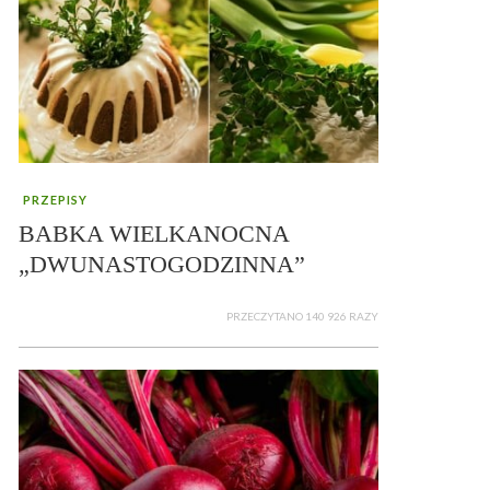
PRZEPISY
BABKA WIELKANOCNA
„DWUNASTOGODZINNA”
PRZECZYTANO 140 926 RAZY