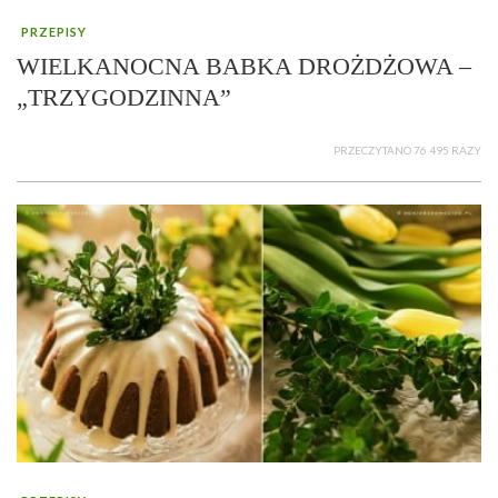
PRZEPISY
WIELKANOCNA BABKA DROŻDŻOWA –
„TRZYGODZINNA”
PRZECZYTANO 76 495 RAZY