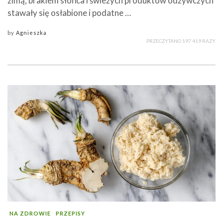
zimą, brakiem słońca i świeżych produktów odżywczych
stawały się osłabione i podatne …
by
Agnieszka
PRZECZYTANO 197 419 RAZY
NA ZDROWIE
PRZEPISY