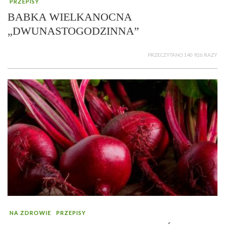
PRZEPISY
BABKA WIELKANOCNA
„DWUNASTOGODZINNA”
PRZECZYTANO 140 926 RAZY
NA ZDROWIE
PRZEPISY