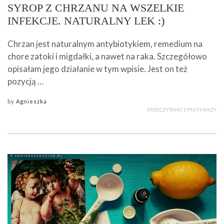
SYROP Z CHRZANU NA WSZELKIE
INFEKCJE. NATURALNY LEK :)
Chrzan jest naturalnym antybiotykiem, remedium na
chore zatoki i migdałki, a nawet na raka. Szczegółowo
opisałam jego działanie w tym wpisie. Jest on też
pozycją …
by
Agnieszka
PRZECZYTANO 199 674 RAZY