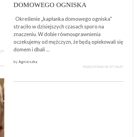
DOMOWEGO OGNISKA
Określenie „kapłanka domowego ogniska”
straciło w dzisiejszych czasach sporo na
znaczeniu. W dobie równouprawnienia
oczekujemy od mężczyzn, że będą opiekowali się
domem i dbali …
AZY
by
Agnieszka
PRZECZYTANO 28 977 RAZY