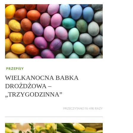
PRZEPISY
WIELKANOCNA BABKA
DROŻDŻOWA –
„TRZYGODZINNA”
PRZECZYTANO 76 498 RAZY