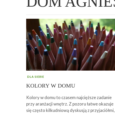
DOM AGNIE
WIELKANOCNA BABKA DROŻDŻOWA –
„PRZEMIANA” PODRÓŻ DO SIŁY I
GENIALNY ZAKWAS Z BURAKÓW DOMOW
AFIRMACJE – TWORZENIE DOBREGO
„TRZYGODZINNA”
WOLNOŚCI :)
ROBOTY – WZMACNIA KREW I ODPORNO
ŻYCIA!
DLA SIEBIE
KOLORY W DOMU
Kolory w domu to czasem najcięższe zadanie
przy aranżacji wnętrz. Z pozoru łatwe okazuje
się często kilkudniową dyskusją z przyjaciółmi,