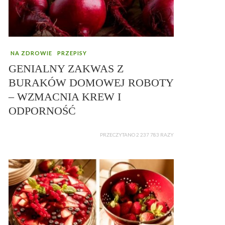
NA ZDROWIE
PRZEPISY
GENIALNY ZAKWAS Z
BURAKÓW DOMOWEJ ROBOTY
– WZMACNIA KREW I
ODPORNOŚĆ
PRZECZYTANO 2 237 783 RAZY