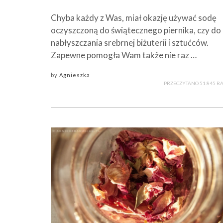
Chyba każdy z Was, miał okazję używać sodę
oczyszczoną do świątecznego piernika, czy do
nabłyszczania srebrnej biżuterii i sztućców.
Zapewne pomogła Wam także nie raz …
by
Agnieszka
PRZECZYTANO 51 845 R