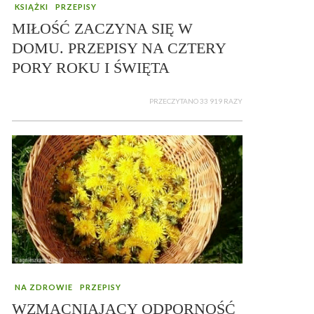
KSIĄŻKI
PRZEPISY
MIŁOŚĆ ZACZYNA SIĘ W
DOMU. PRZEPISY NA CZTERY
PORY ROKU I ŚWIĘTA
PRZECZYTANO 33 919 RAZY
NA ZDROWIE
PRZEPISY
WZMACNIAJĄCY ODPORNOŚĆ