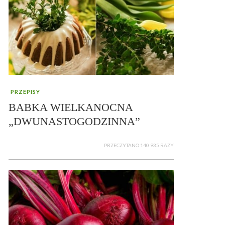
PRZEPISY
BABKA WIELKANOCNA
„DWUNASTOGODZINNA”
PRZECZYTANO 140 935 RAZY