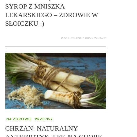
SYROP Z MNISZKA
LEKARSKIEGO – ZDROWIE W
SŁOICZKU :)
PRZECZYTANO 1 005 779 RAZY
NA ZDROWIE
PRZEPISY
CHRZAN: NATURALNY
ANTYBIOTYK, LEK NA CHORE