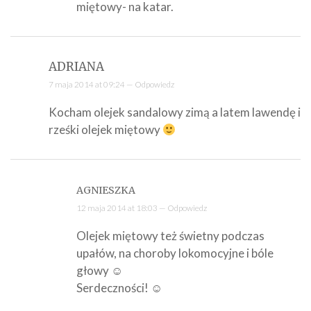
miętowy- na katar.
ADRIANA
7 maja 2014 at 09:24 —
Odpowiedz
Kocham olejek sandalowy zimą a latem lawendę i
rześki olejek miętowy
AGNIESZKA
12 maja 2014 at 18:03 —
Odpowiedz
Olejek miętowy też świetny podczas
upałów, na choroby lokomocyjne i bóle
głowy ☺
Serdeczności! ☺