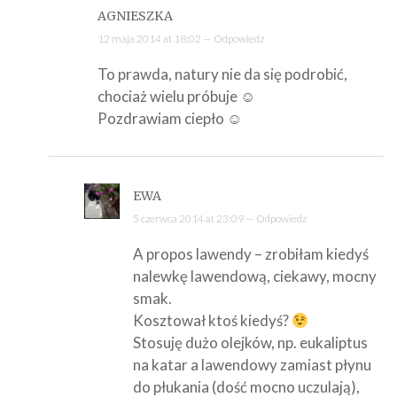
AGNIESZKA
12 maja 2014 at 18:02 —
Odpowiedz
To prawda, natury nie da się podrobić,
chociaż wielu próbuje ☺
Pozdrawiam ciepło ☺
EWA
5 czerwca 2014 at 23:09 —
Odpowiedz
A propos lawendy – zrobiłam kiedyś
nalewkę lawendową, ciekawy, mocny
smak.
Kosztował ktoś kiedyś?
Stosuję dużo olejków, np. eukaliptus
na katar a lawendowy zamiast płynu
do płukania (dość mocno uczulają),