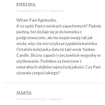
EWELINA
9 listopada 2014 at 09:10 —
Odpowiedz
Witam Pani Agnieszko,
A co sądzi Pani o woskach zapachowych? Pięknie
pachną, też dodaje się je do kominka z
podgrzewaczem, ale nie wyparowują tak jak
woda, więc nie ma ryzyka przypalenia kominka.
Ostatnio koleżanka dała mi taki wosk Yankee
Candle. Śliczny zapach i rzeczywiście wygodny w
użytkowaniu. Podobno są tworzone z
naturalnych olejków najwyższej jakości. Czy Pani
używała czegoś takiego?
MARTA
24 marca 2015 at 17:01 —
Odpowiedz