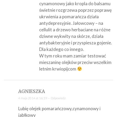
cynamonowy jako kropla do balsamu
świetnie rozgrzewa poprzez poprawę
ukrwienia a pomarańcza działa
antydepresyjnie. Jałowcowy – na
cellulit a drzewo herbaciane na różne
dziwne wykwity na skórze, działa
antybakteryjnie i przyspiesza gojenie.
Dla każdego co innego.
W tym roku mam zamiar testować
mieszaninę olejków przeciw wszelkim
letnim krwiopijcom
AGNIESZKA
4 maja 2014 at 16:19 —
Odpowiedz
Lubię olejek pomarańczowy,cynamonowy i
jabłkowy