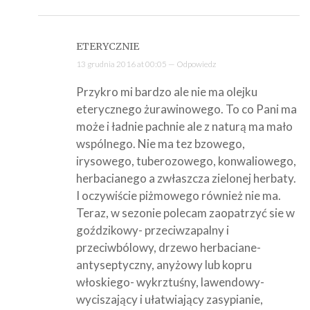
ETERYCZNIE
13 grudnia 2016 at 00:05 —
Odpowiedz
Przykro mi bardzo ale nie ma olejku
eterycznego żurawinowego. To co Pani ma
może i ładnie pachnie ale z naturą ma mało
wspólnego. Nie ma tez bzowego,
irysowego, tuberozowego, konwaliowego,
herbacianego a zwłaszcza zielonej herbaty.
I oczywiście piżmowego również nie ma.
Teraz, w sezonie polecam zaopatrzyć sie w
goździkowy- przeciwzapalny i
przeciwbólowy, drzewo herbaciane-
antyseptyczny, anyżowy lub kopru
włoskiego- wykrztuśny, lawendowy-
wyciszający i ułatwiający zasypianie,