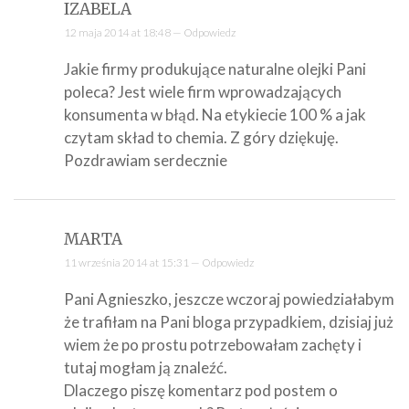
IZABELA
12 maja 2014 at 18:48 —
Odpowiedz
Jakie firmy produkujące naturalne olejki Pani
poleca? Jest wiele firm wprowadzających
konsumenta w błąd. Na etykiecie 100 % a jak
czytam skład to chemia. Z góry dziękuję.
Pozdrawiam serdecznie
MARTA
11 września 2014 at 15:31 —
Odpowiedz
Pani Agnieszko, jeszcze wczoraj powiedziałabym
że trafiłam na Pani bloga przypadkiem, dzisiaj już
wiem że po prostu potrzebowałam zachęty i
tutaj mogłam ją znaleźć.
Dlaczego piszę komentarz pod postem o