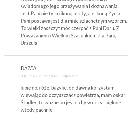
świadomego jego przeżywania i doznawania.
Jest Pani nie tylko ikoną mody, ale Ikoną Życia !
Pani postawa jest dla mnie szlachetnym wzorem.
To wielki zaszczyt móc czerpać z Pani Daru. Z
Poważaniem i Wielkim Szacunkiem dla Pani,
Urszula
DAMA
8 grudnia 2019 at 21:40 —
Odpowiedz
lubię np. różę, bazylie, od dawna korzystam
wlewając do oczyszczacz powietrza, mam oskar
Stadler, to ważne bo jest cichy w nocy i pięknie
wtedy pachnie