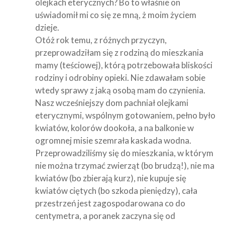
olejkach eterycznych? Bo to właśnie on
uświadomił mi co się ze mną, ż moim życiem
dzieje.
Otóż rok temu, z różnych przyczyn,
przeprowadziłam się z rodziną do mieszkania
mamy (teściowej), którą potrzebowała bliskości
rodziny i odrobiny opieki. Nie zdawałam sobie
wtedy sprawy z jaką osobą mam do czynienia.
Nasz wcześniejszy dom pachniał olejkami
eterycznymi, wspólnym gotowaniem, pełno było
kwiatów, kolorów dookoła, a na balkonie w
ogromnej misie szemrała kaskada wodna.
Przeprowadziliśmy się do mieszkania, w którym
nie można trzymać zwierząt (bo brudzą!), nie ma
kwiatów (bo zbierają kurz), nie kupuje się
kwiatów ciętych (bo szkoda pieniędzy), cała
przestrzeń jest zagospodarowana co do
centymetra, a poranek zaczyna się od