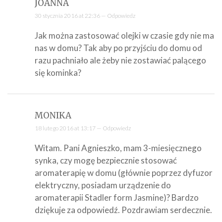
JOANNA
30 stycznia 2016 at 22:36 —
Odpowiedz
Jak można zastosować olejki w czasie gdy nie ma
nas w domu? Tak aby po przyjściu do domu od
razu pachniało ale żeby nie zostawiać palącego
się kominka?
MONIKA
18 lutego 2016 at 13:17 —
Odpowiedz
Witam. Pani Agnieszko, mam 3-miesięcznego
synka, czy mogę bezpiecznie stosować
aromaterapię w domu (głównie poprzez dyfuzor
elektryczny, posiadam urządzenie do
aromaterapii Stadler form Jasmine)? Bardzo
dziękuje za odpowiedź. Pozdrawiam serdecznie.