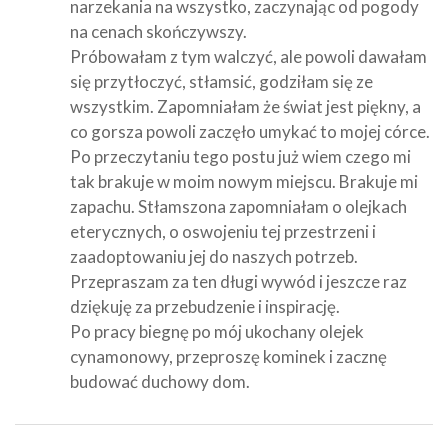
narzekania na wszystko, zaczynając od pogody
na cenach skończywszy.
Próbowałam z tym walczyć, ale powoli dawałam
się przytłoczyć, stłamsić, godziłam się ze
wszystkim. Zapomniałam że świat jest piękny, a
co gorsza powoli zaczęło umykać to mojej córce.
Po przeczytaniu tego postu już wiem czego mi
tak brakuje w moim nowym miejscu. Brakuje mi
zapachu. Stłamszona zapomniałam o olejkach
eterycznych, o oswojeniu tej przestrzeni i
zaadoptowaniu jej do naszych potrzeb.
Przepraszam za ten długi wywód i jeszcze raz
dziękuję za przebudzenie i inspirację.
Po pracy biegnę po mój ukochany olejek
cynamonowy, przeproszę kominek i zacznę
budować duchowy dom.