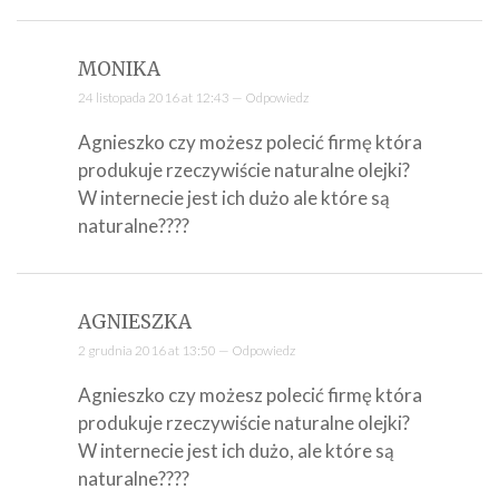
MONIKA
24 listopada 2016 at 12:43 —
Odpowiedz
Agnieszko czy możesz polecić firmę która
produkuje rzeczywiście naturalne olejki?
W internecie jest ich dużo ale które są
naturalne????
AGNIESZKA
2 grudnia 2016 at 13:50 —
Odpowiedz
Agnieszko czy możesz polecić firmę która
produkuje rzeczywiście naturalne olejki?
W internecie jest ich dużo, ale które są
naturalne????