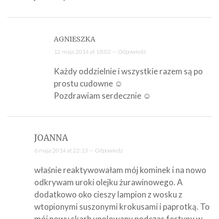
AGNIESZKA
12 maja 2014 at 18:02 —
Odpowiedz
Każdy oddzielnie i wszystkie razem są po
prostu cudowne ☺
Pozdrawiam serdecznie ☺
JOANNA
6 maja 2014 at 22:13 —
Odpowiedz
właśnie reaktywowałam mój kominek i na nowo
odkrywam uroki olejku żurawinowego. A
dodatkowo oko cieszy lampion z wosku z
wtopionymi suszonymi krokusami i paprotką. To
mój nowy skarb upolowany podczas festynu w