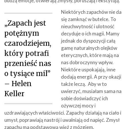
budzą emocje, otwierają zmysły, poruszają i ekscytują.
Niektórych zapachów nie da
się zamknąć w butelce. To
„Zapach jest
nieuchwytność i ulotność
potężnym
decyduje o ich magii. Mamy
jednak do dyspozycji całą
czarodziejem,
gamę naturalnych olejków
który potrafi
eterycznych, które mają na
przenieść nas
nas dobroczynny wpływ.
Niektóre uspokajają, inne
o tysiące mil”
dodają energii. A przy okazji
– Helen
także leczą. Aby w to
uwierzyć, musiałam sama na
Keller
sobie doświadczyć ich
ożywczej mocy i
uzdrawiających właściwości. Zapachy działają na ciało i
umysł, poprawiają nastrój i uwalniają od napięć. Zmysł
zapachu ma podstawową więź z mózgiem.