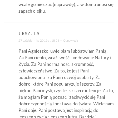
wcale go nie czuć (naprawdę), a w domu unosi się
zapach olejku.
URSZULA
27 października 2019 at 18:58 —
Odpowiedz
Pani Agnieszko, uwielbiam i ubóstwiam Panią !
Za Pani ciepło, wrażliwość, umiłowanie Natury i
Życia. Za Pani normalność, skromność,
człowieczeństwo. Za to, że jest Pani
uduchowiona i za Pani rozwój osobisty. Za
dobro, które Pani popularyzuje i szerzy. Za
piękno Pani myśli, czyste i szczere intencje. Za to,
że mogłam Panią poznać i zachwycić się Pani
dobroczynnością i postawą do świata. Wiele nam
Pani daje. Pani postawa jest inspiracją do
lepszego życia ; lepszego jutra. Bardziej