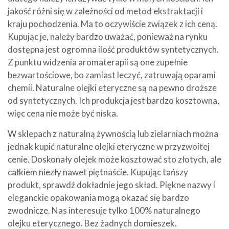
jakość różni się w zależności od metod ekstraktacji i
kraju pochodzenia. Ma to oczywiście związek z ich ceną.
Kupując je, należy bardzo uważać, ponieważ na rynku
dostępna jest ogromna ilość produktów syntetycznych.
Z punktu widzenia aromaterapii są one zupełnie
bezwartościowe, bo zamiast leczyć, zatruwają oparami
chemii. Naturalne olejki eteryczne są na pewno droższe
od syntetycznych. Ich produkcja jest bardzo kosztowna,
więc cena nie może być niska.
W sklepach z naturalną żywnością lub zielarniach można
jednak kupić naturalne olejki eteryczne w przyzwoitej
cenie. Doskonały olejek może kosztować sto złotych, ale
całkiem niezły nawet piętnaście. Kupując tańszy
produkt, sprawdź dokładnie jego skład. Piękne nazwy i
eleganckie opakowania mogą okazać się bardzo
zwodnicze. Nas interesuje tylko 100% naturalnego
olejku eterycznego. Bez żadnych domieszek.