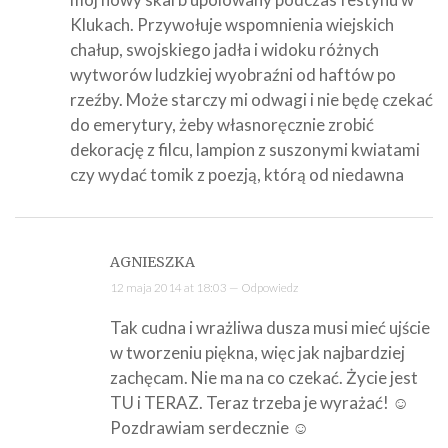
Klukach. Przywołuje wspomnienia wiejskich
chałup, swojskiego jadła i widoku różnych
wytworów ludzkiej wyobraźni od haftów po
rzeźby. Może starczy mi odwagi i nie będę czekać
do emerytury, żeby własnoręcznie zrobić
dekorację z filcu, lampion z suszonymi kwiatami
czy wydać tomik z poezją, którą od niedawna
AGNIESZKA
12 maja 2014 at 18:03 —
Odpowiedz
Tak cudna i wrażliwa dusza musi mieć ujście
w tworzeniu piękna, więc jak najbardziej
zachęcam. Nie ma na co czekać. Życie jest
TU i TERAZ. Teraz trzeba je wyrażać! ☺
Pozdrawiam serdecznie ☺