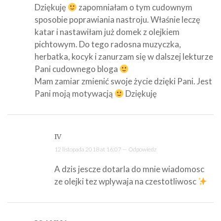
Dziękuję
zapomniałam o tym cudownym
sposobie poprawiania nastroju. Właśnie leczę
katar i nastawiłam już domek z olejkiem
pichtowym. Do tego radosna muzyczka,
herbatka, kocyk i zanurzam się w dalszej lekturze
Pani cudownego bloga
Mam zamiar zmienić swoje życie dzięki Pani. Jest
Pani moją motywacją
Dziękuję
IV
12 listopada 2018 at 16:07 —
Odpowiedz
A dzis jescze dotarla do mnie wiadomosc
ze olejki tez wplywaja na czestotliwosc