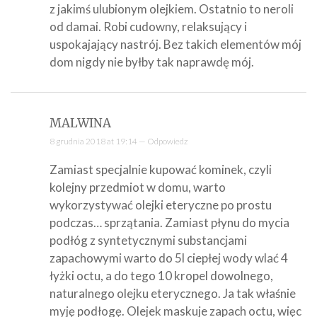
z jakimś ulubionym olejkiem. Ostatnio to neroli
od damai. Robi cudowny, relaksujący i
uspokajający nastrój. Bez takich elementów mój
dom nigdy nie byłby tak naprawdę mój.
MALWINA
8 grudnia 2018 at 19:14 —
Odpowiedz
Zamiast specjalnie kupować kominek, czyli
kolejny przedmiot w domu, warto
wykorzystywać olejki eteryczne po prostu
podczas… sprzątania. Zamiast płynu do mycia
podłóg z syntetycznymi substancjami
zapachowymi warto do 5l ciepłej wody wlać 4
łyżki octu, a do tego 10 kropel dowolnego,
naturalnego olejku eterycznego. Ja tak właśnie
myję podłogę. Olejek maskuje zapach octu, więc