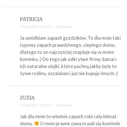
PATRICIA
19 lipca 2017 at 12:29 —
Odpowiedz
Ja uwielbiam zapach goździków. To dla mnie taki
typowy zapach prawdziwego, ciepłego domu,
dlatego to on najczęściej znajduje się w moim
kominku.:) Do tego jak odkryłam firmę damai i
ich naturalne olejki, które pachną jakby były to
żywe rośliny, oszalalam i już nie kupuję innych.:)
ZUZIA
21 lipca 2017 at 00:13 —
Odpowiedz
Jak dla mnie to właśnie zapach robi cały klimat
domu.
U mnie prawie zawsze pali się kominek