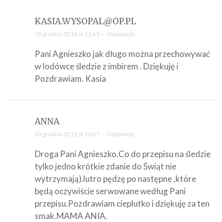
KASIA.WYSOPAL@OP.PL
18 grudnia 2015 at 11:45 —
Odpowiedz
Pani Agnieszko jak długo można przechowywać
w lodówce śledzie z imbirem . Dziękuję i
Pozdrawiam. Kasia
ANNA
20 grudnia 2015 at 16:07 —
Odpowiedz
Droga Pani Agnieszko.Co do przepisu na śledzie
tylko jedno krótkie zdanie do Świąt nie
wytrzymają)Jutro pędzę po następne ,które
będą oczywiście serwowane według Pani
przepisu.Pozdrawiam cieplutko i dziękuję za ten
smak.MAMA ANIA.