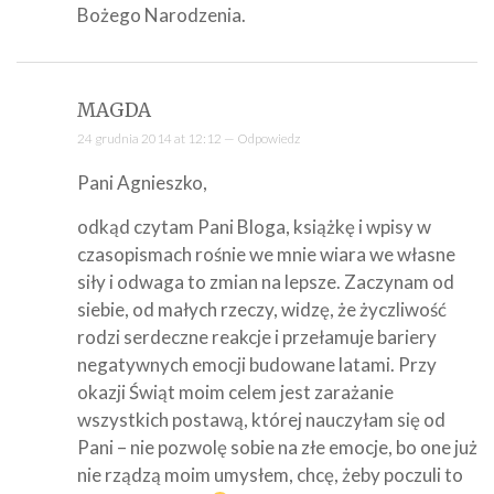
Bożego Narodzenia.
MAGDA
24 grudnia 2014 at 12:12 —
Odpowiedz
Pani Agnieszko,
odkąd czytam Pani Bloga, książkę i wpisy w
czasopismach rośnie we mnie wiara we własne
siły i odwaga to zmian na lepsze. Zaczynam od
siebie, od małych rzeczy, widzę, że życzliwość
rodzi serdeczne reakcje i przełamuje bariery
negatywnych emocji budowane latami. Przy
okazji Świąt moim celem jest zarażanie
wszystkich postawą, której nauczyłam się od
Pani – nie pozwolę sobie na złe emocje, bo one już
nie rządzą moim umysłem, chcę, żeby poczuli to