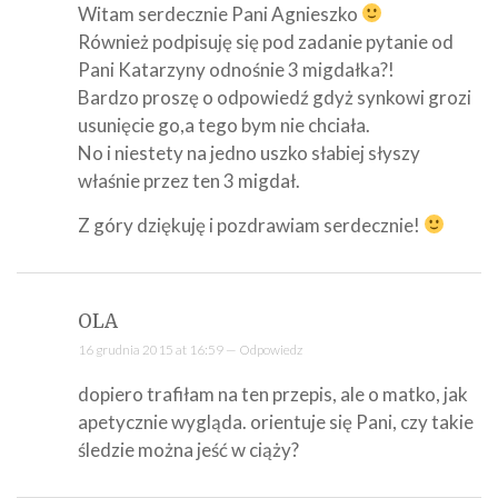
Witam serdecznie Pani Agnieszko
Również podpisuję się pod zadanie pytanie od
Pani Katarzyny odnośnie 3 migdałka?!
Bardzo proszę o odpowiedź gdyż synkowi grozi
usunięcie go,a tego bym nie chciała.
No i niestety na jedno uszko słabiej słyszy
właśnie przez ten 3 migdał.
Z góry dziękuję i pozdrawiam serdecznie!
OLA
16 grudnia 2015 at 16:59 —
Odpowiedz
dopiero trafiłam na ten przepis, ale o matko, jak
apetycznie wygląda. orientuje się Pani, czy takie
śledzie można jeść w ciąży?