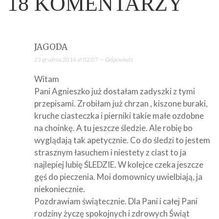
18
KOMENTARZY
JAGODA
23 grudnia 2014 at 02:07 —
Odpowiedz
Witam
Pani Agnieszko już dostałam zadyszki z tymi
przepisami. Zrobiłam już chrzan , kiszone buraki,
kruche ciasteczka i pierniki takie małe ozdobne
na choinkę. A tu jeszcze śledzie. Ale robię bo
wyglądają tak apetycznie. Co do śledzi to jestem
strasznym łasuchem i niestety z ciast to ja
najlepiej lubię ŚLEDZIE. W kolejce czeka jeszcze
gęś do pieczenia. Moi domownicy uwielbiają, ja
niekoniecznie.
Pozdrawiam świątecznie. Dla Pani i całej Pani
rodziny życzę spokojnych i zdrowych Świąt