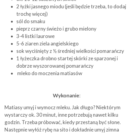
2 łyżki jasnego miodu (jeśli będzie trzeba, to dodaj
trochę więcej)
sól do smaku
pieprz czarny świeżo i grubo mielony
3-4 listki laurowe
5-6 ziaren ziela angielskiego
sok wyciśnięty z ½ średniej wielkości pomarańczy
1 łyżeczka drobno startej skórki ze sparzonej i
dobrze wyszorowanej pomarańczy
mleko do moczenia matiasów
Wykonanie
:
Matiasy umyj i wymocz mleku. Jak długo? Niektórym
wystarczy ok. 30 minut, inne potrzebują nawet kilku
godzin. Trzeba próbować, kiedy przestaną być słone.
Następnie wyłóż rybę na sito i dokładnie umyj zimna