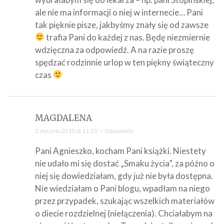
ale nie ma informacji o niej w internecie… Pani
tak pięknie pisze, jakbyśmy znały się od zawsze
trafia Pani do każdej z nas. Będę niezmiernie
wdzięczna za odpowiedź. A na razie proszę
spędzać rodzinnie urlop w ten piękny świąteczny
czas
MAGDALENA
3 stycznia 2015 at 11:55 —
Odpowiedz
Pani Agnieszko, kocham Pani książki. Niestety
nie udało mi się dostać „Smaku życia”, za późno o
niej się dowiedziałam, gdy już nie była dostępna.
Nie wiedziałam o Pani blogu, wpadłam na niego
przez przypadek, szukając wszelkich materiałów
o diecie rozdzielnej (niełączenia). Chciałabym na