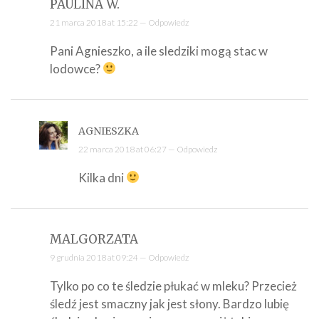
PAULINA W.
21 marca 2018 at 15:22 —
Odpowiedz
Pani Agnieszko, a ile sledziki mogą stac w
lodowce?
AGNIESZKA
22 marca 2018 at 06:27 —
Odpowiedz
Kilka dni
MALGORZATA
9 grudnia 2018 at 09:24 —
Odpowiedz
Tylko po co te śledzie płukać w mleku? Przecież
śledź jest smaczny jak jest słony. Bardzo lubię