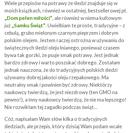
Wiele przepisów na potrawy ze śledzi znajduje się w
moich książkach, również w ostatniej, bestsellerowej pt.
„Dom pełen miłości”
, ale również w niema kultowym
już
„Samku Świąt”
. Uwielbiam te proste, tradycyjne – z
cebulą, grubo mielonym czarnym pieprzem i dobrym
polskim olejem. Jestem raczej ostrożna w używaniu do
świątecznych śledzi oleju lnianego, ponieważ czasem
bywa tak gorzki, że psuje smak potrawy. Jest jednak
bardzo zdrowy i warto poszukać dobrego. Zostałam
jednak nauczona, że do tradycyjnych polskich śledzi
używamy dobrej jakości oleju rzepakowego. Ma
neutralny smak i powinien być zdrowy. Niektórzy
naukowcy twierdzą, że jest niezdrowy (ten GMO na
pewno!), a inny naukowcy twierdzą, że nie ma lepszego!
Nie rozwikłam tej zagadki podczas świąt…
Cóż, napisałam Wam słów kilka o tradycyjnych
śledziach, ale przepis, który dzisiaj Wam podam wcale