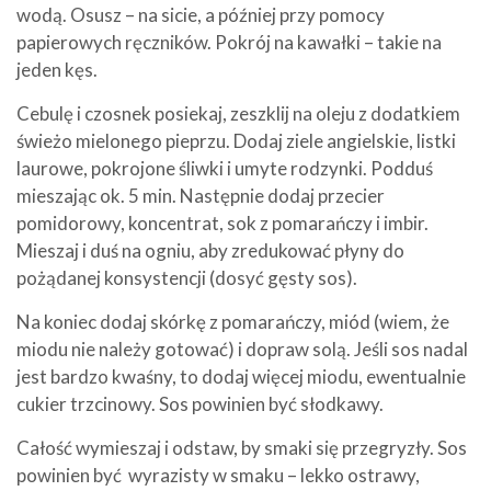
wodą. Osusz – na sicie, a później przy pomocy
papierowych ręczników. Pokrój na kawałki – takie na
jeden kęs.
Cebulę i czosnek posiekaj, zeszklij na oleju z dodatkiem
świeżo mielonego pieprzu. Dodaj ziele angielskie, listki
laurowe, pokrojone śliwki i umyte rodzynki. Podduś
mieszając ok. 5 min. Następnie dodaj przecier
pomidorowy, koncentrat, sok z pomarańczy i imbir.
Mieszaj i duś na ogniu, aby zredukować płyny do
pożądanej konsystencji (dosyć gęsty sos).
Na koniec dodaj skórkę z pomarańczy, miód (wiem, że
miodu nie należy gotować) i dopraw solą. Jeśli sos nadal
jest bardzo kwaśny, to dodaj więcej miodu, ewentualnie
cukier trzcinowy. Sos powinien być słodkawy.
Całość wymieszaj i odstaw, by smaki się przegryzły. Sos
powinien być wyrazisty w smaku – lekko ostrawy,