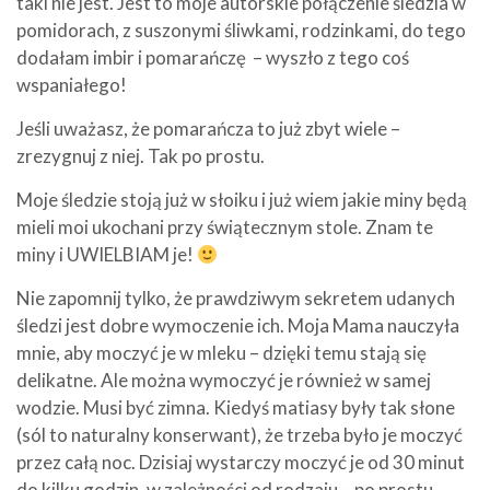
taki nie jest. Jest to moje autorskie połączenie śledzia w
pomidorach, z suszonymi śliwkami, rodzinkami, do tego
dodałam imbir i pomarańczę – wyszło z tego coś
wspaniałego!
Jeśli uważasz, że pomarańcza to już zbyt wiele –
zrezygnuj z niej. Tak po prostu.
Moje śledzie stoją już w słoiku i już wiem jakie miny będą
mieli moi ukochani przy świątecznym stole. Znam te
miny i UWIELBIAM je!
Nie zapomnij tylko, że prawdziwym sekretem udanych
śledzi jest dobre wymoczenie ich. Moja Mama nauczyła
mnie, aby moczyć je w mleku – dzięki temu stają się
delikatne. Ale można wymoczyć je również w samej
wodzie. Musi być zimna. Kiedyś matiasy były tak słone
(sól to naturalny konserwant), że trzeba było je moczyć
przez całą noc. Dzisiaj wystarczy moczyć je od 30 minut
do kilku godzin, w zależności od rodzaju – po prostu