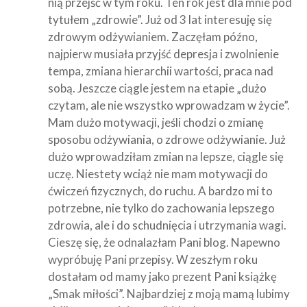
nią przejść w tym roku. Ten rok jest dla mnie pod
tytułem „zdrowie”. Już od 3 lat interesuję się
zdrowym odżywianiem. Zaczęłam późno,
najpierw musiała przyjść depresja i zwolnienie
tempa, zmiana hierarchii wartości, praca nad
sobą. Jeszcze ciągle jestem na etapie „dużo
czytam, ale nie wszystko wprowadzam w życie”.
Mam dużo motywacji, jeśli chodzi o zmianę
sposobu odżywiania, o zdrowe odżywianie. Już
dużo wprowadziłam zmian na lepsze, ciągle się
uczę. Niestety wciąż nie mam motywacji do
ćwiczeń fizycznych, do ruchu. A bardzo mi to
potrzebne, nie tylko do zachowania lepszego
zdrowia, ale i do schudnięcia i utrzymania wagi.
Cieszę się, że odnalazłam Pani blog. Napewno
wypróbuję Pani przepisy. W zeszłym roku
dostałam od mamy jako prezent Pani książkę
„Smak miłości”. Najbardziej z moją mamą lubimy