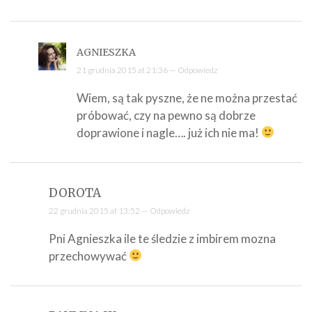
AGNIESZKA
21 grudnia 2015 at 21:36 —
Odpowiedz
Wiem, są tak pyszne, że ne można przestać
próbować, czy na pewno są dobrze
doprawione i nagle…. już ich nie ma!
DOROTA
22 grudnia 2015 at 13:52 —
Odpowiedz
Pni Agnieszka ile te śledzie z imbirem mozna
przechowywać