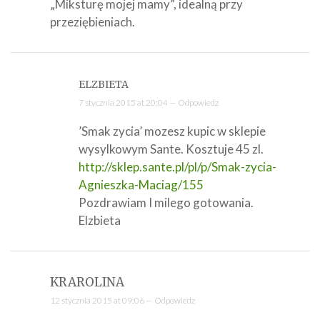
„Miksturę mojej mamy”, idealną przy
przeziębieniach.
ELZBIETA
7 stycznia 2015 at 20:04 —
Odpowiedz
’Smak zycia’ mozesz kupic w sklepie
wysylkowym Sante. Kosztuje 45 zl.
http://sklep.sante.pl/pl/p/Smak-zycia-
Agnieszka-Maciag/155
Pozdrawiam I milego gotowania.
Elzbieta
KRAROLINA
12 stycznia 2015 at 09:06 —
Odpowiedz