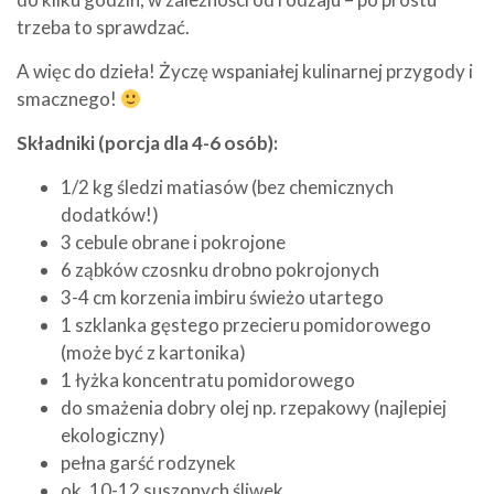
trzeba to sprawdzać.
A więc do dzieła! Życzę wspaniałej kulinarnej przygody i
smacznego!
Składniki (porcja dla 4-6 osób):
1/2 kg śledzi matiasów (bez chemicznych
dodatków!)
3 cebule obrane i pokrojone
6 ząbków czosnku drobno pokrojonych
3-4 cm korzenia imbiru świeżo utartego
1 szklanka gęstego przecieru pomidorowego
(może być z kartonika)
1 łyżka koncentratu pomidorowego
do smażenia dobry olej np. rzepakowy (najlepiej
ekologiczny)
pełna garść rodzynek
ok. 10-12 suszonych śliwek