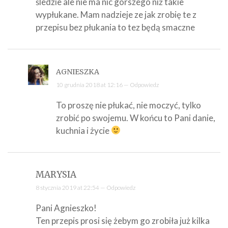
śledzie ale nie ma nic gorszego niż takie
wypłukane. Mam nadzieje ze jak zrobię te z
przepisu bez płukania to tez będą smaczne
AGNIESZKA
10 grudnia 2018 at 12:16 —
Odpowiedz
To proszę nie płukać, nie moczyć, tylko
zrobić po swojemu. W końcu to Pani danie,
kuchnia i życie
MARYSIA
8 stycznia 2019 at 22:54 —
Odpowiedz
Pani Agnieszko!
Ten przepis prosi się żebym go zrobiła już kilka