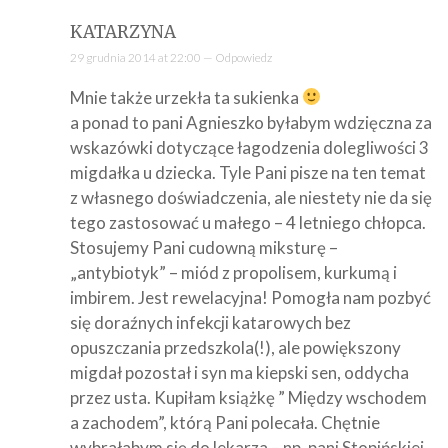
KATARZYNA
29 grudnia 2014 at 22:00 —
Odpowiedz
Mnie także urzekła ta sukienka
a ponad to pani Agnieszko byłabym wdzięczna za
wskazówki dotyczące łagodzenia dolegliwości 3
migdałka u dziecka. Tyle Pani pisze na ten temat
z własnego doświadczenia, ale niestety nie da się
tego zastosować u małego – 4 letniego chłopca.
Stosujemy Pani cudowną miksturę –
„antybiotyk” – miód z propolisem, kurkumą i
imbirem. Jest rewelacyjna! Pomogła nam pozbyć
się doraźnych infekcji katarowych bez
opuszczania przedszkola(!), ale powiększony
migdał pozostał i syn ma kiepski sen, oddycha
przez usta. Kupiłam książkę ” Między wschodem
a zachodem”, którą Pani polecała. Chętnie
wybrałabym się do lekarza – np. pani Stopińskiej,