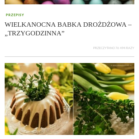
PRZEPISY
WIELKANOCNA BABKA DROŻDŻOWA –
„TRZYGODZINNA”
PRZECZYTANO 76 494 RAZY