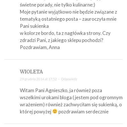
świetne porady, nie tylko kulinarne:)
Moje pytanie wyjątkowo nie będzie związane z
tematyką ostatniego posta – zauroczyła mnie
Pani sukienka
w kolorze bordo, ta z nagłówka strony. Czy
zdradzi Pani, z jakiego sklepu pochodzi?
Pozdrawiam, Anna
WIOLETA
29 grudnia 2014 at 17:52 —
Odpowiedz
Witam Pani Agnieszko, ja również poza
wszelkimi urokami bloga ( jestem pod ogromnym
wrażeniem) również zachwyciłam się sukienką, o
której powyżej
pozdrawiam serdecznie