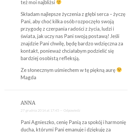
też moi najbliżsi
Składam najlepsze życzenia z głębi serca – życzę
Pani, aby choć kilka osób rozpoczęło swoją
przygodę z czerpania radości z życia, ludzi i
świata, jak uczy nas Pani swoją postawą! Jeśli
znajdzie Pani chwilę, będę bardzo wdzięczna za
kontakt, ponieważ chciałabym podzielić się
bardziej osobistą refleksją.
Ze słonecznym uśmiechem w tę piękną aurę
Magda
ANNA
27 grudnia 2014 at 17:45 —
Odpowiedz
Pani Agnieszko, cenię Panią za spokój i harmonię
ducha, którymi Pani emanuje i dziękuję za