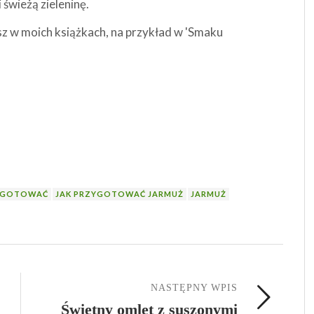
 świeżą zieleninę.
z w moich książkach, na przykład w 'Smaku
A GOTOWAĆ
JAK PRZYGOTOWAĆ JARMUŻ
JARMUŻ
NASTĘPNY WPIS
Świetny omlet z suszonymi