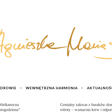
ZDROWIE
WEWNĘTRZNA HARMONIA
AKTUALNOŚ
y zakwas z buraków domowej
„Przemiana” Podróż do siły i wol
– wzmacnia krew i odporność