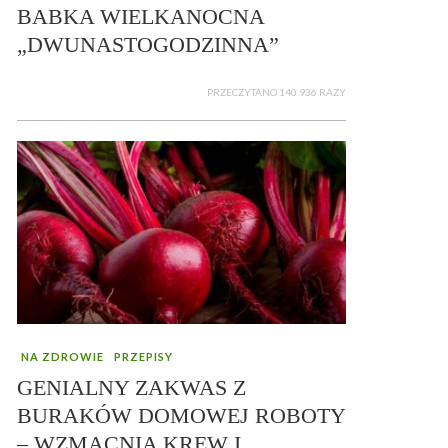
BABKA WIELKANOCNA
„DWUNASTOGODZINNA”
PRZECZYTANO 140 936 RAZY
NA ZDROWIE
PRZEPISY
GENIALNY ZAKWAS Z
BURAKÓW DOMOWEJ ROBOTY
– WZMACNIA KREW I