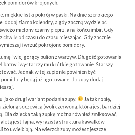
ek pomidorów krojonych.
, miękkie listki pokrój w paski. Na dnie szerokiego
, dodaj ziarna kolendry, a gdy zaczną wydzielać
świeżo mielony czarny pieprz, a na końcu imbir. Gdy
ez chwilę od czasu do czasu mieszając. Gdy zacznie
wymieszaj i wrzuć pokrojone pomidory.
rkumę i wlej gorący bulion z warzyw. Długość gotowania
elikatny i wystarczy mu krótkie gotowanie. Starszy
gotować. Jednak w tej zupie nie powinien być
 i pomidory będą już ugotowane, do zupy dodaj
eszaj.
, jako drugi wariant podania zupy.
Ja tak robię,
 zieloną soczewicą (woli czerwoną, która jest bardziej
ą. Dla dziecka taką zupkę można również zmiksować,
 zaletą jest fajna, wyrazista struktura kawałków
i to uwielbiają. Na wierzch zupy możesz jeszcze