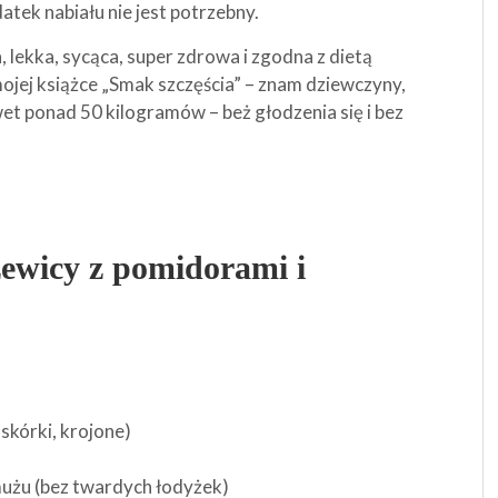
datek nabiału nie jest potrzebny.
 lekka, sycąca, super zdrowa i zgodna z dietą
mojej książce „Smak szczęścia” – znam dziewczyny,
nawet ponad 50 kilogramów – beż głodzenia się i bez
zewicy z pomidorami i
skórki, krojone)
mużu (bez twardych łodyżek)