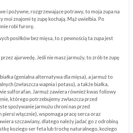
owe i pożywne, rozgrzewające potrawy, to moja zupa na
 moi znajomi tę zupę kochają. Mąż uwielbia. Po
ie robi furorę.
ych posiłków bez mięsa, to z pewnością ta zupa jest
zez ajurwedę. Jeśli nie masz jarmuży, to zrób te zupę
iałka (genialna alternatywa dla mięsa), a jarmuż to
alnych (zwłaszcza wapnia i potasu), a także białka,
zwie sulforafan. Jarmuż zawiera również kwas foliowy
ienie, którego potrzebujemy zwłaszcza przed
ęste spożywanie jarmużu chroni nas przed
 piersi włącznie), wspomaga pracę serca oraz
wiera szczawiany, dlatego należy jadać go z odrobiną
stkę koziego ser feta lub trochę naturalnego, koziego