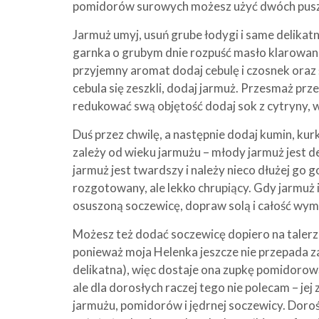
pomidorów surowych możesz użyć dwóch pusz
Jarmuż umyj, usuń grube łodygi i same delikatne
garnka o grubym dnie rozpuść masło klarowane
przyjemny aromat dodaj cebulę i czosnek oraz 
cebula się zeszkli, dodaj jarmuż. Przesmaż prz
redukować swą objętość dodaj sok z cytryny, 
Duś przez chwilę, a następnie dodaj kumin, ku
zależy od wieku jarmużu – młody jarmuż jest d
jarmuż jest twardszy i należy nieco dłużej go 
rozgotowany, ale lekko chrupiący. Gdy jarmuż
osuszoną soczewicę, dopraw solą i całość wymi
Możesz też dodać soczewicę dopiero na talerzu
ponieważ moja Helenka jeszcze nie przepada za
delikatna), więc dostaje ona zupkę pomidorow
ale dla dorosłych raczej tego nie polecam – jej
jarmużu, pomidorów i jędrnej soczewicy. Dorośl