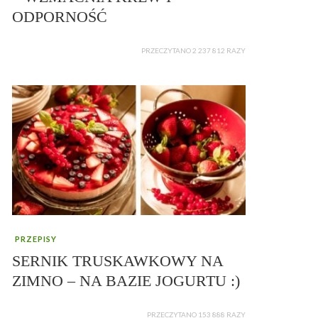
ODPORNOŚĆ
PRZECZYTANO 2 237 812 RAZY
PRZEPISY
SERNIK TRUSKAWKOWY NA
ZIMNO – NA BAZIE JOGURTU :)
PRZECZYTANO 153 888 RAZY