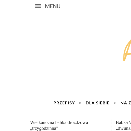
MENU
PRZEPISY
DLA SIEBIE
NA 
Babka Wielkanocna
Genialn
„dwunastogodzinna”
roboty 