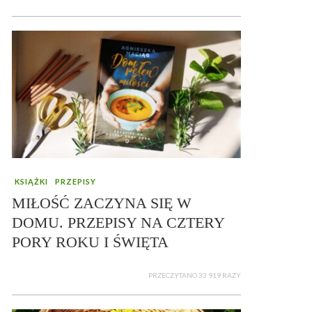
KSIĄŻKI
PRZEPISY
MIŁOŚĆ ZACZYNA SIĘ W
DOMU. PRZEPISY NA CZTERY
PORY ROKU I ŚWIĘTA
PRZECZYTANO 33 919 RAZY