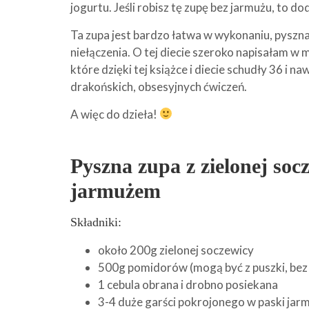
jogurtu. Jeśli robisz tę zupę bez jarmużu, to do
Ta zupa jest bardzo łatwa w wykonaniu, pyszna,
niełączenia. O tej diecie szeroko napisałam w 
które dzięki tej książce i diecie schudły 36 i 
drakońskich, obsesyjnych ćwiczeń.
A więc do dzieła!
Pyszna zupa z zielonej soc
jarmużem
Składniki:
około 200g zielonej soczewicy
500g pomidorów (mogą być z puszki, bez 
1 cebula obrana i drobno posiekana
3-4 duże garści pokrojonego w paski jar