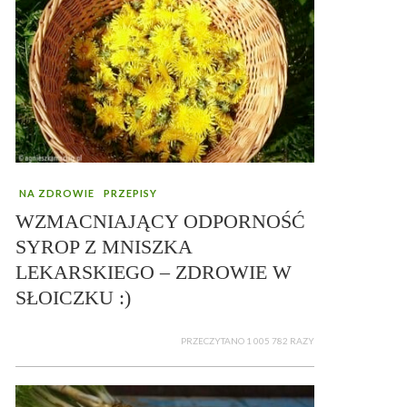
NA ZDROWIE
PRZEPISY
WZMACNIAJĄCY ODPORNOŚĆ
SYROP Z MNISZKA
LEKARSKIEGO – ZDROWIE W
SŁOICZKU :)
PRZECZYTANO 1 005 782 RAZY