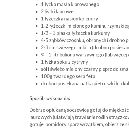
1 łyżka masła klarowanego
2 listki laurowe
1 łyżeczka nasion kolendry
1-2 łyżeczki mielonego kuminu rzymskie
1/2 – 1 płaska łyżeczka kurkumy
4-5 ząbków czosnku, obranych i drobno 
2-3 cm świeżego imbiru (drobno posieka
¾ – 1 litr bulionu warzywnego (lub więcej
1 łyżka soku z cytryny
sól i świeżo mielony czarny pieprz do sm
100g twardego sera feta
drobno posiekana natka pietruszki lub k
Sposób wykonania:
Dobrze opłukaną soczewicę gotuj do miękkości 
laurowych (ułatwiają trawienie roślin strączk
gotuje, pomidory sparz wrzątkiem, obierz ze s