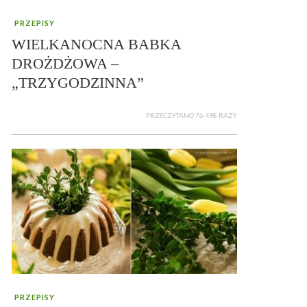
PRZEPISY
WIELKANOCNA BABKA
DROŻDŻOWA –
„TRZYGODZINNA”
PRZECZYTANO 76 498 RAZY
PRZEPISY