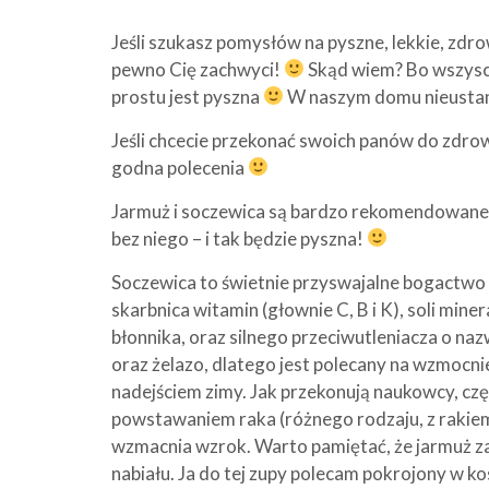
Jeśli szukasz pomysłów na pyszne, lekkie, zdr
pewno Cię zachwyci!
Skąd wiem? Bo wszyscy
prostu jest pyszna
W naszym domu nieustann
Jeśli chcecie przekonać swoich panów do zdrow
godna polecenia
Jarmuż i soczewica są bardzo rekomendowane pr
bez niego – i tak będzie pyszna!
Soczewica to świetnie przyswajalne bogactwo b
skarbnica witamin (głownie C, B i K), soli miner
błonnika, oraz silnego przeciwutleniacza o na
oraz żelazo, dlatego jest polecany na wzmocn
nadejściem zimy. Jak przekonują naukowcy, cz
powstawaniem raka (różnego rodzaju, z rakiem
wzmacnia wzrok. Warto pamiętać, że jarmuż za
nabiału. Ja do tej zupy polecam pokrojony w ko