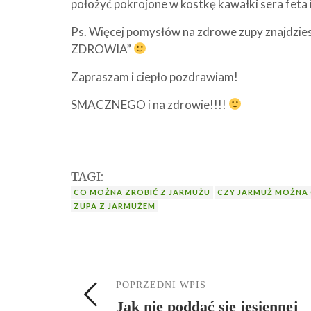
położyć pokrojone w kostkę kawałki sera feta i
Ps. Więcej pomysłów na zdrowe zupy znajdzies
ZDROWIA”
Zapraszam i ciepło pozdrawiam!
SMACZNEGO i na zdrowie!!!!
TAGI:
CO MOŻNA ZROBIĆ Z JARMUŻU
CZY JARMUŻ MOŻN
ZUPA Z JARMUŻEM
POPRZEDNI WPIS
Jak nie poddać się jesiennej