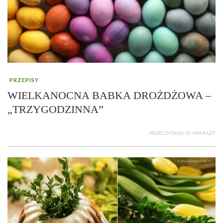
PRZEPISY
WIELKANOCNA BABKA DROŻDŻOWA –
„TRZYGODZINNA”
PRZECZYTANO 76 499 RAZY