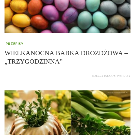
PRZEPISY
WIELKANOCNA BABKA DROŻDŻOWA –
„TRZYGODZINNA”
PRZECZYTANO 76 498 RAZY