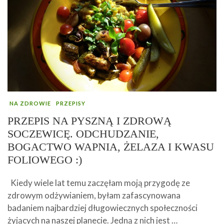
NA ZDROWIE
PRZEPISY
PRZEPIS NA PYSZNĄ I ZDROWĄ
SOCZEWICĘ. ODCHUDZANIE,
BOGACTWO WAPNIA, ŻELAZA I KWASU
FOLIOWEGO :)
Kiedy wiele lat temu zaczęłam moją przygodę ze
zdrowym odżywianiem, byłam zafascynowana
badaniem najbardziej długowiecznych społeczności
żyjących na naszej planecie. Jedną z nich jest …