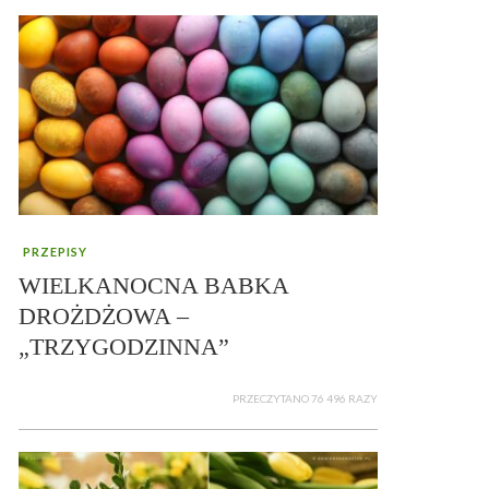
PRZEPISY
WIELKANOCNA BABKA
DROŻDŻOWA –
„TRZYGODZINNA”
PRZECZYTANO 76 496 RAZY