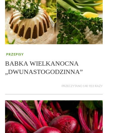
PRZEPISY
BABKA WIELKANOCNA
„DWUNASTOGODZINNA”
PRZECZYTANO 140 933 RAZY