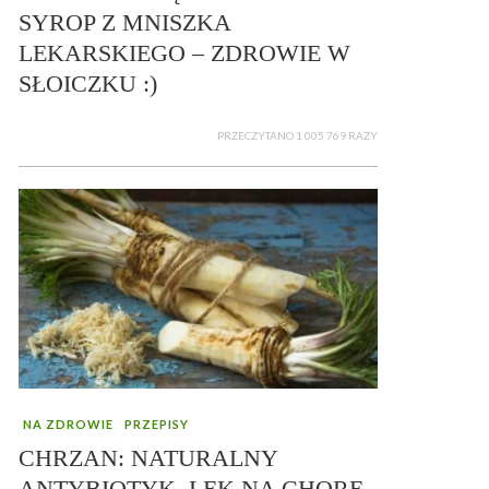
SYROP Z MNISZKA
LEKARSKIEGO – ZDROWIE W
SŁOICZKU :)
PRZECZYTANO 1 005 769 RAZY
NA ZDROWIE
PRZEPISY
CHRZAN: NATURALNY
ANTYBIOTYK, LEK NA CHORE