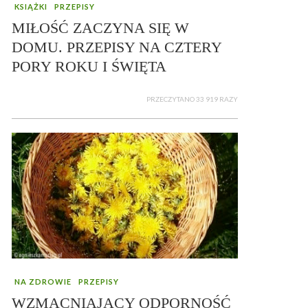
KSIĄŻKI
PRZEPISY
MIŁOŚĆ ZACZYNA SIĘ W
DOMU. PRZEPISY NA CZTERY
PORY ROKU I ŚWIĘTA
PRZECZYTANO 33 919 RAZY
NA ZDROWIE
PRZEPISY
WZMACNIAJĄCY ODPORNOŚĆ