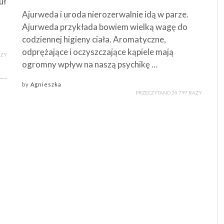
uł
Ajurweda i uroda nierozerwalnie idą w parze.
Ajurweda przykłada bowiem wielką wagę do
codziennej higieny ciała. Aromatyczne,
odprężające i oczyszczające kąpiele mają
AZY
ogromny wpływ na naszą psychikę …
by
Agnieszka
PRZECZYTANO 26 797 RAZY