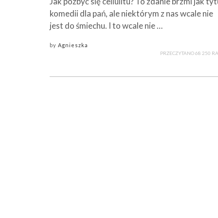
Jak pozbyć się cellulitu? To zdanie brzmi jak tyt
komedii dla pań, ale niektórym z nas wcale nie
jest do śmiechu. I to wcale nie …
by
Agnieszka
PRZECZYTANO 68 250 R