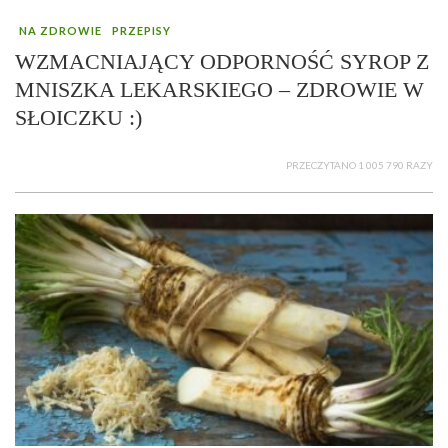
NA ZDROWIE
PRZEPISY
WZMACNIAJĄCY ODPORNOŚĆ SYROP Z
MNISZKA LEKARSKIEGO – ZDROWIE W
SŁOICZKU :)
PRZECZYTANO 1 005 790 RAZY