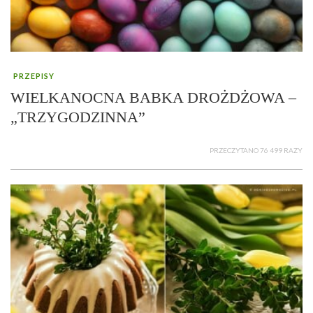
PRZEPISY
WIELKANOCNA BABKA DROŻDŻOWA –
„TRZYGODZINNA”
PRZECZYTANO 76 499 RAZY