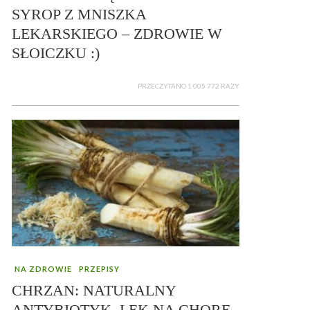
SYROP Z MNISZKA
LEKARSKIEGO – ZDROWIE W
SŁOICZKU :)
PRZECZYTANO 1 005 772 RAZY
NA ZDROWIE
PRZEPISY
CHRZAN: NATURALNY
ANTYBIOTYK, LEK NA CHORE