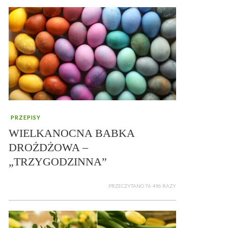
PRZEPISY
WIELKANOCNA BABKA
DROŻDŻOWA –
„TRZYGODZINNA”
PRZECZYTANO 76 496 RAZY