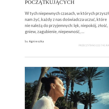
POCZĄTKUJĄCYCH
W tych niepewnych czasach, w których przysz
nam żyć, każdy z nas doświadcza uczuć, które
nie należą do przyjemnych: lęk, niepokój, złość,
gniew, zagubienie, niepewność, …
by
Agnieszka
PRZECZYTANO 222 741 R