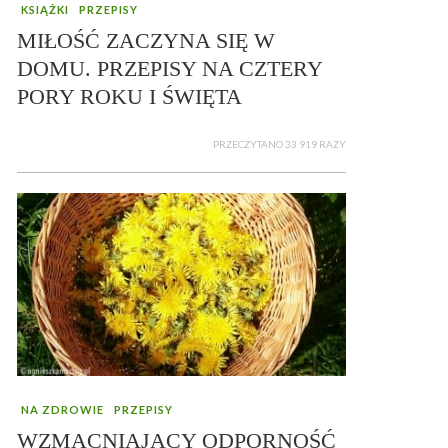
KSIĄŻKI
PRZEPISY
MIŁOŚĆ ZACZYNA SIĘ W
DOMU. PRZEPISY NA CZTERY
PORY ROKU I ŚWIĘTA
PRZECZYTANO 33 919 RAZY
NA ZDROWIE
PRZEPISY
WZMACNIAJĄCY ODPORNOŚĆ