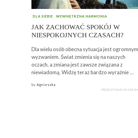
DLA SIEBIE
WEWNĘTRZNA HARMONIA
JAK ZACHOWAĆ SPOKÓJ W
NIESPOKOJNYCH CZASACH?
Dla wielu osób obecna sytuacja jest ogromny
wyzwaniem. Świat zmienia się na naszych
oczach, a zmiana jest zawsze związana z
niewiadomą. Widzę teraz bardzo wyraźnie …
by
Agnieszka
PRZECZYTANO 95 058 R