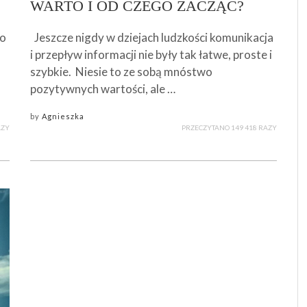
WARTO I OD CZEGO ZACZĄĆ?
ło
Jeszcze nigdy w dziejach ludzkości komunikacja
i przepływ informacji nie były tak łatwe, proste i
szybkie. Niesie to ze sobą mnóstwo
pozytywnych wartości, ale …
by
Agnieszka
AZY
PRZECZYTANO 149 418 RAZY