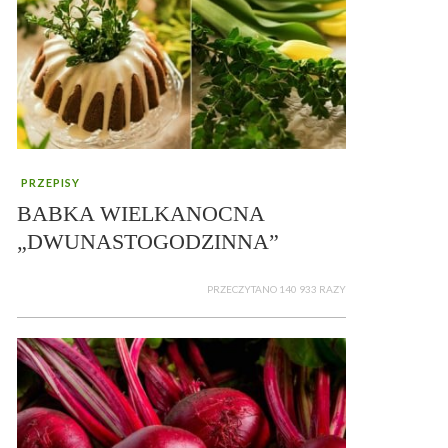
PRZEPISY
BABKA WIELKANOCNA
„DWUNASTOGODZINNA”
PRZECZYTANO 140 933 RAZY