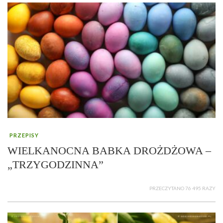
PRZEPISY
WIELKANOCNA BABKA DROŻDŻOWA –
„TRZYGODZINNA”
PRZECZYTANO 76 495 RAZY