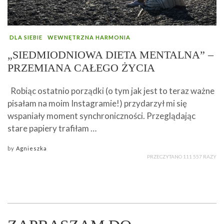
DLA SIEBIE
WEWNĘTRZNA HARMONIA
„SIEDMIODNIOWA DIETA MENTALNA” –
PRZEMIANA CAŁEGO ŻYCIA
Robiąc ostatnio porządki (o tym jak jest to teraz ważne
pisałam na moim Instagramie!) przydarzył mi się
wspaniały moment synchroniczności. Przeglądając
stare papiery trafiłam …
by
Agnieszka
PRZECZYTANO 111 557 RAZY