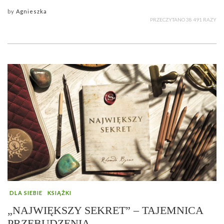
by
Agnieszka
PRZECZYTANO 38 491 RAZY
DLA SIEBIE
KSIĄŻKI
„NAJWIĘKSZY SEKRET” – TAJEMNICA
PRZEBUDZENIA