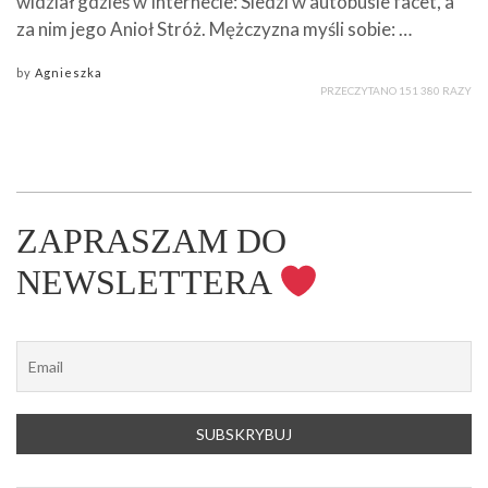
widział gdzieś w Internecie: Siedzi w autobusie facet, a
za nim jego Anioł Stróż. Mężczyzna myśli sobie: …
by
Agnieszka
PRZECZYTANO 151 380 RAZY
ZAPRASZAM DO
NEWSLETTERA