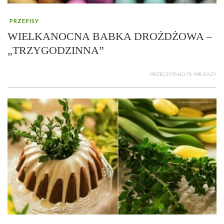
PRZEPISY
WIELKANOCNA BABKA DROŻDŻOWA –
„TRZYGODZINNA”
PRZECZYTANO 76 498 RAZY