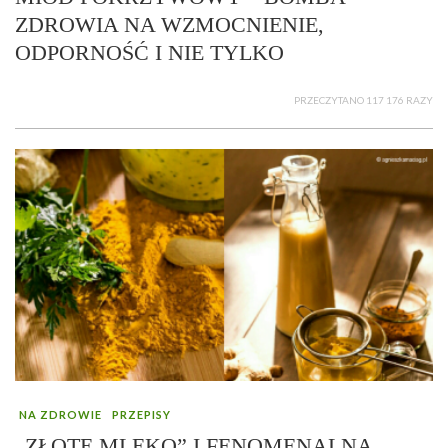
ZDROWIA NA WZMOCNIENIE,
ODPORNOŚĆ I NIE TYLKO
PRZECZYTANO 117 176 RAZY
NA ZDROWIE
PRZEPISY
„ZŁOTE MLEKO” I FENOMENALNA