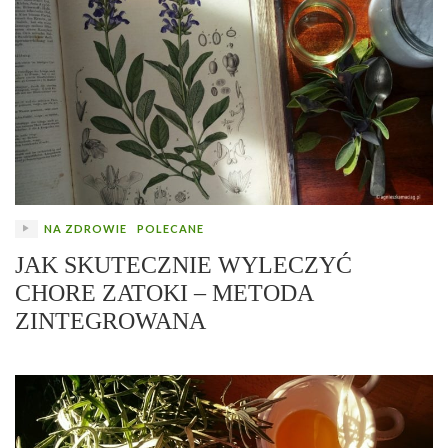
NA ZDROWIE
POLECANE
JAK SKUTECZNIE WYLECZYĆ
CHORE ZATOKI – METODA
ZINTEGROWANA