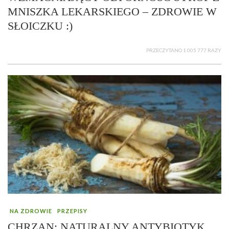
MNISZKA LEKARSKIEGO – ZDROWIE W
SŁOICZKU :)
PRZECZYTANO 1 005 777 RAZY
NA ZDROWIE
PRZEPISY
CHRZAN: NATURALNY ANTYBIOTYK,