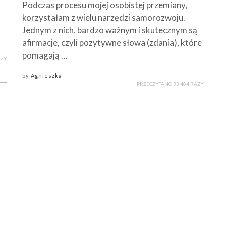
Podczas procesu mojej osobistej przemiany,
korzystałam z wielu narzędzi samorozwoju.
Jednym z nich, bardzo ważnym i skutecznym są
afirmacje, czyli pozytywne słowa (zdania), które
pomagają …
AZY
by
Agnieszka
PRZECZYTANO 93 484 RAZY