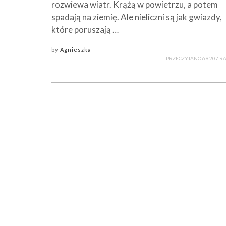
rozwiewa wiatr. Krążą w powietrzu, a potem
spadają na ziemię. Ale nieliczni są jak gwiazdy,
które poruszają …
by
Agnieszka
PRZECZYTANO 69 207 R