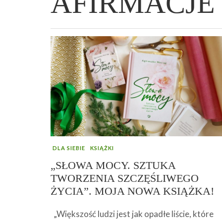
AFIRMACJE
WIELKANOCNA BABKA DROŻDŻOWA –
„PRZEMIANA” PODRÓŻ DO SIŁY I
GENIALNY ZAKWAS Z BURAKÓW DOMOW
AFIRMACJE – TWORZENIE DOBREGO
„TRZYGODZINNA”
WOLNOŚCI :)
ROBOTY – WZMACNIA KREW I ODPORNO
ŻYCIA!
DLA SIEBIE
KSIĄŻKI
„SŁOWA MOCY. SZTUKA
TWORZENIA SZCZĘŚLIWEGO
ŻYCIA”. MOJA NOWA KSIĄŻKA!
„Większość ludzi jest jak opadłe liście, które