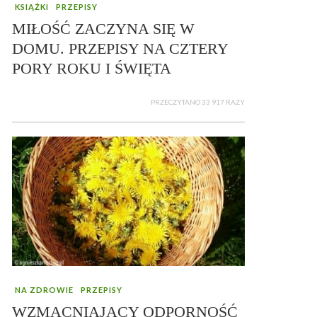
KSIĄŻKI
PRZEPISY
MIŁOŚĆ ZACZYNA SIĘ W
DOMU. PRZEPISY NA CZTERY
PORY ROKU I ŚWIĘTA
PRZECZYTANO 33 917 RAZY
NA ZDROWIE
PRZEPISY
WZMACNIAJĄCY ODPORNOŚĆ