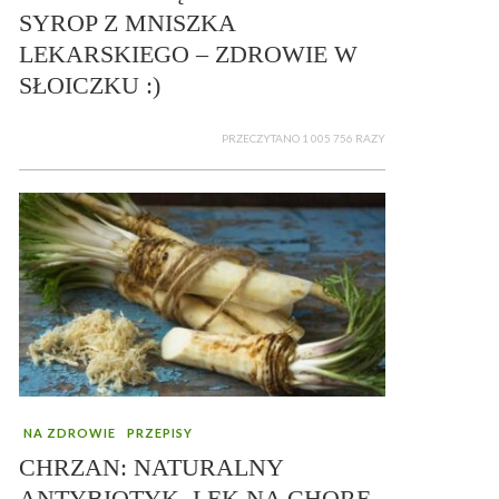
SYROP Z MNISZKA
LEKARSKIEGO – ZDROWIE W
SŁOICZKU :)
PRZECZYTANO 1 005 756 RAZY
NA ZDROWIE
PRZEPISY
CHRZAN: NATURALNY
ANTYBIOTYK, LEK NA CHORE