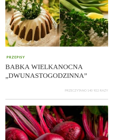
PRZEPISY
BABKA WIELKANOCNA
„DWUNASTOGODZINNA”
PRZECZYTANO 140 922 RAZY