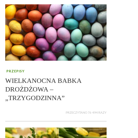
PRZEPISY
WIELKANOCNA BABKA
DROŻDŻOWA –
„TRZYGODZINNA”
PRZECZYTANO 76 494 RAZY