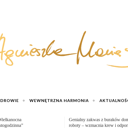
ZDROWIE
WEWNĘTRZNA HARMONIA
AKTUALNOŚ
y zakwas z buraków domowej
„Przemiana” Podróż do siły i wol
– wzmacnia krew i odporność