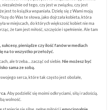
 niezależnie od tego, czy jest w związku, czy jest
e jest to książka wspaniała. Dzielę się z Wami moją
Piszę do Was te słowa, jako dojrzała kobieta, która
Była w miejscach, do których większość kobiet nie ma
ząc, że tam jest miłość, szczęście i spełnienie. Ale tam
, sukcesy, pieniądze czy ilość fanów w mediach
ię na to wszystko przełożyć.
ach, ale trzeba… zacząć od siebie.
Nie możesz być
blisko sama ze sobą.
i swojego serca, które tak często jest obolałe,
rca
. Aby podzielić się moimi odkryciami, siłą i radością.
bą wolność.
taniecie się silne, pełne miłości i
emocjonalnie