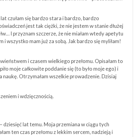
lat czułam się bardzo stara i bardzo, bardzo
iadczeń jest tak ciężki, że nie jestem w stanie dłużej
 żółw… I przyznam szczerze, że nie miałam wtedy apetytu
m i wszystko mam już za sobą. Jak bardzo się myliłam!
wieństwem i czasem wielkiego przełomu. Opisałam to
piło moje całkowite poddanie się (to było moje ego) i
na naukę. Otrzymałam wszelkie prowadzenie. Dzisiaj
szeniem i wdzięcznością.
 dziesięć lat temu. Moja przemiana w ciągu tych
itałam ten czas przełomu z lekkim sercem, nadzieją i