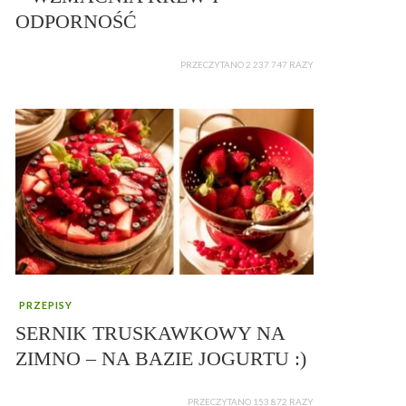
ODPORNOŚĆ
PRZECZYTANO 2 237 747 RAZY
PRZEPISY
SERNIK TRUSKAWKOWY NA
ZIMNO – NA BAZIE JOGURTU :)
PRZECZYTANO 153 872 RAZY