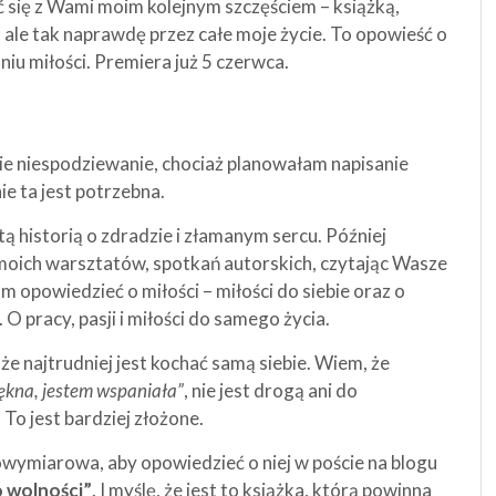
ić się z Wami moim kolejnym szczęściem – książką,
 ale tak naprawdę przez całe moje życie. To opowieść o
iu miłości. Premiera już 5 czerwca.
mnie niespodziewanie, chociaż planowałam napisanie
ie ta jest potrzebna.
tą historią o zdradzie i złamanym sercu. Później
moich warsztatów, spotkań autorskich, czytając Wasze
m opowiedzieć o miłości – miłości do siebie oraz o
 O pracy, pasji i miłości do samego życia.
że najtrudniej jest kochać samą siebie. Wiem, że
iękna, jestem wspaniała”
, nie jest drogą ani do
 To jest bardziej złożone.
elowymiarowa, aby opowiedzieć o niej w poście na blogu
o wolności”
. I myślę, że jest to książka, którą powinna