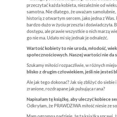
przeczytać każda kobieta, niezależnie od wieku,
samotna. Nie dlatego, że uważam samolubnie, ż
historią z otwartym sercem, jako jedna z Was. 
bardzo dużo w życiu przeszła i doświadczyła. 
dostępu, ale prawie wszystkie o nich marzą wier
go nie ma. Udało mi się jednak je odnaleźć.
Wartość kobiety to nie uroda, młodość, wiek
społecznościowych. Naszej wartości nie da s
Szukamy miłości rozpaczliwie, w różnych miejsc
blisko z drugim człowiekiem, jeśli nie jesteś 
Ale jak tego dokonać? Jak się zbliżyć do siebie 
zranione, rozdrapane jak pulsująca rana?
Napisałam tę książkę, aby uleczyć kobiece se
Odkryłam, że PRAWDZIWA miłość niesie ze so
Mam ogromną nadzieje, że ta książka sprawi, że s