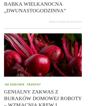
BABKA WIELKANOCNA
„DWUNASTOGODZINNA”
PRZECZYTANO 140 933 RAZY
NA ZDROWIE
PRZEPISY
GENIALNY ZAKWAS Z
BURAKÓW DOMOWEJ ROBOTY
– WZMACNIA KREW I