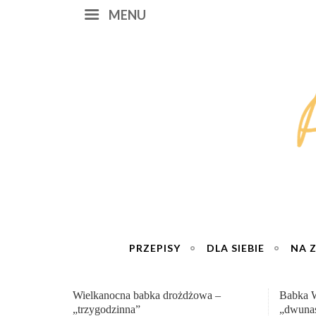
MENU
PRZEPISY
DLA SIEBIE
NA 
Babka Wielkanocna
Genialn
„dwunastogodzinna”
roboty 