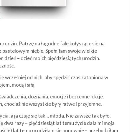
 urodzin. Patrzę na łagodne fale kołyszące się na
o pastelowym niebie. Spełniłam swoje wielkie
n dzień – dzień moich pięćdziesiątych urodzin.
czność.
się wcześniej od nich, aby spędzić czas zatopiona w
jem, mocą i siłą.
iadczenia, doznania, emocje i bezcenne lekcje.
, chociaż nie wszystkie były łatwe i przyjemne.
cia, a ja czuję się tak… młoda. Nie zawsze tak było.
 dwa razy – pięćdziesiąt lat temu życie dała mi moja
aście) lat temu urodziłam się ponownie – przebudziłam