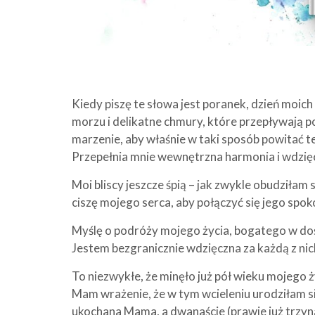
Kiedy piszę te słowa jest poranek, dzień moich
morzu i delikatne chmury, które przepływają p
marzenie, aby właśnie w taki sposób powitać te
Przepełnia mnie wewnętrzna harmonia i wdzię
Moi bliscy jeszcze śpią – jak zwykle obudziłam 
ciszę mojego serca, aby połączyć się jego spoko
Myślę o podróży mojego życia, bogatego w dośw
Jestem bezgranicznie wdzięczna za każdą z nich
To niezwykłe, że minęło już pół wieku mojego ży
Mam wrażenie, że w tym wcieleniu urodziłam się
ukochana Mama, a dwanaście (prawie już trzyn