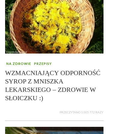
NA ZDROWIE
PRZEPISY
WZMACNIAJĄCY ODPORNOŚĆ
SYROP Z MNISZKA
LEKARSKIEGO – ZDROWIE W
SŁOICZKU :)
PRZECZYTANO 1 005 772 RAZY