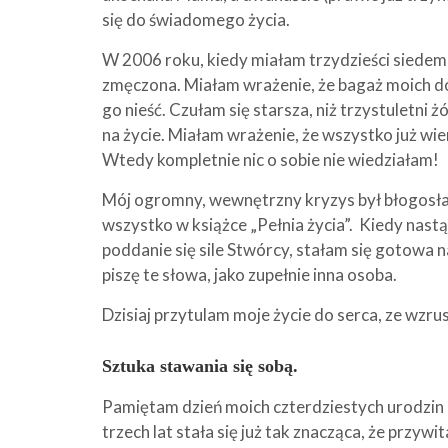
się do świadomego życia.
W 2006 roku, kiedy miałam trzydzieści siedem 
zmęczona. Miałam wrażenie, że bagaż moich dośw
go nieść. Czułam się starsza, niż trzystuletni
na życie. Miałam wrażenie, że wszystko już wie
Wtedy kompletnie nic o sobie nie wiedziałam!
Mój ogromny, wewnętrzny kryzys był błogosła
wszystko w książce „Pełnia życia”. Kiedy nastą
poddanie się sile Stwórcy, stałam się gotowa 
piszę te słowa, jako zupełnie inna osoba.
Dzisiaj przytulam moje życie do serca, ze wzru
Sztuka stawania się sobą.
Pamiętam dzień moich czterdziestych urodzin –
trzech lat stała się już tak znacząca, że przyw