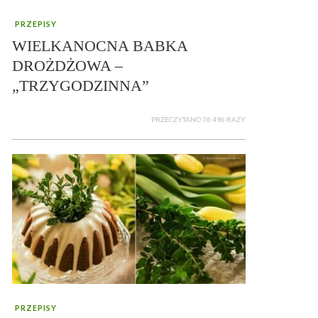
PRZEPISY
WIELKANOCNA BABKA
DROŻDŻOWA –
„TRZYGODZINNA”
PRZECZYTANO 76 496 RAZY
PRZEPISY