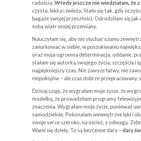
radością.
Wtedy jeszcze nie wiedziałam, że 
czysta, lekka i świeża. Stało się tak, gdy oczyś
bagaże swojej przeszłości. Odrodziłam się jak w
sobą wiatr mojej przemiany.
Nauczyłam się, aby nie słuchać szumu zewnętr
zanurkować w siebie, w poszukiwaniu najwięks
oraz moja ogromna determinacja, oddanie, prac
stałam się autorką swojego życia, szczęścia i sp
najpiękniejszy czas. Nie zawsze łatwy, nie zaw
niepokojów – ale czas dobrze przepracowany, w
Dzisiaj czuję, że wygrałam moje życie, że wygr
modelką, że prowadziłam programy telewizyjne
znaczenia. Wygrałam moje życie, ponieważ uwo
samodzielnie. Pokonałam wewnętrzne lęki i o
swoje serce szeroko, na oścież, z odwagą. Zebr
Wami się dzielę. To są bezcenne dary –
dary ś