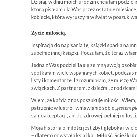
Dzisiaj, w dniu moich urodzin chciałam podziel
którą pisałam dla Was przez ostatnie miesiące,
kobiecie, która wyruszyła w świat w poszukiwan
Życie miłością.
Inspiracja do napisania tej książki spadła na 
zupełnie innej książki. Poczułam, że teraz właśn
Jedna z Was podzieliła się ze mną swoją osobis
spotkałam wiele wspaniałych kobiet, podczas 
listy i komentarze. I zrozumiałam, że muszę Wa
związkach. Z partnerem, z dziećmi, z rodzicami.
Wiem, że każda z nas poszukuje miłości. Wiem, 
patrzenie w lustro i wmawianie sobie
„jestem p
samoakceptacji, ani do zdrowej, pełniej miłości.
Moja historia o miłości jest zbyt głęboka i wi
– dlatego powstała książka
„Miłość. Ścieżki d