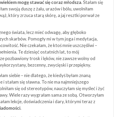
z wiekiem mogę stawać się coraz młodsza
. Stałam się
ciłam swoją duszę z żalu, urazów i bólu, uwolniłam
ąż, który zrzuca starą skórę, a jaj resztki porwał ze
znego świata, lecz mieć odwagę, aby głęboko
zych skarbów. Pomogły mi w tym joga i medytacja,
owitość. Nie czekałam, że ktoś mnie uszczęśliwi –
ełnienia. Te dziesięć ostatnich lat, to mój
sze pozbawiony trosk i lęków, nie zawsze wolny od
ykorzystany, bezcenny, zwycięski i przepiękny.
ałam siebie – nie dlatego, że kiedyś byłam znaną
 i stałam się sławna. To nie ma najmniejszego
lniłam się od stereotypów, nauczyłam się myśleć i żyć
bawy. Wiele razy wygrałam sama ze sobą. Otworzyłam
ałam lekcje, doświadczenia i dary, którymi teraz z
wiadomości
.