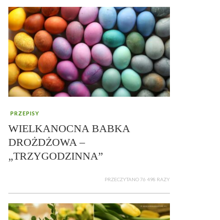
PRZEPISY
WIELKANOCNA BABKA
DROŻDŻOWA –
„TRZYGODZINNA”
PRZECZYTANO 76 498 RAZY