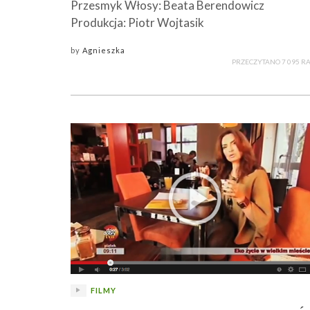
Przesmyk Włosy: Beata Berendowicz
Produkcja: Piotr Wojtasik
by
Agnieszka
PRZECZYTANO 7 095 R
FILMY