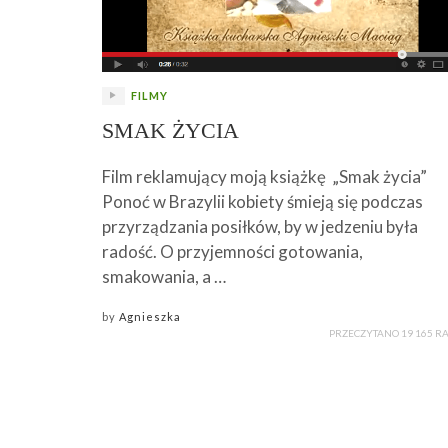
FILMY
SMAK ŻYCIA
Film reklamujący moją książkę „Smak życia”
Ponoć w Brazylii kobiety śmieją się podczas
przyrządzania posiłków, by w jedzeniu była
radość. O przyjemności gotowania,
smakowania, a …
by
Agnieszka
PRZECZYTANO 19 165 R