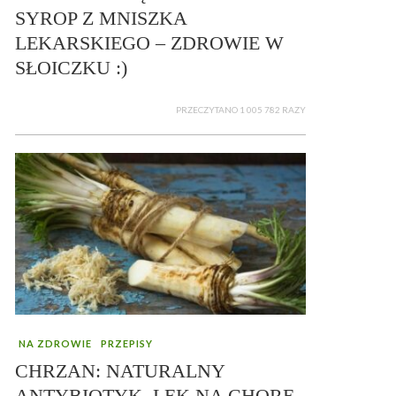
SYROP Z MNISZKA
LEKARSKIEGO – ZDROWIE W
SŁOICZKU :)
PRZECZYTANO 1 005 782 RAZY
NA ZDROWIE
PRZEPISY
CHRZAN: NATURALNY
ANTYBIOTYK, LEK NA CHORE