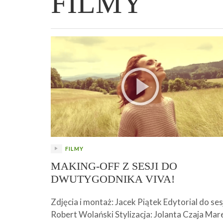
FILMY
WIELKANOCNA BABKA DROŻDŻOWA –
„PRZEMIANA” PODRÓŻ DO SIŁY I
GENIALNY ZAKWAS Z BURAKÓW DOMOW
AFIRMACJE – TWORZENIE DOBREGO
„TRZYGODZINNA”
WOLNOŚCI :)
ROBOTY – WZMACNIA KREW I ODPORNO
ŻYCIA!
FILMY
MAKING-OFF Z SESJI DO
DWUTYGODNIKA VIVA!
Zdjęcia i montaż: Jacek Piątek Edytorial do sesj
Robert Wolański Stylizacja: Jolanta Czaja Mar