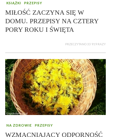
KSIĄŻKI
PRZEPISY
MIŁOŚĆ ZACZYNA SIĘ W
DOMU. PRZEPISY NA CZTERY
PORY ROKU I ŚWIĘTA
PRZECZYTANO 33 919 RAZY
NA ZDROWIE
PRZEPISY
WZMACNIAJĄCY ODPORNOŚĆ