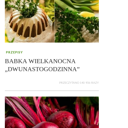
PRZEPISY
BABKA WIELKANOCNA
„DWUNASTOGODZINNA”
PRZECZYTANO 140 936 RAZY