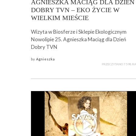
AGNIESZKA MACIĄG DLA DZIEŃ
DOBRY TVN – EKO ŻYCIE W
WIELKIM MIEŚCIE
Wizyta w Biosferze i Sklepie Ekologicznym
Nowolipie 25. Agnieszka Maciąg dla Dzień
Dobry TVN
by
Agnieszka
PRZECZYTANO 7 598 R