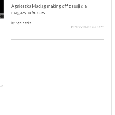
Agnieszka Maciąg making off z sesji dla
magazynu Sukces
by
Agnieszka
PRZECZYTANO 3 969 RAZY
AZY