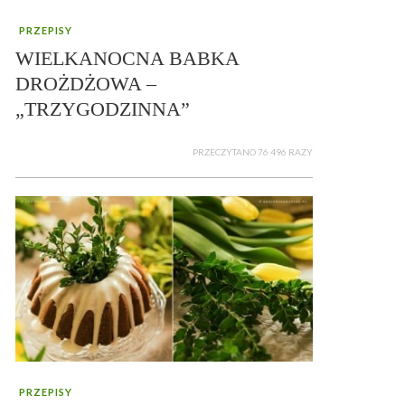
PRZEPISY
WIELKANOCNA BABKA
DROŻDŻOWA –
„TRZYGODZINNA”
PRZECZYTANO 76 496 RAZY
PRZEPISY