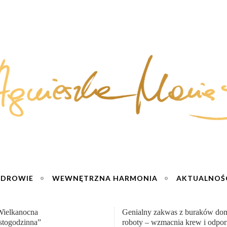
ZDROWIE
WEWNĘTRZNA HARMONIA
AKTUALNOŚ
y zakwas z buraków domowej
„Przemiana” Podróż do siły i wol
– wzmacnia krew i odporność