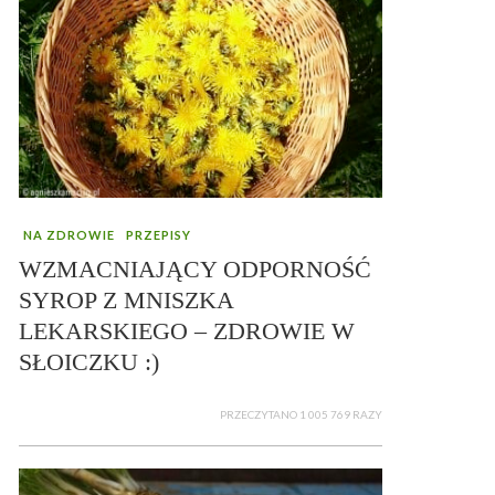
NA ZDROWIE
PRZEPISY
WZMACNIAJĄCY ODPORNOŚĆ
SYROP Z MNISZKA
LEKARSKIEGO – ZDROWIE W
SŁOICZKU :)
PRZECZYTANO 1 005 769 RAZY