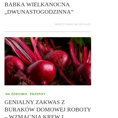
BABKA WIELKANOCNA
„DWUNASTOGODZINNA”
PRZECZYTANO 140 933 RAZY
NA ZDROWIE
PRZEPISY
GENIALNY ZAKWAS Z
BURAKÓW DOMOWEJ ROBOTY
– WZMACNIA KREW I