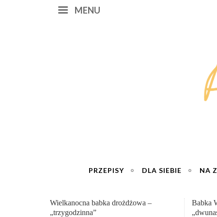
MENU
PRZEPISY
DLA SIEBIE
NA 
Babka Wielkanocna
Genialn
„dwunastogodzinna”
roboty 