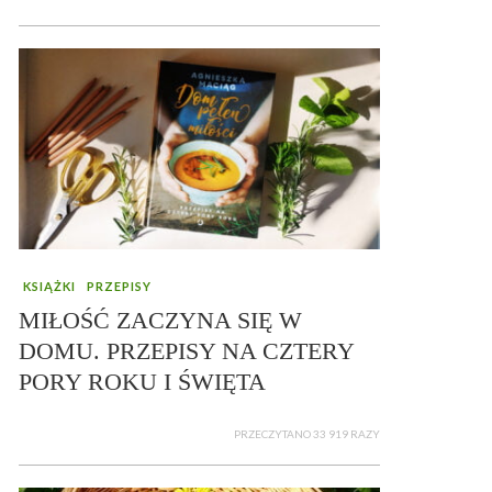
KSIĄŻKI
PRZEPISY
MIŁOŚĆ ZACZYNA SIĘ W
DOMU. PRZEPISY NA CZTERY
PORY ROKU I ŚWIĘTA
PRZECZYTANO 33 919 RAZY