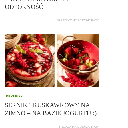
ODPORNOŚĆ
PRZECZYTANO 2 237 742 RAZY
PRZEPISY
SERNIK TRUSKAWKOWY NA
ZIMNO – NA BAZIE JOGURTU :)
PRZECZYTANO 153 872 RAZY