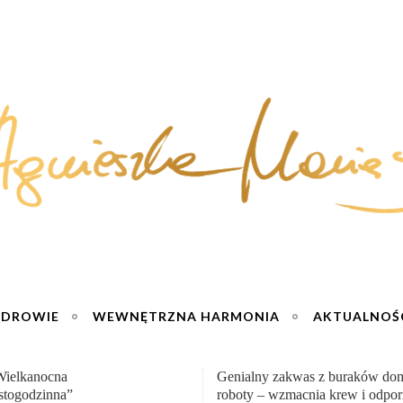
ZDROWIE
WEWNĘTRZNA HARMONIA
AKTUALNOŚ
y zakwas z buraków domowej
„Przemiana” Podróż do siły i wol
– wzmacnia krew i odporność