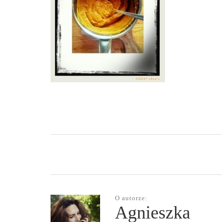
O autorze:
Agnieszka