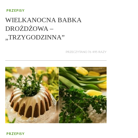
PRZEPISY
WIELKANOCNA BABKA
DROŻDŻOWA –
„TRZYGODZINNA”
PRZECZYTANO 76 495 RAZY
PRZEPISY