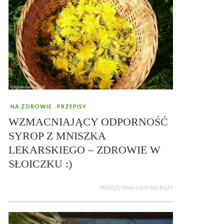
NA ZDROWIE
PRZEPISY
WZMACNIAJĄCY ODPORNOŚĆ
SYROP Z MNISZKA
LEKARSKIEGO – ZDROWIE W
SŁOICZKU :)
PRZECZYTANO 1 005 765 RAZY