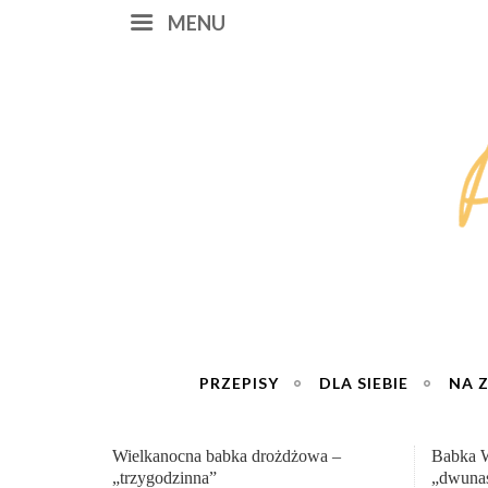
MENU
PRZEPISY
DLA SIEBIE
NA 
a –
Babka Wielkanocna
Genialn
„dwunastogodzinna”
roboty 