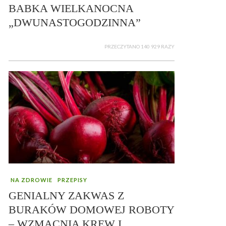
BABKA WIELKANOCNA
„DWUNASTOGODZINNA”
PRZECZYTANO 140 929 RAZY
NA ZDROWIE
PRZEPISY
GENIALNY ZAKWAS Z
BURAKÓW DOMOWEJ ROBOTY
– WZMACNIA KREW I