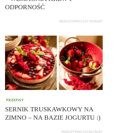
ODPORNOŚĆ
PRZECZYTANO 2 237 704 RAZY
PRZEPISY
SERNIK TRUSKAWKOWY NA
ZIMNO – NA BAZIE JOGURTU :)
PRZECZYTANO 153 863 RAZY