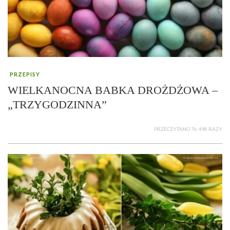
PRZEPISY
WIELKANOCNA BABKA DROŻDŻOWA –
„TRZYGODZINNA”
PRZECZYTANO 76 498 RAZY