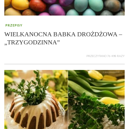
PRZEPISY
WIELKANOCNA BABKA DROŻDŻOWA –
„TRZYGODZINNA”
PRZECZYTANO 76 498 RAZY