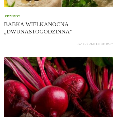
PRZEPISY
BABKA WIELKANOCNA
„DWUNASTOGODZINNA”
PRZECZYTANO 140 933 RAZY