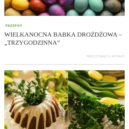
PRZEPISY
WIELKANOCNA BABKA DROŻDŻOWA –
„TRZYGODZINNA”
PRZECZYTANO 76 497 RAZY