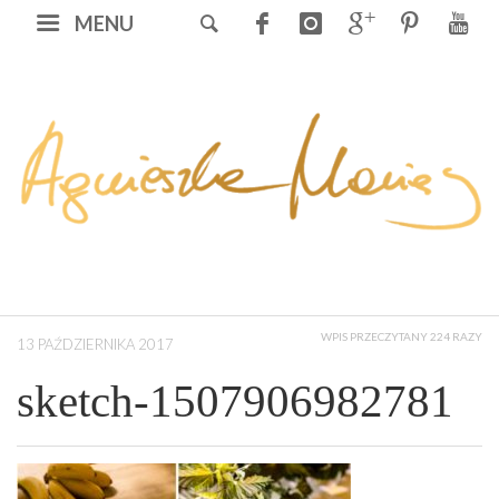
MENU
WPIS PRZECZYTANY 224 RAZY
13 PAŹDZIERNIKA 2017
sketch-1507906982781