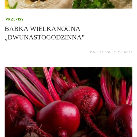
PRZEPISY
BABKA WIELKANOCNA
„DWUNASTOGODZINNA”
PRZECZYTANO 140 933 RAZY