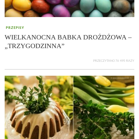
PRZEPISY
WIELKANOCNA BABKA DROŻDŻOWA –
„TRZYGODZINNA”
PRZECZYTANO 76 495 RAZY