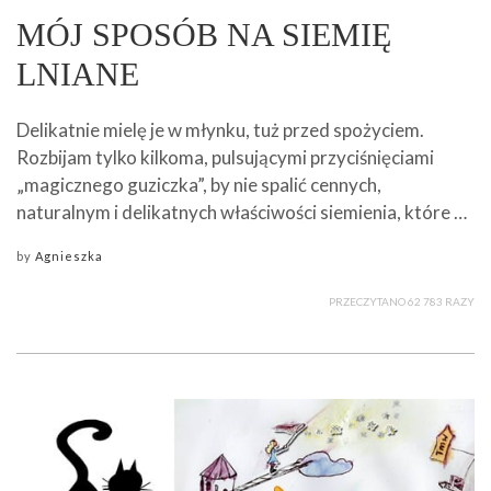
MÓJ SPOSÓB NA SIEMIĘ
LNIANE
Delikatnie mielę je w młynku, tuż przed spożyciem.
Rozbijam tylko kilkoma, pulsującymi przyciśnięciami
„magicznego guziczka”, by nie spalić cennych,
naturalnym i delikatnych właściwości siemienia, które …
by
Agnieszka
PRZECZYTANO 62 783 RAZY