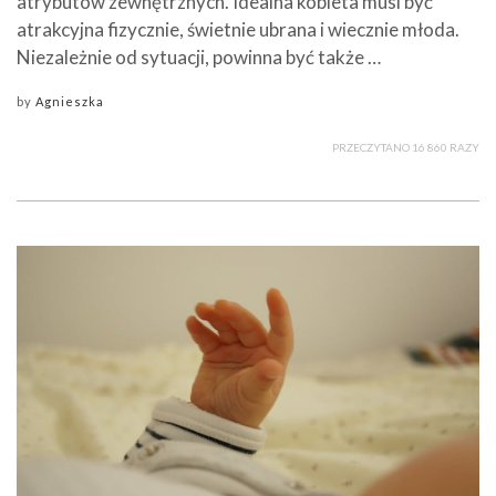
atrybutów zewnętrznych. Idealna kobieta musi być
atrakcyjna fizycznie, świetnie ubrana i wiecznie młoda.
Niezależnie od sytuacji, powinna być także …
by
Agnieszka
PRZECZYTANO 16 860 RAZY