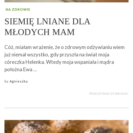
NA ZDROWIE
SIEMIĘ LNIANE DLA
MŁODYCH MAM
Cóż, miałam wrażenie, że o zdrowym odżywianiu wiem
już niemal wszystko, gdy przyszła na świat moja
córeczka Helenka. Wtedy moja wspaniała i mądra
położna Ewa …
by
Agnieszka
PRZECZYTANO 39 588 RAZY