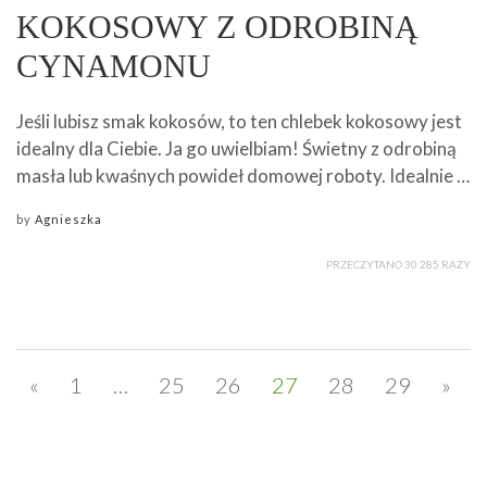
KOKOSOWY Z ODROBINĄ
CYNAMONU
Jeśli lubisz smak kokosów, to ten chlebek kokosowy jest
idealny dla Ciebie. Ja go uwielbiam! Świetny z odrobiną
masła lub kwaśnych powideł domowej roboty. Idealnie …
by
Agnieszka
PRZECZYTANO 30 285 RAZY
«
1
…
25
26
27
28
29
»