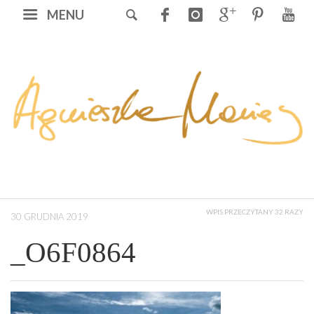
MENU
WPIS PRZECZYTANY 32 RAZY
30 GRUDNIA 2019
_O6F0864