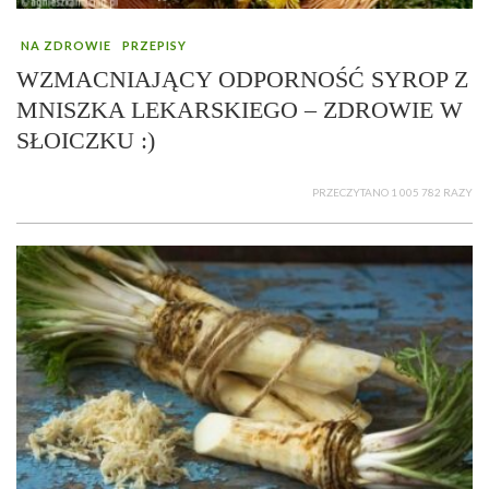
NA ZDROWIE
PRZEPISY
WZMACNIAJĄCY ODPORNOŚĆ SYROP Z
MNISZKA LEKARSKIEGO – ZDROWIE W
SŁOICZKU :)
PRZECZYTANO 1 005 782 RAZY