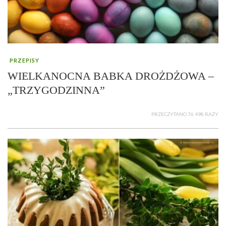
PRZEPISY
WIELKANOCNA BABKA DROŻDŻOWA –
„TRZYGODZINNA”
PRZECZYTANO 76 498 RAZY