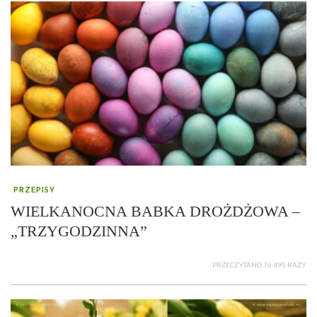
PRZEPISY
WIELKANOCNA BABKA DROŻDŻOWA –
„TRZYGODZINNA”
PRZECZYTANO 76 495 RAZY