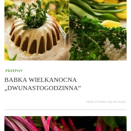
PRZEPISY
BABKA WIELKANOCNA
„DWUNASTOGODZINNA”
PRZECZYTANO 140 931 RAZY