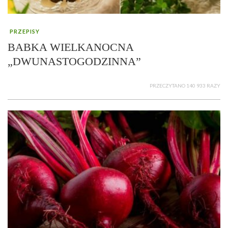
PRZEPISY
BABKA WIELKANOCNA
„DWUNASTOGODZINNA”
PRZECZYTANO 140 933 RAZY