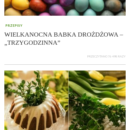
PRZEPISY
WIELKANOCNA BABKA DROŻDŻOWA –
„TRZYGODZINNA”
PRZECZYTANO 76 498 RAZY